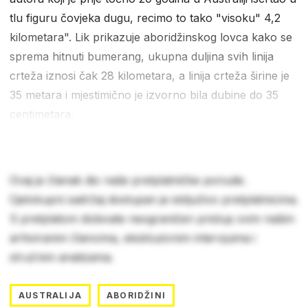
tlu figuru čovjeka dugu, recimo to tako "visoku" 4,2
kilometara". Lik prikazuje aboridžinskog lovca kako se
sprema hitnuti bumerang, ukupna duljina svih linija
crteža iznosi čak 28 kilometara, a linija crteža širine je
35 metara i mjestimično je izvorno bila dubine do 35
centimetara.
Ovaj je članak dio naše pretplatničke ponude.
Cjelokupni sadržaj dostupan je isključivo pretplatnicima.
S pretplatom dobivate neograničen pristup svim našim
arhiviranim člancima, ekskluzivnim intervjuima i
stručnim analizama.
AUSTRALIJA
ABORIDŽINI