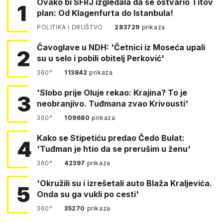
Ovako bi SFRJ izgledala da se ostvario Titov
1
plan: Od Klagenfurta do Istanbula!
POLITIKA I DRUŠTVO
283729
prikaza
Čavoglave u NDH: 'Četnici iz Moseća upali
2
su u selo i pobili obitelj Perković'
360°
113842
prikaza
'Slobo prije Oluje rekao: Krajina? To je
3
neobranjivo. Tuđmana zvao Krivousti'
360°
109680
prikaza
Kako se Stipetiću predao Čedo Bulat:
4
'Tuđman je htio da se prerušim u ženu'
360°
42397
prikaza
'Okružili su i izrešetali auto Blaža Kraljevića.
5
Onda su ga vukli po cesti'
360°
35270
prikaza