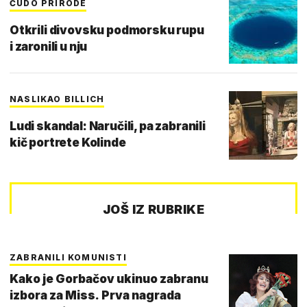
ČUDO PRIRODE
Otkrili divovsku podmorsku rupu
i zaronili u nju
NASLIKAO BILLICH
Ludi skandal: Naručili, pa zabranili
kič portrete Kolinde
JOŠ IZ RUBRIKE
ZABRANILI KOMUNISTI
Kako je Gorbačov ukinuo zabranu
izbora za Miss. Prva nagrada