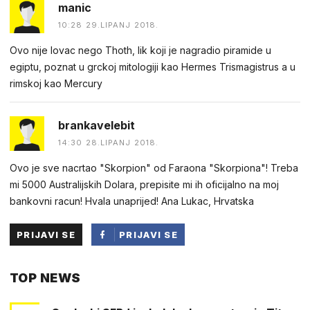
manic
10:28 29.LIPANJ 2018.
Ovo nije lovac nego Thoth, lik koji je nagradio piramide u
egiptu, poznat u grckoj mitologiji kao Hermes Trismagistrus a u
rimskoj kao Mercury
brankavelebit
14:30 28.LIPANJ 2018.
Ovo je sve nacrtao "Skorpion" od Faraona "Skorpiona"! Treba
mi 5000 Australijskih Dolara, prepisite mi ih oficijalno na moj
bankovni racun! Hvala unaprijed! Ana Lukac, Hrvatska
PRIJAVI SE
PRIJAVI SE
PUTEM
TOP NEWS
FACEBOOKA