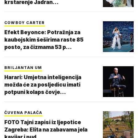
krstarenje Jadran…
COWBOY CARTER
Efekt Beyonce: Potražnja za
kaubojskim šeširima raste 85
posto, za čizmama 53 p…
BRILJANTAN UM
Harari: Umjetna inteligencija
možda će za posljedicu imati
potpuni kolaps čovje…
ČUVENA PALAČA
FOTO Tajni zapisi iz ljepotice
Zagreba: Elita na zabavama jela
kavijar i pud…