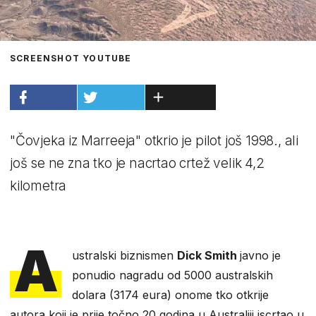
SCREENSHOT YOUTUBE
"Čovjeka iz Marreeja" otkrio je pilot još 1998., ali
još se ne zna tko je nacrtao crtež velik 4,2
kilometra
A
ustralski biznismen
Dick Smith
javno je
ponudio nagradu od 5000 australskih
dolara (3174 eura) onome tko otkrije
autora koji je prije točno 20 godina u Australiji iscrtao u