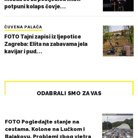
potpuni kolaps čovje…
ČUVENA PALAČA
FOTO Tajni zapisi iz ljepotice
Zagreba: Elita na zabavama jela
kavijar i pud…