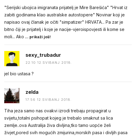
"Serijski ubojica imigranata prijatelj je Mire Barešića" "Hrvat iz
zabiti godinama klao australske autostopere" Novinar koji je
napisao ovaj članak je očiti "simpatizer" HRVATA... Pa zar je
bitno čiji je prijatelj i koje je nacije-vjeroispovjesti ili kome se
moli... Ako
... prikaži još!
sexy_trubadur
22:10 12.SVIBANJ 2018.
jel bio ustasa ?
zelda
17:56 12.SVIBANJ 2018.
Tiha jeza samo nas ovakvi izrodi trebaju propagirat u
svijetu,totalni psihopat kojeg je trebalo smaknut sa lica
zemlje..ova Australija živa divljina,tko tamo uopće želi
živjet,pored svih mogućih zmijurina,morskih pasa i divljih pasa