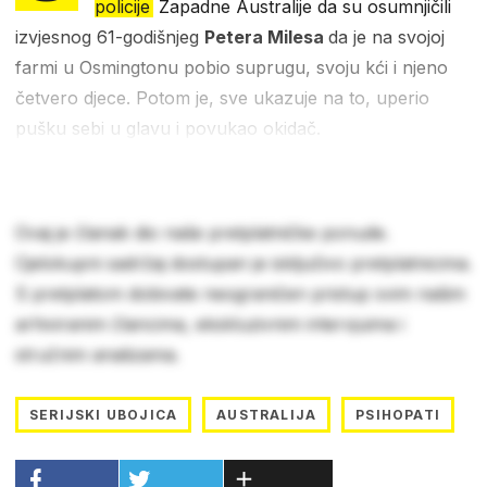
policije
Zapadne Australije da su osumnjičili
izvjesnog 61-godišnjeg
Petera Milesa
da je na svojoj
farmi u Osmingtonu pobio suprugu, svoju kći i njeno
četvero djece. Potom je, sve ukazuje na to, uperio
pušku sebi u glavu i povukao okidač.
Ovaj je članak dio naše pretplatničke ponude.
Cjelokupni sadržaj dostupan je isključivo pretplatnicima.
S pretplatom dobivate neograničen pristup svim našim
arhiviranim člancima, ekskluzivnim intervjuima i
stručnim analizama.
SERIJSKI UBOJICA
AUSTRALIJA
PSIHOPATI