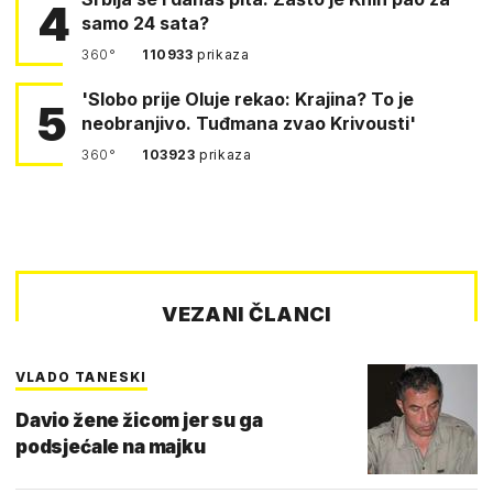
4
samo 24 sata?
360°
110933
prikaza
'Slobo prije Oluje rekao: Krajina? To je
5
neobranjivo. Tuđmana zvao Krivousti'
360°
103923
prikaza
VEZANI ČLANCI
VLADO TANESKI
Davio žene žicom jer su ga
podsjećale na majku