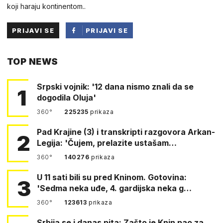
koji haraju kontinentom..
PRIJAVI SE
PRIJAVI SE
PUTEM
TOP NEWS
FACEBOOKA
Srpski vojnik: '12 dana nismo znali da se
1
dogodila Oluja'
360°
225235
prikaza
Pad Krajine (3) i transkripti razgovora Arkan-
2
Legija: 'Čujem, prelazite ustašam…
360°
140276
prikaza
U 11 sati bili su pred Kninom. Gotovina:
3
'Sedma neka uđe, 4. gardijska neka g…
360°
123613
prikaza
Srbija se i danas pita: Zašto je Knin pao za