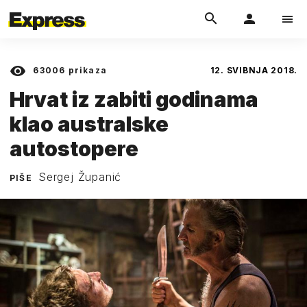
63006
prikaza
12. SVIBNJA 2018.
Hrvat iz zabiti godinama
klao australske
autostopere
Sergej Županić
PIŠE