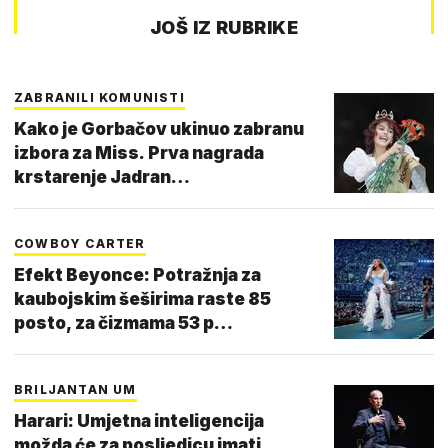
JOŠ IZ RUBRIKE
ZABRANILI KOMUNISTI
Kako je Gorbačov ukinuo zabranu
izbora za Miss. Prva nagrada
krstarenje Jadran…
COWBOY CARTER
Efekt Beyonce: Potražnja za
kaubojskim šeširima raste 85
posto, za čizmama 53 p…
BRILJANTAN UM
Harari: Umjetna inteligencija
možda će za posljedicu imati