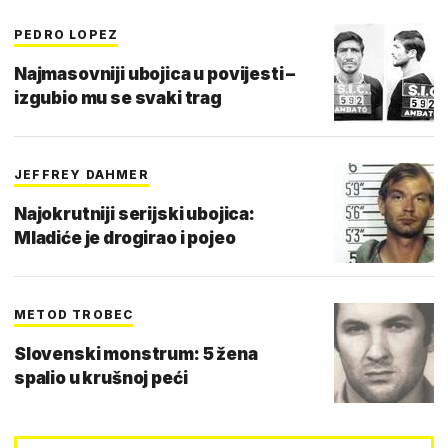
PEDRO LOPEZ
Najmasovniji ubojica u povijesti –
izgubio mu se svaki trag
JEFFREY DAHMER
Najokrutniji serijski ubojica:
Mladiće je drogirao i pojeo
METOD TROBEC
Slovenski monstrum: 5 žena
spalio u krušnoj peći