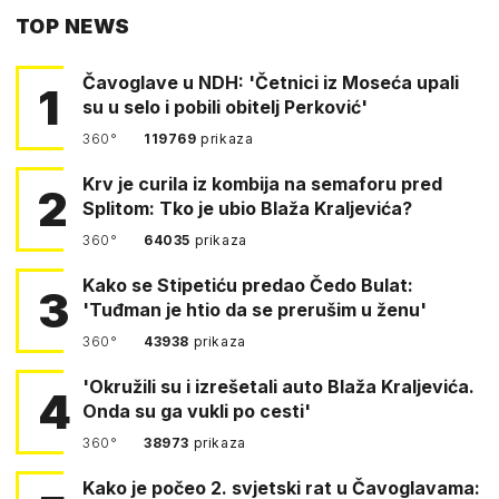
TOP NEWS
FACEBOOKA
Čavoglave u NDH: 'Četnici iz Moseća upali
1
su u selo i pobili obitelj Perković'
360°
119769
prikaza
Krv je curila iz kombija na semaforu pred
2
Splitom: Tko je ubio Blaža Kraljevića?
360°
64035
prikaza
Kako se Stipetiću predao Čedo Bulat:
3
'Tuđman je htio da se prerušim u ženu'
360°
43938
prikaza
'Okružili su i izrešetali auto Blaža Kraljevića.
4
Onda su ga vukli po cesti'
360°
38973
prikaza
Kako je počeo 2. svjetski rat u Čavoglavama: