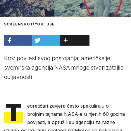
SCREENSHOT/YOUTUBE
Kroz povijest svog postojanja, američka je
svemirska agencija NASA mnoge stvari zatajila
od javnosti
T
eoretičari zavjera često spekuliraju o
brojnim tajnama NASA-e u njenih 60 godina
povijesti, a optužili su agenciju za razne
stvari - od lažiranja slijetanja na Mjesec do pokrivanja