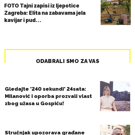
FOTO Tajni zapisi iz ljepotice
Zagreba: Elita na zabavama jela
kavijar i pud…