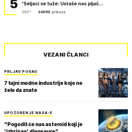
5
'Seljaci se tuže: Ustaše nas pljač…
360°
34990
prikaza
VEZANI ČLANCI
PRLJAV POSAO
7 tajni modne industrije koje ne
žele da znate
UPOZORENJE NASA-E
"Pogodit će nas asteroid koji je
'izbrisao' dinosaure"