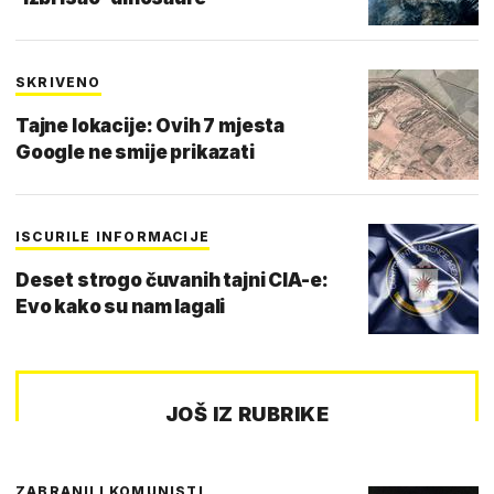
SKRIVENO
Tajne lokacije: Ovih 7 mjesta
Google ne smije prikazati
ISCURILE INFORMACIJE
Deset strogo čuvanih tajni CIA-e:
Evo kako su nam lagali
JOŠ IZ RUBRIKE
ZABRANILI KOMUNISTI