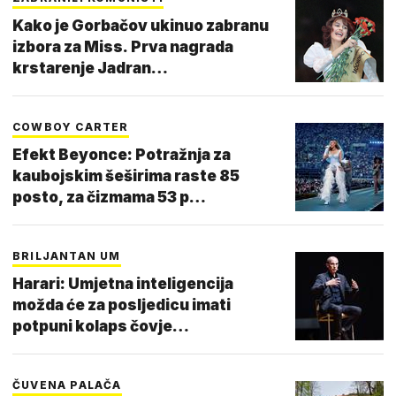
Kako je Gorbačov ukinuo zabranu
izbora za Miss. Prva nagrada
krstarenje Jadran…
COWBOY CARTER
Efekt Beyonce: Potražnja za
kaubojskim šeširima raste 85
posto, za čizmama 53 p…
BRILJANTAN UM
Harari: Umjetna inteligencija
možda će za posljedicu imati
potpuni kolaps čovje…
ČUVENA PALAČA