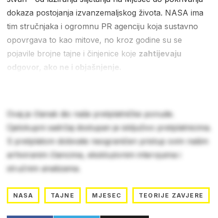
dokaza postojanja izvanzemaljskog života. NASA ima
tim stručnjaka i ogromnu PR agenciju koja sustavno
opovrgava to kao mitove, no kroz godine su se
pojavile brojne tajne i činjenice koje
zahtijevaju
odgovor, ako ne i objašnjenje.
Ovaj je članak dio naše pretplatničke ponude.
Cjelokupni sadržaj dostupan je isključivo pretplatnicima.
S pretplatom dobivate neograničen pristup svim našim
arhiviranim člancima, ekskluzivnim intervjuima i
stručnim analizama.
NASA
TAJNE
MJESEC
TEORIJE ZAVJERE