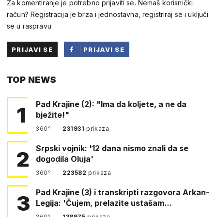
Za komentiranje je potrebno prijaviti se. Nemaš korisnički
račun? Registracija je brza i jednostavna, registriraj se i uključi
se u raspravu.
PRIJAVI SE
PRIJAVI SE
PUTEM
TOP NEWS
FACEBOOKA
Pad Krajine (2): "Ima da koljete, a ne da
1
bježite!"
360°
231931
prikaza
Srpski vojnik: '12 dana nismo znali da se
2
dogodila Oluja'
360°
223582
prikaza
Pad Krajine (3) i transkripti razgovora Arkan-
3
Legija: 'Čujem, prelazite ustašam…
360°
138975
prikaza