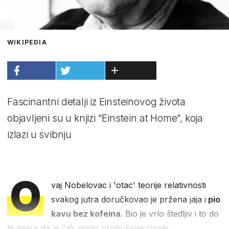
WIKIPEDIA
Fascinantni detalji iz Einsteinovog života
objavljeni su u knjizi "Einstein at Home", koja
izlazi u svibnju
O
vaj Nobelovac i 'otac' teorije relativnosti
svakog jutra doručkovao je pržena jaja i
pio
kavu bez kofeina
. Bio je vrlo štedljiv i to do
te mjere da je čak nosio probušene cipele.