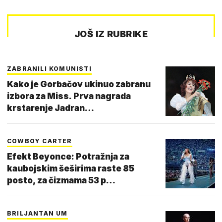
JOŠ IZ RUBRIKE
ZABRANILI KOMUNISTI
Kako je Gorbačov ukinuo zabranu
izbora za Miss. Prva nagrada
krstarenje Jadran…
COWBOY CARTER
Efekt Beyonce: Potražnja za
kaubojskim šeširima raste 85
posto, za čizmama 53 p…
BRILJANTAN UM