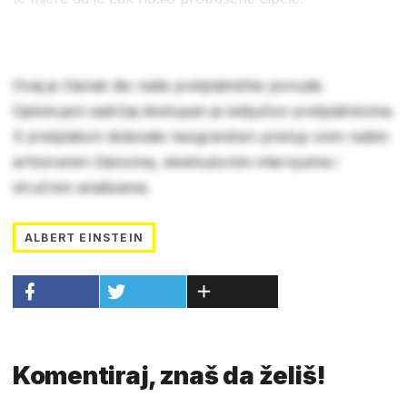
Ovaj je članak dio naše pretplatničke ponude.
Cjelokupni sadržaj dostupan je isključivo pretplatnicima.
S pretplatom dobivate neograničen pristup svim našim
arhiviranim člancima, ekskluzivnim intervjuima i
stručnim analizama.
ALBERT EINSTEIN
Komentiraj, znaš da želiš!