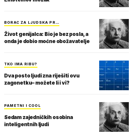
BORAC ZA LJUDSKA PR…
Život genijalca: Bio je bez posla, a
onda je dobio moćne obožavatelje
TKO IMA RIBU?
Dva posto ljudi zna riješiti ovu
zagonetku– možete li i vi?
PAMETNI I COOL
Sedam zajedničkih osobina
inteligentnih ljudi