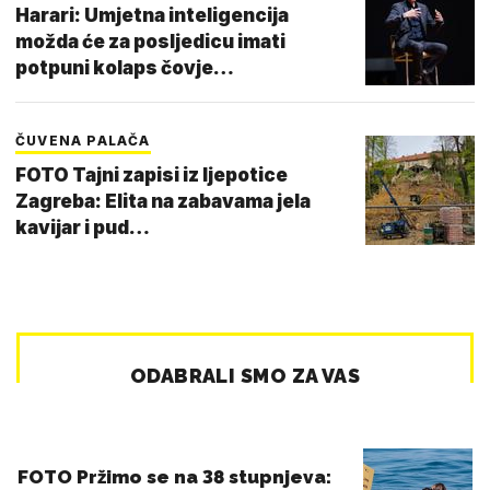
Harari: Umjetna inteligencija
možda će za posljedicu imati
potpuni kolaps čovje…
ČUVENA PALAČA
FOTO Tajni zapisi iz ljepotice
Zagreba: Elita na zabavama jela
kavijar i pud…