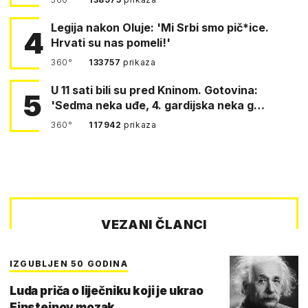
Legija nakon Oluje: 'Mi Srbi smo pič*ice.
4
Hrvati su nas pomeli!'
360°
133757
prikaza
U 11 sati bili su pred Kninom. Gotovina:
5
'Sedma neka uđe, 4. gardijska neka g…
360°
117942
prikaza
VEZANI ČLANCI
IZGUBLJEN 50 GODINA
Luda priča o liječniku koji je ukrao
Einsteinov mozak