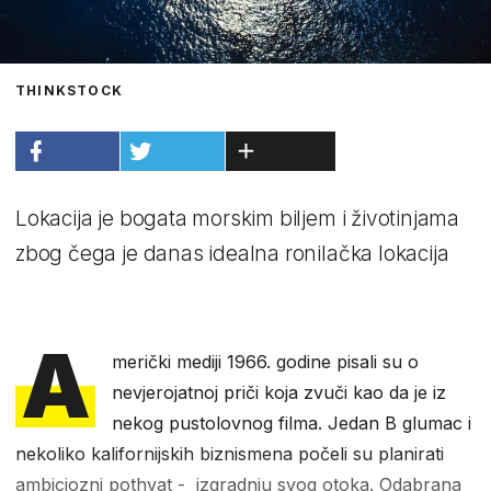
THINKSTOCK
Lokacija je bogata morskim biljem i životinjama
zbog čega je danas idealna ronilačka lokacija
A
merički mediji 1966. godine pisali su o
nevjerojatnoj priči koja zvuči kao da je iz
nekog pustolovnog filma. Jedan B glumac i
nekoliko kalifornijskih biznismena počeli su planirati
ambiciozni pothvat - izgradnju svog otoka. Odabrana