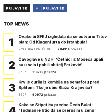
PRIJAVI SE
PRIJAVI SE
PUTEM
TOP NEWS
FACEBOOKA
Ovako bi SFRJ izgledala da se ostvario Titov
1
plan: Od Klagenfurta do Istanbula!
POLITIKA I DRUŠTVO
284314
prikaza
Čavoglave u NDH: 'Četnici iz Moseća upali
2
su u selo i pobili obitelj Perković'
360°
118713
prikaza
Krv je curila iz kombija na semaforu pred
3
Splitom: Tko je ubio Blaža Kraljevića?
360°
60972
prikaza
Kako se Stipetiću predao Čedo Bulat:
4
'Tuđman je htio da se prerušim u ženu'