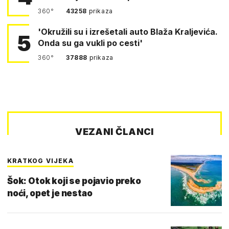
360°
43258
prikaza
'Okružili su i izrešetali auto Blaža Kraljevića.
5
Onda su ga vukli po cesti'
360°
37888
prikaza
VEZANI ČLANCI
KRATKOG VIJEKA
Šok: Otok koji se pojavio preko
noći, opet je nestao