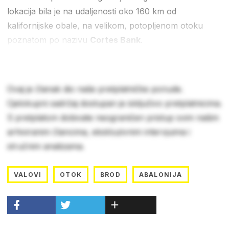
lokacija bila je na udaljenosti oko 160 km od
kalifornijske obale, na velikom, potopljenom otoku
poznatom po nazivu
Cortes Bank
.
Ovaj je članak dio naše pretplatničke ponude.
Cjelokupni sadržaj dostupan je isključivo pretplatnicima.
S pretplatom dobivate neograničen pristup svim našim
arhiviranim člancima, ekskluzivnim intervjuima i
stručnim analizama.
VALOVI
OTOK
BROD
ABALONIJA