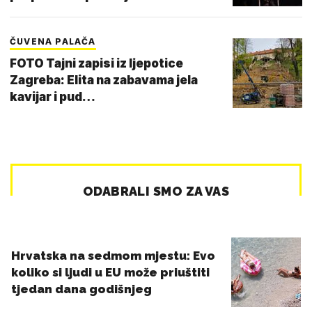
ČUVENA PALAČA
FOTO Tajni zapisi iz ljepotice
Zagreba: Elita na zabavama jela
kavijar i pud…