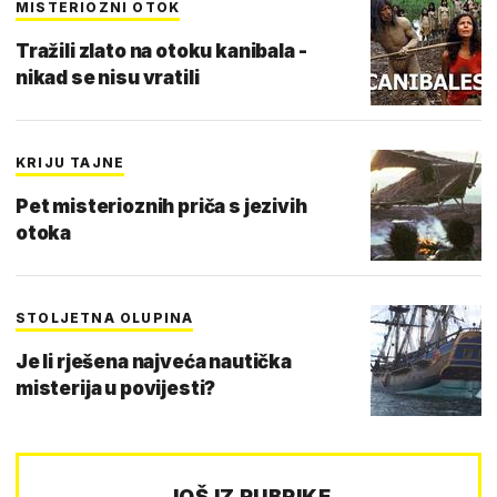
MISTERIOZNI OTOK
Tražili zlato na otoku kanibala -
nikad se nisu vratili
KRIJU TAJNE
Pet misterioznih priča s jezivih
otoka
STOLJETNA OLUPINA
Je li rješena najveća nautička
misterija u povijesti?
JOŠ IZ RUBRIKE