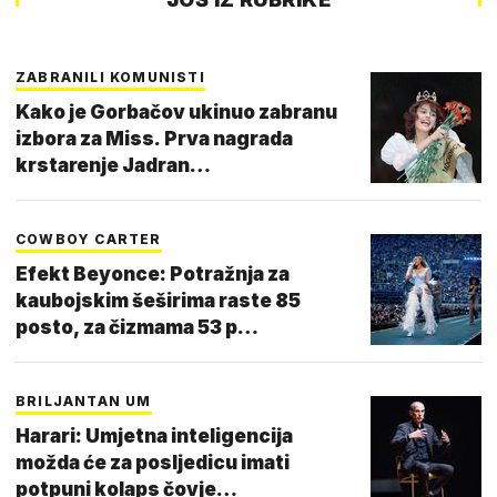
ZABRANILI KOMUNISTI
Kako je Gorbačov ukinuo zabranu
izbora za Miss. Prva nagrada
krstarenje Jadran…
COWBOY CARTER
Efekt Beyonce: Potražnja za
kaubojskim šeširima raste 85
posto, za čizmama 53 p…
BRILJANTAN UM
Harari: Umjetna inteligencija
možda će za posljedicu imati
potpuni kolaps čovje…