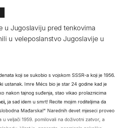
e u Jugoslaviju pred tenkovima
ili u veleposlanstvo Jugoslavije u
tudenata koji se sukobio s vojskom SSSR-a koji je 1956.
i ustanak. Imre Mécs bio je star 24 godine kad je
atko nakon tajnog suđenja, stao vikao prolaznicima
ci,
ja sad idem u smrt! Recite mojim roditeljima da
a slobodna Mađarska!" Narednih devet mjeseci proveo
a u veljači 1959. pomilovali na doživotni zatvor, a