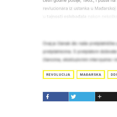
četiri godine poslije, 1963., i pustili
revlucionara iz ustanka u Mađarskoj i
u
tajnosti oslobađala
nakon nekoliko
Ovaj je članak dio naše pretplatničke
pretplatnicima. S pretplatom dobivat
člancima, ekskluzivnim intervjuima i 
REVOLUCIJA
MAĐARSKA
DD