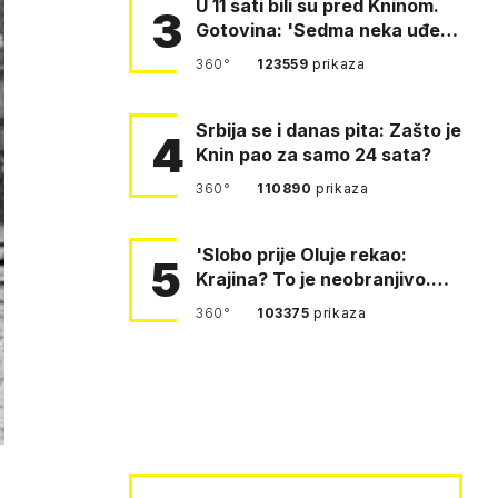
U 11 sati bili su pred Kninom.
3
Gotovina: 'Sedma neka uđe,
4. gardijska neka g…
360°
123559
prikaza
Srbija se i danas pita: Zašto je
4
Knin pao za samo 24 sata?
360°
110890
prikaza
'Slobo prije Oluje rekao:
5
Krajina? To je neobranjivo.
Tuđmana zvao Krivousti'
360°
103375
prikaza