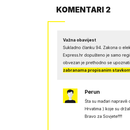
KOMENTARI 2
Važna obavijest
Sukladno članku 94. Zakona o elek
Express.hr dopušteno je samo regist
obvezan je prethodno se upoznati
zabranama propisanim stavkom 
Perun
Šta su mađari napravili
Hrvatima ) koje su drž
Bravo za Sovjete!!!!!