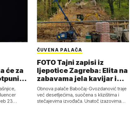
ČUVENA PALAČA
FOTO Tajni zapisi iz
a će za
ljepotice Zagreba: Elita na
otpuni
zabavama jela kavijar i
pud…
ašnjice,
Obnova palače Babočaj-Gvozdanović traje
nfluencer
već desetljećima, suočena s klizištima i
greb 23…
stečajevima izvođača. Unatoč izazovima…