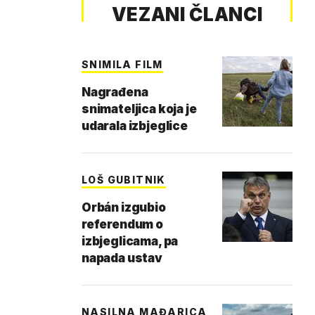
VEZANI ČLANCI
SNIMILA FILM
Nagrađena
snimateljica koja je
udarala izbjeglice
LOŠ GUBITNIK
Orbán izgubio
referendum o
izbjeglicama, pa
napada ustav
NASILNA MAĐARICA