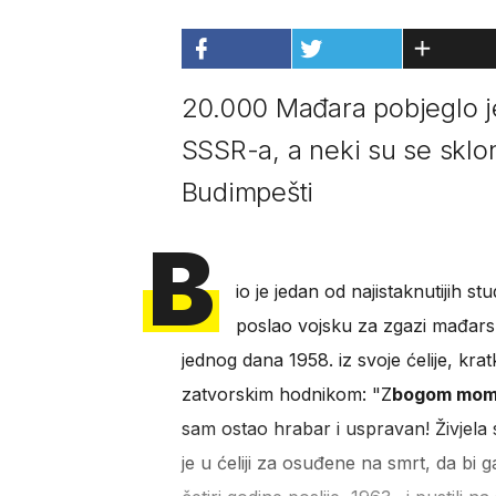
20.000 Mađara pobjeglo j
SSSR-a, a neki su se sklon
Budimpešti
B
io je jedan od najistaknutijih s
poslao vojsku za zgazi mađarsk
jednog dana 1958. iz svoje ćelije, kr
zatvorskim hodnikom: "Z
bogom mom
sam ostao hrabar i uspravan! Živjel
je u ćeliji za osuđene na smrt, da bi g