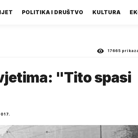
IJET
POLITIKA I DRUŠTVO
KULTURA
EK
17665
prikaz
vjetima: "Tito spasi
2017.