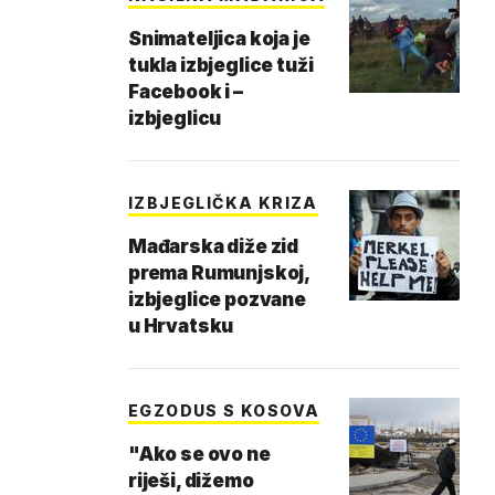
Snimateljica koja je
tukla izbjeglice tuži
Facebook i –
izbjeglicu
IZBJEGLIČKA KRIZA
Mađarska diže zid
prema Rumunjskoj,
izbjeglice pozvane
u Hrvatsku
EGZODUS S KOSOVA
"Ako se ovo ne
riješi, dižemo