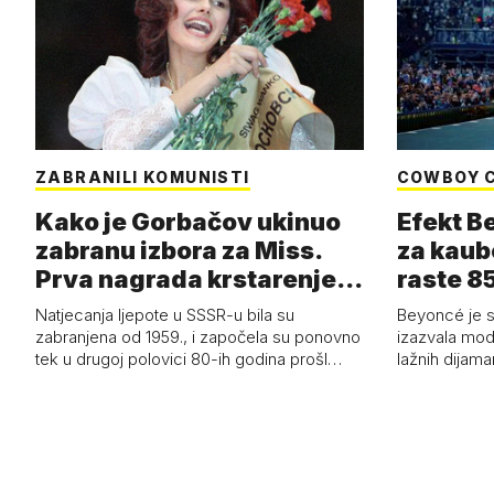
ZABRANILI KOMUNISTI
COWBOY 
Kako je Gorbačov ukinuo
Efekt B
zabranu izbora za Miss.
za kaub
Prva nagrada krstarenje
raste 85
Jadran…
čizmam
Natjecanja ljepote u SSSR-u bila su
Beyoncé je 
zabranjena od 1959., i započela su ponovno
izazvala mod
tek u drugoj polovici 80-ih godina prošl…
lažnih dijam