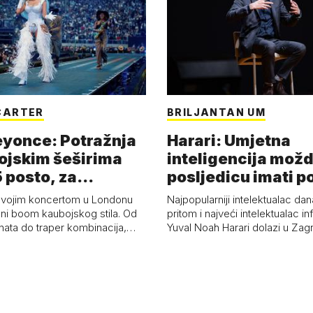
CARTER
BRILJANTAN UM
eyonce: Potražnja
Harari: Umjetna
ojskim šeširima
inteligencija možd
 posto, za
posljedicu imati p
a 53 p…
kolaps čovje…
svojim koncertom u Londonu
Najpopularniji intelektualac dan
ni boom kaubojskog stila. Od
pritom i najveći intelektualac i
anata do traper kombinacija,…
Yuval Noah Harari dolazi u Za