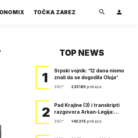
ONOMIX
TOČKA ZAREZ
TOP NEWS
a
Srpski vojnik: '12 dana nismo
1
znali da se dogodila Oluja'
360°
225185
prikaza
Pad Krajine (3) i transkripti
2
razgovora Arkan-Legija:
'Čujem, prelazite ustašam…
360°
140215
prikaza