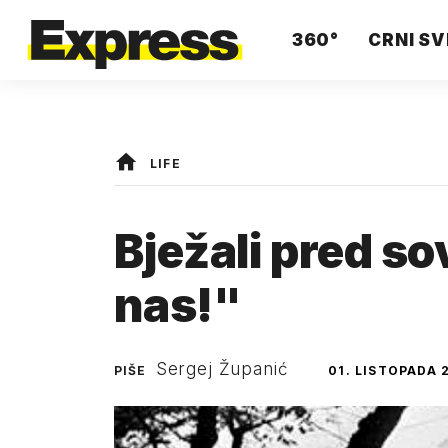
360°
CRNI SV
LIFE
Bježali pred so
nas!"
Sergej Županić
PIŠE
01. LISTOPADA 