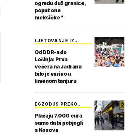
ogradu duž granice,
poput one
meksičke"
LJETOVANJE IZ
OSAMD…
Od DDR-a do
Lošinja: Prva
večera na Jadranu
bilo je varivo u
limenom tanjuru
EGZODUS PREKO
GRANI…
Plaćaju 7.000 eura
samo da bi pobjegli
s Kosova