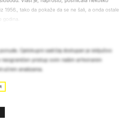
 na slobodu. Vlast je, naprosto, posmicala nekoliko
z 1956., tako da pokaže da se ne šali, a onda ostale
 godina.
 ponude. Cjelokupni sadržaj dostupan je isključivo
e neograničen pristup svim našim arhiviranim
stručnim analizama.
R