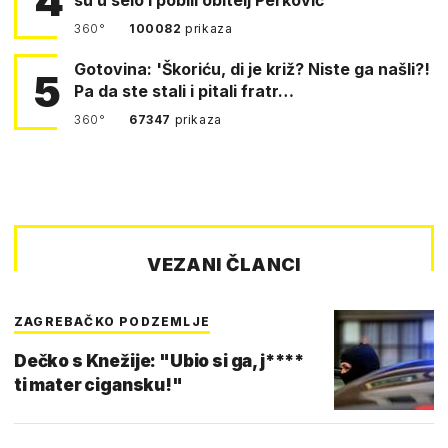
4
360°
100082
prikaza
Gotovina: 'Škoriću, di je križ? Niste ga našli?!
5
Pa da ste stali i pitali fratr…
360°
67347
prikaza
VEZANI ČLANCI
ZAGREBAČKO PODZEMLJE
Dečko s Knežije: "Ubio si ga, j****
ti mater cigansku!"