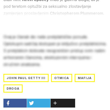
pod teretom optužbi za seksualno zlostavljanje
zamijenjen proslavljenim
Christopherom Plummerom.
Ovaj je članak dio naše pretplatničke ponude.
Cjelokupni sadržaj dostupan je isključivo pretplatnicima.
S pretplatom dobivate neograničen pristup svim našim
arhiviranim člancima, ekskluzivnim intervjuima i
stručnim analizama.
JOHN PAUL GETTY III
OTMICA
MAFIJA
DROGA