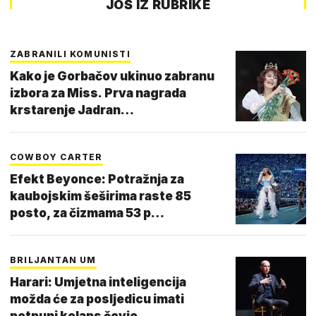
JOŠ IZ RUBRIKE
ZABRANILI KOMUNISTI
Kako je Gorbačov ukinuo zabranu
izbora za Miss. Prva nagrada
krstarenje Jadran…
COWBOY CARTER
Efekt Beyonce: Potražnja za
kaubojskim šeširima raste 85
posto, za čizmama 53 p…
BRILJANTAN UM
Harari: Umjetna inteligencija
možda će za posljedicu imati
potpuni kolaps čovje…