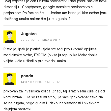
Ovaj express je čak i žutom novinarstvu dao jednu sasvim novu
dimenziju... Copy/paste, google translate novinarstvo s
perjanicom Raifom na čelu... Jedino me brine jel itko našao jetru
dotičnog unuka nakon što ju je izgubio...?
Jugoivo
22:27 07.PROSINAC 2017.
Platio je, ipak je platio! Htjela ste reći proizvođač opijuma u
medicinske svrhe, FYROM (bivša ju republika Makedonija.
valjda. Učio u školi o proizvodnji maka.
panda
14:37 07.PROSINAC 2017.
prikovan za invalidska kolica. Znači, taj izraz nisam čula još od
komunizma.... Da se razumijemo, i ja sam "prikovana" tako da
se ne rugam, nego čudim ljudskoj nepismenosti i nikakvom
daljnjem napretku