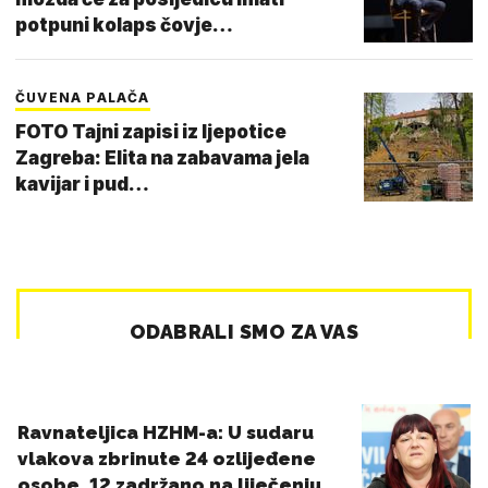
potpuni kolaps čovje…
ČUVENA PALAČA
FOTO Tajni zapisi iz ljepotice
Zagreba: Elita na zabavama jela
kavijar i pud…