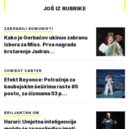
JOŠ IZ RUBRIKE
ZABRANILI KOMUNISTI
Kako je Gorbačov ukinuo zabranu
izbora za Miss. Prva nagrada
krstarenje Jadran…
COWBOY CARTER
Efekt Beyonce: Potražnja za
kaubojskim šeširima raste 85
posto, za čizmama 53 p…
BRILJANTAN UM
Harari: Umjetna inteligencija
možda će za posljedicu imati