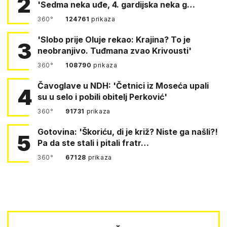
2
'Sedma neka uđe, 4. gardijska neka g…
360°
124761
prikaza
'Slobo prije Oluje rekao: Krajina? To je
3
neobranjivo. Tuđmana zvao Krivousti'
360°
108790
prikaza
Čavoglave u NDH: 'Četnici iz Moseća upali
4
su u selo i pobili obitelj Perković'
360°
91731
prikaza
Gotovina: 'Škoriću, di je križ? Niste ga našli?!
5
Pa da ste stali i pitali fratr…
360°
67128
prikaza