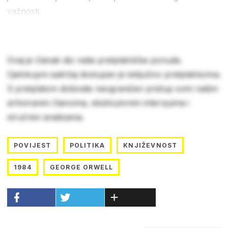
važnosti.
Ovaj je članak dio naše pretplatničke ponude.
Cjelokupni sadržaj dostupan je isključivo pretplatnicima.
S pretplatom dobivate neograničen pristup svim našim
arhiviranim člancima, ekskluzivnim intervjuima i
stručnim analizama.
POVIJEST
POLITIKA
KNJIŽEVNOST
1984
GEORGE ORWELL