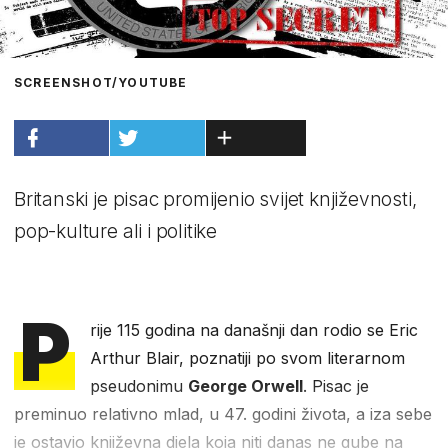
SCREENSHOT/YOUTUBE
Britanski je pisac promijenio svijet književnosti,
pop-kulture ali i politike
P
rije 115 godina na današnji dan rodio se Eric
Arthur Blair, poznatiji po svom literarnom
pseudonimu
George Orwell
. Pisac je
preminuo relativno mlad, u 47. godini života, a iza sebe
je ostavio književna djela koja niti danas ne gube na