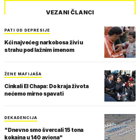
VEZANI ČLANCI
PATI OD DEPRESIJE
Kći najvećeg narkobosa živi u
strahu pod lažnim imenom
ŽENE MAFIJAŠA
Cinkali El Chapa: Do kraja života
nećemo mirno spavati
DEKADENCIJA
"Dnevno smo švercali 15 tona
kokaina u 140 aviona"