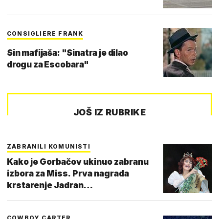
CONSIGLIERE FRANK
Sin mafijaša: "Sinatra je dilao
drogu za Escobara"
JOŠ IZ RUBRIKE
ZABRANILI KOMUNISTI
Kako je Gorbačov ukinuo zabranu
izbora za Miss. Prva nagrada
krstarenje Jadran…
COWBOY CARTER