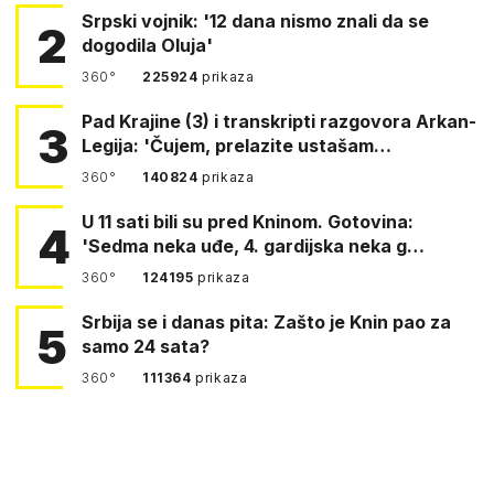
Srpski vojnik: '12 dana nismo znali da se
2
dogodila Oluja'
360°
225924
prikaza
Pad Krajine (3) i transkripti razgovora Arkan-
3
Legija: 'Čujem, prelazite ustašam…
360°
140824
prikaza
U 11 sati bili su pred Kninom. Gotovina:
4
'Sedma neka uđe, 4. gardijska neka g…
360°
124195
prikaza
Srbija se i danas pita: Zašto je Knin pao za
5
samo 24 sata?
360°
111364
prikaza