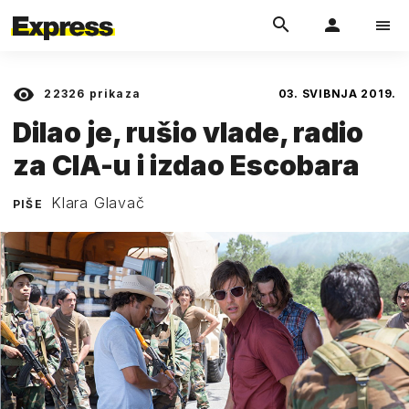
22326
prikaza
03. SVIBNJA 2019.
Dilao je, rušio vlade, radio
za CIA-u i izdao Escobara
Klara Glavač
PIŠE