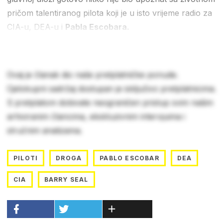
pričom talentiranog pilota koji je u isto vrijeme radio za
CIA-u, DEA-u i
Pabla Escobara.
Ovaj je članak dio naše pretplatničke ponude.
Cjelokupni sadržaj dostupan je isključivo pretplatnicima.
S pretplatom dobivate neograničen pristup svim našim
arhiviranim člancima, ekskluzivnim intervjuima i
stručnim analizama.
PILOTI
DROGA
PABLO ESCOBAR
DEA
CIA
BARRY SEAL