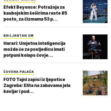
Efekt Beyonce: Potražnja za
kaubojskim šeširima raste 85
posto, za čizmama 53 p…
BRILJANTAN UM
Harari: Umjetna inteligencija
možda će za posljedicu imati
potpuni kolaps čovje…
ČUVENA PALAČA
FOTO Tajni zapisi iz ljepotice
Zagreba: Elita na zabavama jela
kavijar i pud…