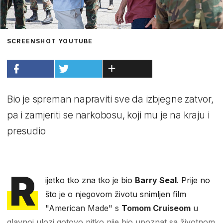
SCREENSHOT YOUTUBE
Bio je spreman napraviti sve da izbjegne zatvor,
pa i zamjeriti se narkobosu, koji mu je na kraju i
presudio
R
ijetko tko zna tko je bio
Barry Seal
. Prije no
što je o njegovom životu snimljen film
"American Made" s
Tomom Cruiseom
u
glavnoj ulozi gotovo nitko nije bio upoznat sa životnom