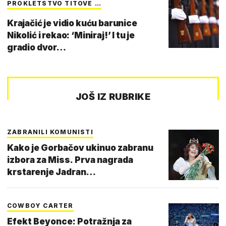
PROKLETSTVO TITOVE …
Krajačić je vidio kuću barunice
Nikolić i rekao: ‘Miniraj!’ I tu je
gradio dvor…
JOŠ IZ RUBRIKE
ZABRANILI KOMUNISTI
Kako je Gorbačov ukinuo zabranu
izbora za Miss. Prva nagrada
krstarenje Jadran…
COWBOY CARTER
Efekt Beyonce: Potražnja za