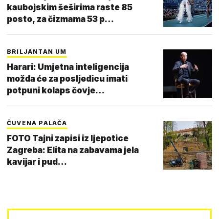
kaubojskim šeširima raste 85
posto, za čizmama 53 p…
BRILJANTAN UM
Harari: Umjetna inteligencija
možda će za posljedicu imati
potpuni kolaps čovje…
ČUVENA PALAČA
FOTO Tajni zapisi iz ljepotice
Zagreba: Elita na zabavama jela
kavijar i pud…