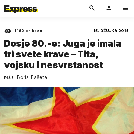
1162
prikaza
15. OŽUJKA 2015.
Dosje 80.-e: Juga je imala
tri svete krave – Tita,
vojsku i nesvrstanost
Boris Rašeta
PIŠE