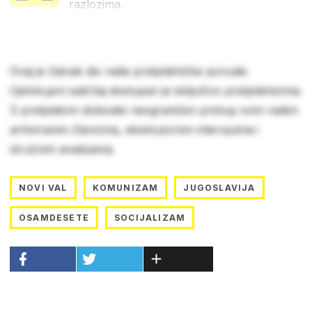
razlozima.
Ovaj je članak dio naše pretplatničke ponude.
Cjelokupni sadržaj dostupan je isključivo pretplatnicima.
S pretplatom dobivate neograničen pristup svim našim
arhiviranim člancima, ekskluzivnim intervjuima i
stručnim analizama.
NOVI VAL
KOMUNIZAM
JUGOSLAVIJA
OSAMDESETE
SOCIJALIZAM