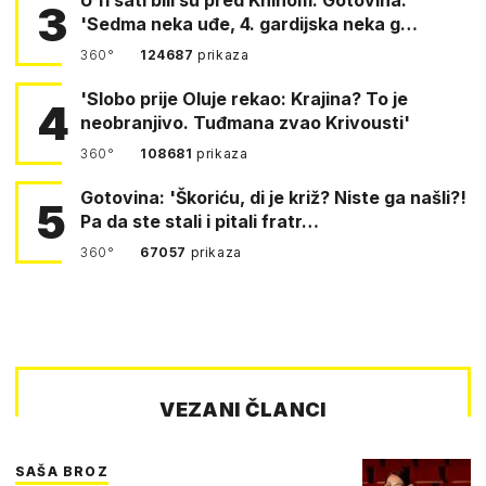
3
'Sedma neka uđe, 4. gardijska neka g…
360°
124687
prikaza
'Slobo prije Oluje rekao: Krajina? To je
4
neobranjivo. Tuđmana zvao Krivousti'
360°
108681
prikaza
Gotovina: 'Škoriću, di je križ? Niste ga našli?!
5
Pa da ste stali i pitali fratr…
360°
67057
prikaza
VEZANI ČLANCI
SAŠA BROZ