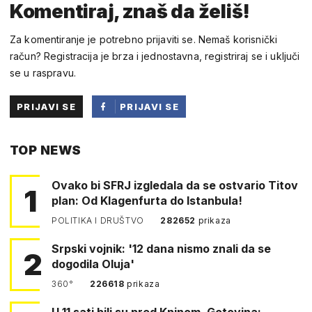
Komentiraj, znaš da želiš!
Za komentiranje je potrebno prijaviti se. Nemaš korisnički
račun? Registracija je brza i jednostavna, registriraj se i uključi
se u raspravu.
PRIJAVI SE
PRIJAVI SE
PUTEM
TOP NEWS
FACEBOOKA
Ovako bi SFRJ izgledala da se ostvario Titov
1
plan: Od Klagenfurta do Istanbula!
POLITIKA I DRUŠTVO
282652
prikaza
Srpski vojnik: '12 dana nismo znali da se
2
dogodila Oluja'
360°
226618
prikaza
U 11 sati bili su pred Kninom. Gotovina: