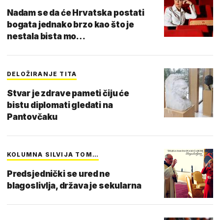
Nadam se da će Hrvatska postati
bogata jednako brzo kao što je
nestala bista mo…
DELOŽIRANJE TITA
Stvar je zdrave pameti čiju će
bistu diplomati gledati na
Pantovčaku
KOLUMNA SILVIJA TOM…
Predsjednički se ured ne
blagoslivlja, država je sekularna