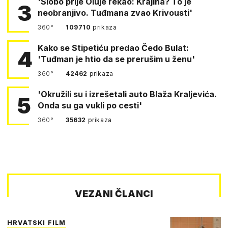
'Slobo prije Oluje rekao: Krajina? To je
3
neobranjivo. Tuđmana zvao Krivousti'
360°
109710
prikaza
Kako se Stipetiću predao Čedo Bulat:
4
'Tuđman je htio da se prerušim u ženu'
360°
42462
prikaza
'Okružili su i izrešetali auto Blaža Kraljevića.
5
Onda su ga vukli po cesti'
360°
35632
prikaza
VEZANI ČLANCI
HRVATSKI FILM