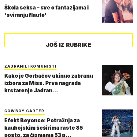
Škola seksa – sve o fantazijama i
'sviranju flaute'
JOŠ IZ RUBRIKE
ZABRANILI KOMUNISTI
Kako je Gorbačov ukinuo zabranu
izbora za Miss. Prva nagrada
krstarenje Jadran…
COWBOY CARTER
Efekt Beyonce: Potražnja za
kaubojskim šeširima raste 85
posto, za čizmama 53 p…