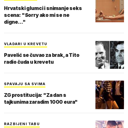
Hrvatski glumci i snimanje seks
scena: "Sorry ako mi se ne
digne..."
VLADARI U KREVETU
Pavelić se čuvao za brak, a Tito
radio čuda u krevetu
SPAVAJU SA SVIMA
ZG prostitucija: "Za dan s
tajkunima zaradim 1000 eura"
RAZBIJENI TABU