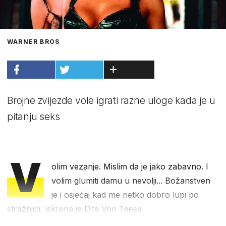
WARNER BROS
Brojne zvijezde vole igrati razne uloge kada je u
pitanju seks
V
olim vezanje. Mislim da je jako zabavno. I
volim glumiti damu u nevolji... Božanstven
je i osjećaj kad me netko dobro lupi po
stražnjici, iskrena je Dita Von Teese.