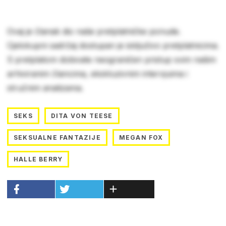
Ovaj je članak dio naše pretplatničke ponude.
Cjelokupni sadržaj dostupan je isključivo pretplatnicima.
S pretplatom dobivate neograničen pristup svim našim
arhiviranim člancima, ekskluzivnim intervjuima i
stručnim analizama.
SEKS
DITA VON TEESE
SEKSUALNE FANTAZIJE
MEGAN FOX
HALLE BERRY