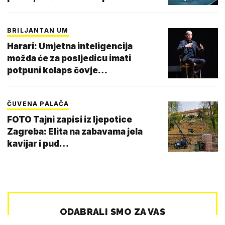
BRILJANTAN UM
Harari: Umjetna inteligencija
možda će za posljedicu imati
potpuni kolaps čovje…
ČUVENA PALAČA
FOTO Tajni zapisi iz ljepotice
Zagreba: Elita na zabavama jela
kavijar i pud…