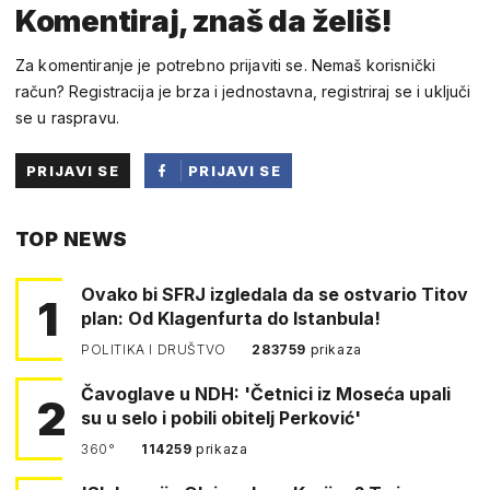
Komentiraj, znaš da želiš!
Za komentiranje je potrebno prijaviti se. Nemaš korisnički
račun? Registracija je brza i jednostavna, registriraj se i uključi
se u raspravu.
PRIJAVI SE
PRIJAVI SE
PUTEM
TOP NEWS
FACEBOOKA
Ovako bi SFRJ izgledala da se ostvario Titov
1
plan: Od Klagenfurta do Istanbula!
POLITIKA I DRUŠTVO
283759
prikaza
Čavoglave u NDH: 'Četnici iz Moseća upali
2
su u selo i pobili obitelj Perković'
360°
114259
prikaza