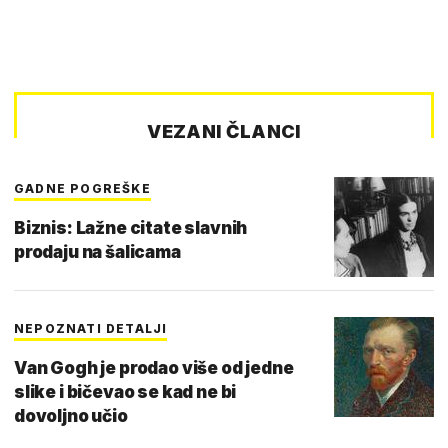
VEZANI ČLANCI
GADNE POGREŠKE
Biznis: Lažne citate slavnih
prodaju na šalicama
NEPOZNATI DETALJI
Van Gogh je prodao više od jedne
slike i bičevao se kad ne bi
dovoljno učio