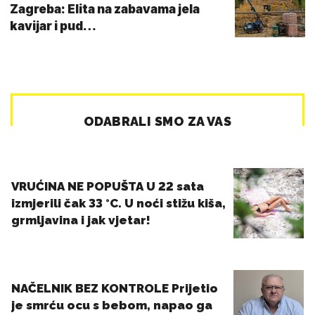
Zagreba: Elita na zabavama jela
kavijar i pud…