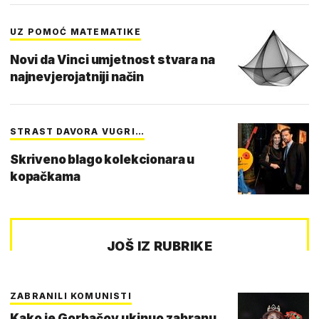
UZ POMOĆ MATEMATIKE
Novi da Vinci umjetnost stvara na
najnevjerojatniji način
STRAST DAVORA VUGRI…
Skriveno blago kolekcionara u
kopačkama
JOŠ IZ RUBRIKE
ZABRANILI KOMUNISTI
Kako je Gorbačov ukinuo zabranu