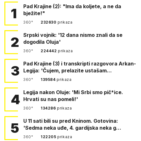
Pad Krajine (2): "Ima da koljete, a ne da
1
bježite!"
360°
232630
prikaza
Srpski vojnik: '12 dana nismo znali da se
2
dogodila Oluja'
360°
224442
prikaza
Pad Krajine (3) i transkripti razgovora Arkan-
3
Legija: 'Čujem, prelazite ustašam…
360°
139584
prikaza
Legija nakon Oluje: 'Mi Srbi smo pič*ice.
4
Hrvati su nas pomeli!'
360°
134286
prikaza
U 11 sati bili su pred Kninom. Gotovina:
5
'Sedma neka uđe, 4. gardijska neka g…
360°
122205
prikaza