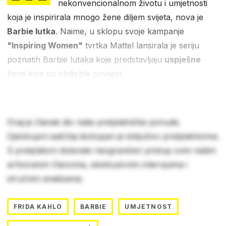
nekonvencionalnom životu i umjetnosti
koja je inspirirala mnogo žene diljem svijeta, nova je
Barbie lutka
. Naime, u sklopu svoje kampanje
"Inspiring Women"
tvrtka Mattel lansirala je seriju
poznatih Barbie lutaka koje predstavljaju
uspješne
žene koje su obilježile povijest.
Ovaj je članak dio naše pretplatničke ponude.
Cjelokupni sadržaj dostupan je isključivo pretplatnicima.
S pretplatom dobivate neograničen pristup svim našim
arhiviranim člancima, ekskluzivnim intervjuima i
stručnim analizama.
FRIDA KAHLO
BARBIE
UMJETNOST