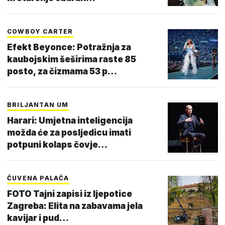
COWBOY CARTER
Efekt Beyonce: Potražnja za
kaubojskim šeširima raste 85
posto, za čizmama 53 p…
BRILJANTAN UM
Harari: Umjetna inteligencija
možda će za posljedicu imati
potpuni kolaps čovje…
ČUVENA PALAČA
FOTO Tajni zapisi iz ljepotice
Zagreba: Elita na zabavama jela
kavijar i pud…