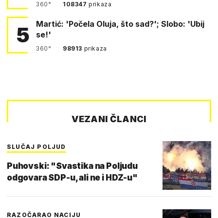
360°
108347
prikaza
Martić: 'Počela Oluja, što sad?'; Slobo: 'Ubij
5
se!'
360°
98913
prikaza
VEZANI ČLANCI
SLUČAJ POLJUD
Puhovski: "Svastika na Poljudu
odgovara SDP-u, ali ne i HDZ-u"
RAZOČARAO NACIJU