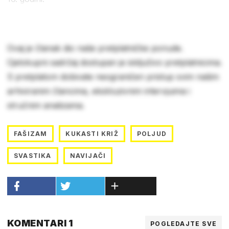
Ovaj je članak dio naše pretplatničke ponude.
Cjelokupni sadržaj dostupan je isključivo pretplatnicima.
S pretplatom dobivate neograničen pristup svim našim
arhiviranim člancima, ekskluzivnim intervjuima i
stručnim analizama.
FAŠIZAM
KUKASTI KRIŽ
POLJUD
SVASTIKA
NAVIJAČI
KOMENTARI 1
POGLEDAJTE SVE