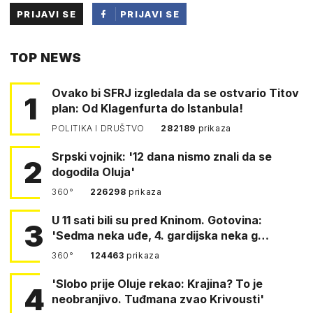
PRIJAVI SE
PRIJAVI SE
PUTEM
TOP NEWS
FACEBOOKA
Ovako bi SFRJ izgledala da se ostvario Titov
1
plan: Od Klagenfurta do Istanbula!
POLITIKA I DRUŠTVO
282189
prikaza
Srpski vojnik: '12 dana nismo znali da se
2
dogodila Oluja'
360°
226298
prikaza
U 11 sati bili su pred Kninom. Gotovina:
3
'Sedma neka uđe, 4. gardijska neka g…
360°
124463
prikaza
'Slobo prije Oluje rekao: Krajina? To je
4
neobranjivo. Tuđmana zvao Krivousti'