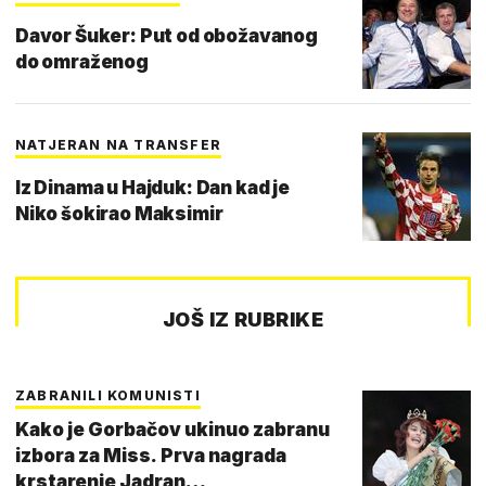
Davor Šuker: Put od obožavanog
do omraženog
NATJERAN NA TRANSFER
Iz Dinama u Hajduk: Dan kad je
Niko šokirao Maksimir
JOŠ IZ RUBRIKE
ZABRANILI KOMUNISTI
Kako je Gorbačov ukinuo zabranu
izbora za Miss. Prva nagrada
krstarenje Jadran…