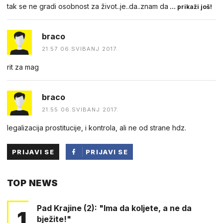
tak se ne gradi osobnost za život..je..da..znam da
... prikaži još!
braco
21:57 06.SVIBANJ 2017.
rit za mag
braco
21:55 06.SVIBANJ 2017.
legalizacija prostitucije, i kontrola, ali ne od strane hdz.
PRIJAVI SE
PRIJAVI SE
PUTEM
TOP NEWS
FACEBOOKA
Pad Krajine (2): "Ima da koljete, a ne da
1
bježite!"