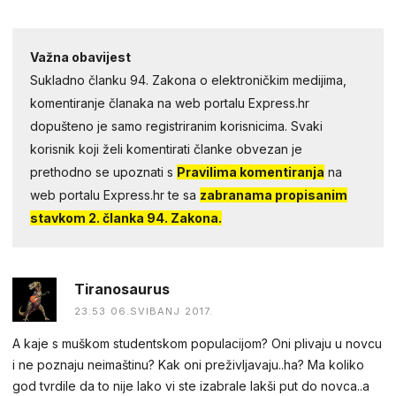
Važna obavijest
Sukladno članku 94. Zakona o elektroničkim medijima,
komentiranje članaka na web portalu Express.hr
dopušteno je samo registriranim korisnicima. Svaki
korisnik koji želi komentirati članke obvezan je
prethodno se upoznati s
Pravilima komentiranja
na
web portalu Express.hr te sa
zabranama propisanim
stavkom 2. članka 94. Zakona.
Tiranosaurus
23:53 06.SVIBANJ 2017.
A kaje s muškom studentskom populacijom? Oni plivaju u novcu
i ne poznaju neimaštinu? Kak oni preživljavaju..ha? Ma koliko
god tvrdile da to nije lako vi ste izabrale lakši put do novca..a