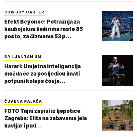
COWBOY CARTER
Efekt Beyonce: Potražnja za
kaubojskim šeširima raste 85
posto, za čizmama 53 p…
BRILJANTAN UM
Harari: Umjetna inteligencija
možda će za posljedicu imati
potpuni kolaps čovje…
ČUVENA PALAČA
FOTO Tajni zapisi iz ljepotice
Zagreba: Elita na zabavama jela
kavijar i pud…