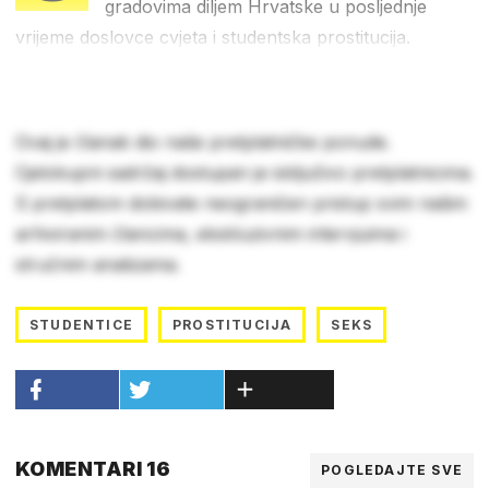
gradovima diljem Hrvatske u posljednje
vrijeme doslovce cvjeta i studentska prostitucija.
Ovaj je članak dio naše pretplatničke ponude.
Cjelokupni sadržaj dostupan je isključivo pretplatnicima.
S pretplatom dobivate neograničen pristup svim našim
arhiviranim člancima, ekskluzivnim intervjuima i
stručnim analizama.
STUDENTICE
PROSTITUCIJA
SEKS
KOMENTARI 16
POGLEDAJTE SVE