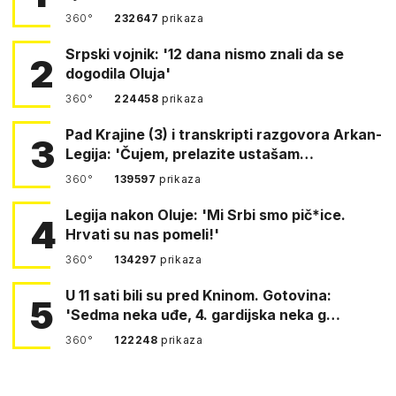
360°
232647
prikaza
Srpski vojnik: '12 dana nismo znali da se
2
dogodila Oluja'
360°
224458
prikaza
Pad Krajine (3) i transkripti razgovora Arkan-
3
Legija: 'Čujem, prelazite ustašam…
360°
139597
prikaza
Legija nakon Oluje: 'Mi Srbi smo pič*ice.
4
Hrvati su nas pomeli!'
360°
134297
prikaza
U 11 sati bili su pred Kninom. Gotovina:
5
'Sedma neka uđe, 4. gardijska neka g…
360°
122248
prikaza