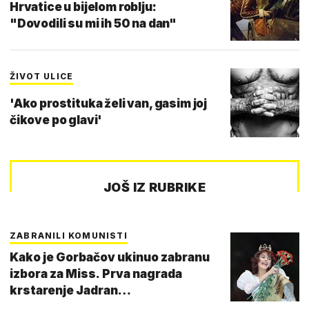
Hrvatice u bijelom roblju:
"Dovodili su mi ih 50 na dan"
ŽIVOT ULICE
'Ako prostituka želi van, gasim joj
čikove po glavi'
JOŠ IZ RUBRIKE
ZABRANILI KOMUNISTI
Kako je Gorbačov ukinuo zabranu
izbora za Miss. Prva nagrada
krstarenje Jadran…