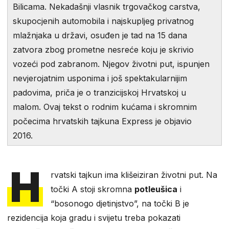
Bilicama. Nekadašnji vlasnik trgovačkog carstva,
skupocjenih automobila i najskupljeg privatnog
mlažnjaka u državi, osuđen je tad na 15 dana
zatvora zbog prometne nesreće koju je skrivio
vozeći pod zabranom. Njegov životni put, ispunjen
nevjerojatnim usponima i još spektakularnijim
padovima, priča je o tranzicijskoj Hrvatskoj u
malom. Ovaj tekst o rodnim kućama i skromnim
počecima hrvatskih tajkuna Express je objavio
2016.
H
rvatski tajkun ima klišeiziran životni put. Na
točki A stoji skromna
potleušica
i
“bosonogo djetinjstvo”, na točki B je
rezidencija koja gradu i svijetu treba pokazati