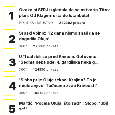
Ovako bi SFRJ izgledala da se ostvario Titov
1
plan: Od Klagenfurta do Istanbula!
POLITIKA I DRUŠTVO
282382
prikaza
Srpski vojnik: '12 dana nismo znali da se
2
dogodila Oluja'
360°
226391
prikaza
U 11 sati bili su pred Kninom. Gotovina:
3
'Sedma neka uđe, 4. gardijska neka g…
360°
124530
prikaza
'Slobo prije Oluje rekao: Krajina? To je
4
neobranjivo. Tuđmana zvao Krivousti'
360°
108433
prikaza
Martić: 'Počela Oluja, što sad?'; Slobo: 'Ubij
5
se!'