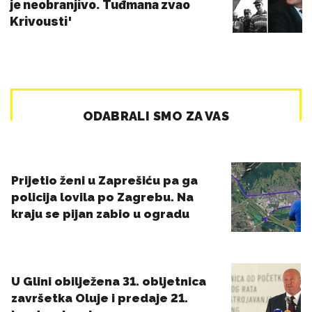
je neobranjivo. Tuđmana zvao
Krivousti'