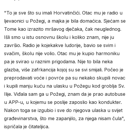
"To je sve što su imali Horvatinčići. Otac mu je radio u
ljevaonici u Požegi, a majka je bila domaćica. Sjećam se
Tome kao izrazito mršavog dječaka, čak neuglednog.
Išli smo u istu osnovnu školu i koliko znam, nije ju
završio. Radio je kojekakve ludorije, bavio se svim i
svačim, školu nije volio. Otac mu je kupio harmoniku
pa je svirao u raznim prigodama. Nije to bila neka
glazba, više zafrkancija kojoj su se svi smijali. Počeo je
preprodavati voće i povrće pa su nekako skupili novac
i kupili manju kuću na ulasku u Požegu kod groblja Sv.
Ilije. Viđala sam ga u Požegi, znam da je prao autobuse
u APP-u, u kojemu se poslije zaposlio kao kondukter.
Nakon toga se izgubio i sve do njegova ulaska u svijet
građevinarstva, što me zapanjilo, za njega nisam čula",
ispričala je čitateljica.