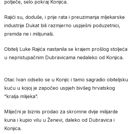
potječe, selo pokraj Konjica.
Rajići su, doduše, i prije rata i preuzimanja mljekarske
industrije Dukat bili razmjerno uspješni poduzetnici,
premda ne i milijunaši.
Obitelj Luke Rajića nastanila se krajem prošlog stoljeća
u nepristupačnim Dubravicama nedaleko od Konjica.
Otac Ivan odselio se u Konjic i tamo sagradio obiteljsku
kuću u kojoj je započeo uspjeh bivšeg hrvatskog
“kralja mlijeka”.
Mliječni je biznis prodao za skromne dvije milijarde
kuna i kupio vilu u Ženevi, daleko od Dubravica i
Konjica.