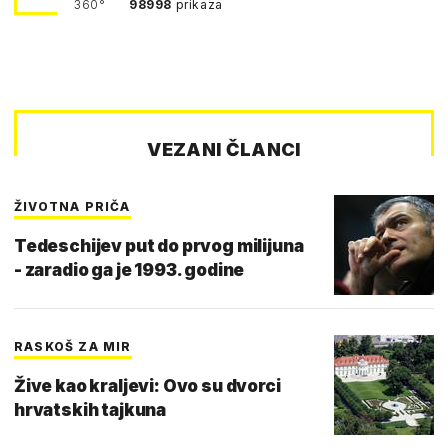
360°
98998
prikaza
VEZANI ČLANCI
ŽIVOTNA PRIČA
Tedeschijev put do prvog milijuna
- zaradio ga je 1993. godine
RASKOŠ ZA MIR
Žive kao kraljevi: Ovo su dvorci
hrvatskih tajkuna