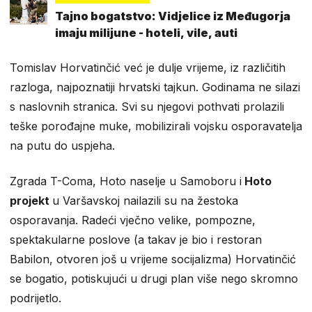
Tajno bogatstvo: Vidjelice iz Međugorja
imaju milijune - hoteli, vile, auti
Tomislav Horvatinčić već je dulje vrijeme, iz različitih
razloga, najpoznatiji hrvatski tajkun. Godinama ne silazi
s naslovnih stranica. Svi su njegovi pothvati prolazili
teške porođajne muke, mobilizirali vojsku osporavatelja
na putu do uspjeha.
Zgrada T-Coma, Hoto naselje u Samoboru i
Hoto
projekt
u Varšavskoj nailazili su na žestoka
osporavanja. Radeći vječno velike, pompozne,
spektakularne poslove (a takav je bio i restoran
Babilon, otvoren još u vrijeme socijalizma) Horvatinčić
se bogatio, potiskujući u drugi plan više nego skromno
podrijetlo.