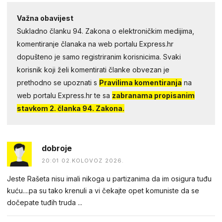
Važna obavijest
Sukladno članku 94. Zakona o elektroničkim medijima,
komentiranje članaka na web portalu Express.hr
dopušteno je samo registriranim korisnicima. Svaki
korisnik koji želi komentirati članke obvezan je
prethodno se upoznati s
Pravilima komentiranja
na
web portalu Express.hr te sa
zabranama propisanim
stavkom 2. članka 94. Zakona.
dobroje
20:01 02.KOLOVOZ 2026.
Jeste Rašeta nisu imali nikoga u partizanima da im osigura tuđu
kuću....pa su tako krenuli a vi čekajte opet komuniste da se
dočepate tuđih truda ...