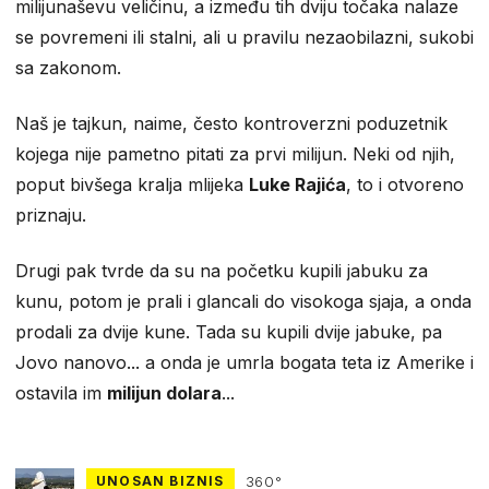
milijunaševu veličinu, a između tih dviju točaka nalaze
se povremeni ili stalni, ali u pravilu nezaobilazni, sukobi
sa zakonom.
Naš je tajkun, naime, često kontroverzni poduzetnik
kojega nije pametno pitati za prvi milijun. Neki od njih,
poput bivšega kralja mlijeka
Luke Rajića
, to i otvoreno
priznaju.
Drugi pak tvrde da su na početku kupili jabuku za
kunu, potom je prali i glancali do visokoga sjaja, a onda
prodali za dvije kune. Tada su kupili dvije jabuke, pa
Jovo nanovo... a onda je umrla bogata teta iz Amerike i
ostavila im
milijun dolara
...
UNOSAN BIZNIS
360°