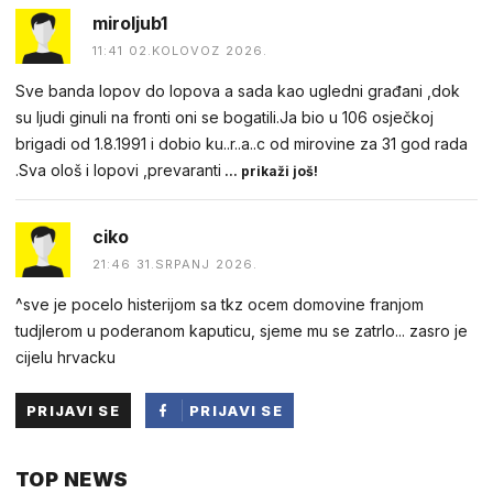
miroljub1
11:41 02.KOLOVOZ 2026.
Sve banda lopov do lopova a sada kao ugledni građani ,dok
su ljudi ginuli na fronti oni se bogatili.Ja bio u 106 osječkoj
brigadi od 1.8.1991 i dobio ku..r..a..c od mirovine za 31 god rada
.Sva ološ i lopovi ,prevaranti
... prikaži još!
ciko
21:46 31.SRPANJ 2026.
^sve je pocelo histerijom sa tkz ocem domovine franjom
tudjlerom u poderanom kaputicu, sjeme mu se zatrlo... zasro je
cijelu hrvacku
PRIJAVI SE
PRIJAVI SE
PUTEM
TOP NEWS
FACEBOOKA