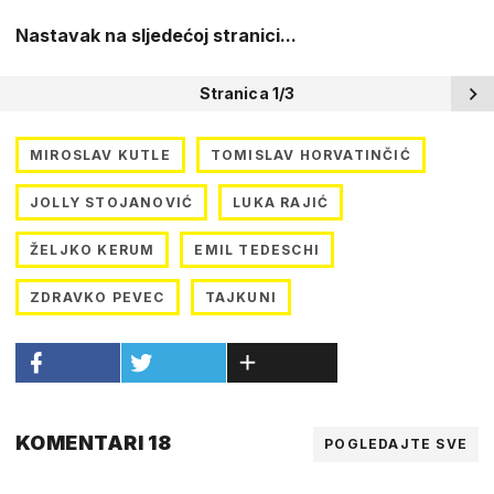
Nastavak na sljedećoj stranici...
Stranica 1/3
MIROSLAV KUTLE
TOMISLAV HORVATINČIĆ
JOLLY STOJANOVIĆ
LUKA RAJIĆ
ŽELJKO KERUM
EMIL TEDESCHI
ZDRAVKO PEVEC
TAJKUNI
KOMENTARI 18
POGLEDAJTE SVE