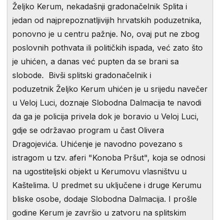
Željko Kerum, nekadašnji gradonačelnik Splita i
jedan od najprepoznatljivijih hrvatskih poduzetnika,
ponovno je u centru pažnje. No, ovaj put ne zbog
poslovnih pothvata ili političkih ispada, već zato što
je uhićen, a danas već pupten da se brani sa
slobode. Bivši splitski gradonačelnik i
poduzetnik Željko Kerum uhićen je u srijedu navečer
u Veloj Luci, doznaje Slobodna Dalmacija te navodi
da ga je policija privela dok je boravio u Veloj Luci,
gdje se održavao program u čast Olivera
Dragojevića. Uhićenje je navodno povezano s
istragom u tzv. aferi "Konoba Pršut", koja se odnosi
na ugostiteljski objekt u Kerumovu vlasništvu u
Kaštelima. U predmet su uključene i druge Kerumu
bliske osobe, dodaje Slobodna Dalmacija. I prošle
godine Kerum je završio u zatvoru na splitskim