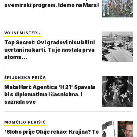
svemirski program. Idemo na Mars!
VOJNI MISTERIJ
Top Secret: Ovi gradovi nisu bili ni
ucrtani na karti. Tu je nastala prva
atoms…
ŠPIJUNSKA PRIČA
Mata Hari: Agentica 'H 21' Spavala
bi s diplomatima i časnicima. I
saznala sve
MOMČILO PERIŠIĆ
'Slobo prije Oluje rekao: Krajina? To