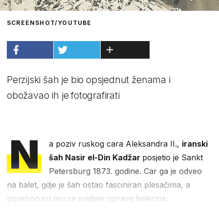
SCREENSHOT/YOUTUBE
Perzijski šah je bio opsjednut ženama i
obožavao ih je fotografirati
N
a poziv ruskog cara Aleksandra II.,
iranski
šah Nasir el-Din Kadžar
posjetio je Sankt
Petersburg 1873. godine. Car ga je odveo
na balet, gdje je šah ostao fasciniran plesačima, a
posebno su mu se svidjele oprave balerina.