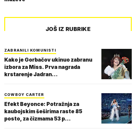
JOŠ IZ RUBRIKE
ZABRANILI KOMUNISTI
Kako je Gorbačov ukinuo zabranu
izbora za Miss. Prva nagrada
krstarenje Jadran…
COWBOY CARTER
Efekt Beyonce: Potražnja za
kaubojskim šeširima raste 85
posto, za čizmama 53 p…