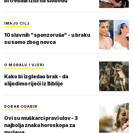
bi trebala izići na slobodu
IMAJU CILJ
10 slavnih "sponzoruša" - u braku
su samo zbog novca
O MORALU I VJERI
Kako bi izgledao brak - da
slijedimo riječi iz Biblije
DOBAR ODABIR
Ovi su muškarci pravi ulov - 3
najbolja znaka horoskopa za
muževe