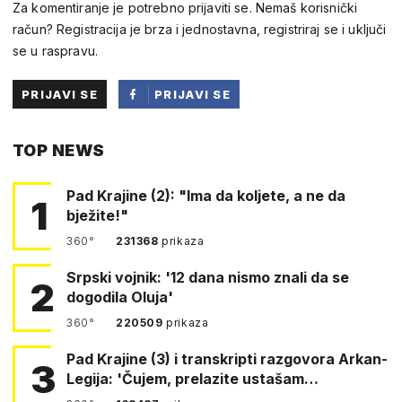
Za komentiranje je potrebno prijaviti se. Nemaš korisnički
račun? Registracija je brza i jednostavna, registriraj se i uključi
se u raspravu.
PRIJAVI SE
PRIJAVI SE
PUTEM
TOP NEWS
FACEBOOKA
Pad Krajine (2): "Ima da koljete, a ne da
1
bježite!"
360°
231368
prikaza
Srpski vojnik: '12 dana nismo znali da se
2
dogodila Oluja'
360°
220509
prikaza
Pad Krajine (3) i transkripti razgovora Arkan-
3
Legija: 'Čujem, prelazite ustašam…