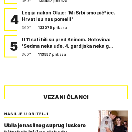
360°
138487
prikaza
Legija nakon Oluje: 'Mi Srbi smo pič*ice.
4
Hrvati su nas pomeli!'
360°
133075
prikaza
U 11 sati bili su pred Kninom. Gotovina:
5
'Sedma neka uđe, 4. gardijska neka g…
360°
113557
prikaza
VEZANI ČLANCI
NASILJE U OBITELJI
Ubila je nasilnog suprug i uskoro