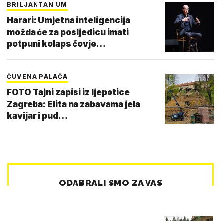
BRILJANTAN UM
Harari: Umjetna inteligencija
možda će za posljedicu imati
potpuni kolaps čovje…
ČUVENA PALAČA
FOTO Tajni zapisi iz ljepotice
Zagreba: Elita na zabavama jela
kavijar i pud…