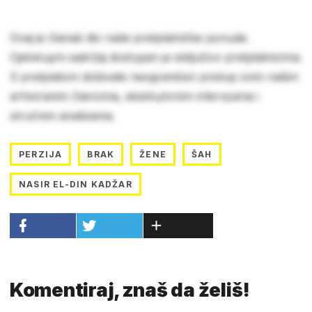
Ovaj je članak dio naše pretplatničke ponude.
Cjelokupni sadržaj dostupan je isključivo pretplatnicima.
S pretplatom dobivate neograničen pristup svim našim
arhiviranim člancima, ekskluzivnim intervjuima i
stručnim analizama.
PERZIJA
BRAK
ŽENE
ŠAH
NASIR EL-DIN KADŽAR
Komentiraj, znaš da želiš!