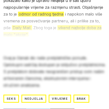
pokazalo kako je upravo nedjelja u 9 sati ujutro
najpopularnije vrijeme za razmjenu strasti. Objašnjenje
za to je
odmor od radnog tjedna
i napokon malo više
vremena za posvećivanje partneru, ali i prilike za to,
piše
Daily Mail.
Zbog toga je
vikend najbolje doba za
malo "akcije"
.
Ovaj je članak dio naše pretplatničke ponude.
Cjelokupni sadržaj dostupan je isključivo pretplatnicima.
S pretplatom dobivate neograničen pristup svim našim
arhiviranim člancima, ekskluzivnim intervjuima i
stručnim analizama.
SEKS
NEDJELJA
VRIJEME
BRAK