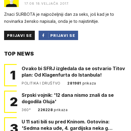
17:08 18.VELJAČA 2017.
Znaci SURBOTA je najpoželjniji dan za seks, još kad je to
novinarka žensko napisala, onda je to najistinitije.
PRIJAVI SE
PRIJAVI SE
PUTEM
TOP NEWS
FACEBOOKA
Ovako bi SFRJ izgledala da se ostvario Titov
1
plan: Od Klagenfurta do Istanbula!
POLITIKA I DRUŠTVO
281981
prikaza
Srpski vojnik: '12 dana nismo znali da se
2
dogodila Oluja'
360°
226228
prikaza
U 11 sati bili su pred Kninom. Gotovina:
3
'Sedma neka uđe, 4. gardijska neka g…