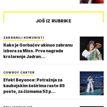
JOŠ IZ RUBRIKE
ZABRANILI KOMUNISTI
Kako je Gorbačov ukinuo zabranu
izbora za Miss. Prva nagrada
krstarenje Jadran…
COWBOY CARTER
Efekt Beyonce: Potražnja za
kaubojskim šeširima raste 85
posto, za čizmama 53 p…