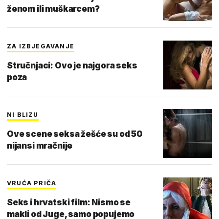
ženom ili muškarcem?
ZA IZBJEGAVANJE
Stručnjaci: Ovo je najgora seks
poza
NI BLIZU
Ove scene seksa žešće su od 50
nijansi mračnije
VRUĆA PRIČA
Seks i hrvatski film: Nismo se
makli od Juge, samo popujemo