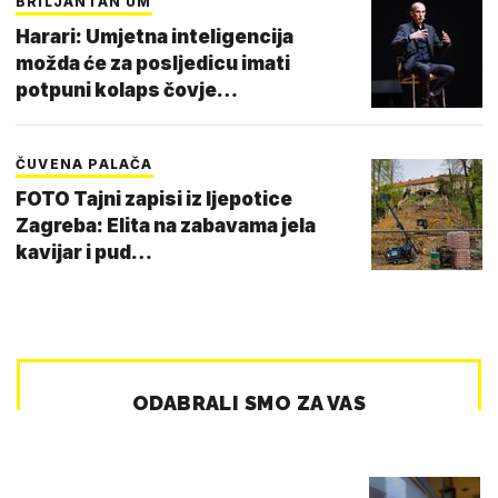
BRILJANTAN UM
Harari: Umjetna inteligencija
možda će za posljedicu imati
potpuni kolaps čovje…
ČUVENA PALAČA
FOTO Tajni zapisi iz ljepotice
Zagreba: Elita na zabavama jela
kavijar i pud…