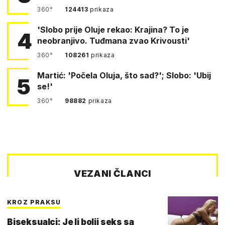
360°
124413
prikaza
'Slobo prije Oluje rekao: Krajina? To je
4
neobranjivo. Tuđmana zvao Krivousti'
360°
108261
prikaza
Martić: 'Počela Oluja, što sad?'; Slobo: 'Ubij
5
se!'
360°
98882
prikaza
VEZANI ČLANCI
KROZ PRAKSU
Biseksualci: Je li bolji seks sa