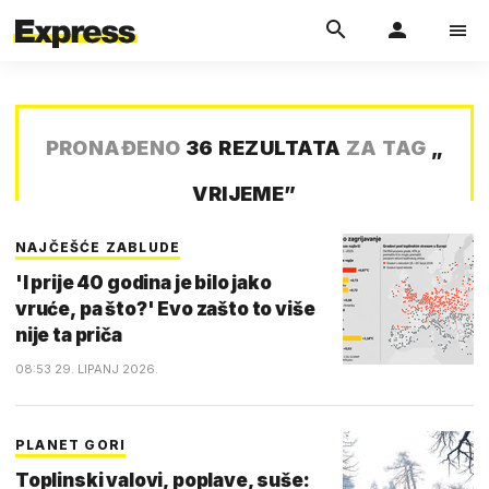
PRONAĐENO
36 REZULTATA
ZA TAG
„
VRIJEME
”
NAJČEŠĆE ZABLUDE
'I prije 40 godina je bilo jako
vruće, pa što?' Evo zašto to više
nije ta priča
08:53 29. LIPANJ 2026.
PLANET GORI
Toplinski valovi, poplave, suše: