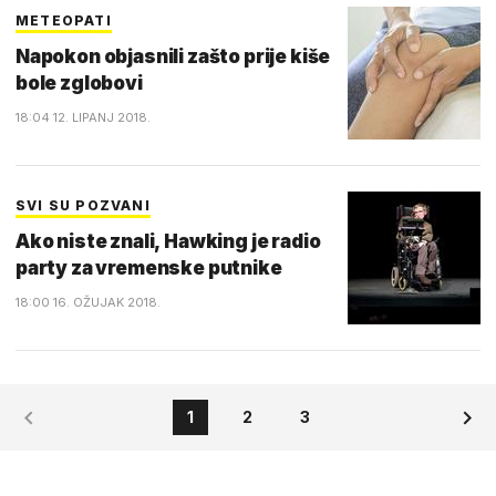
METEOPATI
Napokon objasnili zašto prije kiše
bole zglobovi
18:04 12. LIPANJ 2018.
SVI SU POZVANI
Ako niste znali, Hawking je radio
party za vremenske putnike
18:00 16. OŽUJAK 2018.
1
2
3