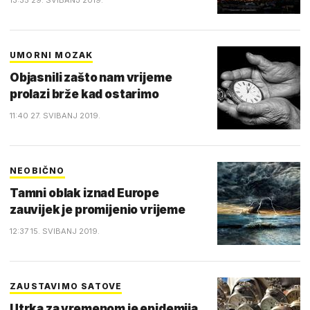
13:35 29. SVIBANJ 2019.
UMORNI MOZAK
Objasnili zašto nam vrijeme
prolazi brže kad ostarimo
11:40 27. SVIBANJ 2019.
NEOBIČNO
Tamni oblak iznad Europe
zauvijek je promijenio vrijeme
12:37 15. SVIBANJ 2019.
ZAUSTAVIMO SATOVE
Utrka za vremenom je epidemija