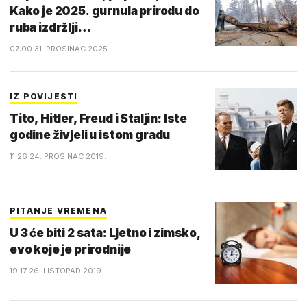
Kako je 2025. gurnula prirodu do
ruba izdržlji…
07:00 31. PROSINAC 2025.
IZ POVIJESTI
Tito, Hitler, Freud i Staljin: Iste
godine živjeli u istom gradu
11:26 24. PROSINAC 2019.
PITANJE VREMENA
U 3 će biti 2 sata: Ljetno i zimsko,
evo koje je prirodnije
19:17 26. LISTOPAD 2019.