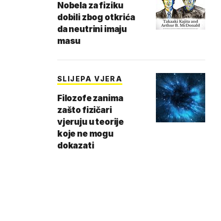
Nobela za fiziku
dobili zbog otkrića
da neutrini imaju
masu
SLIJEPA VJERA
Filozofe zanima
zašto fizičari
vjeruju u teorije
koje ne mogu
dokazati