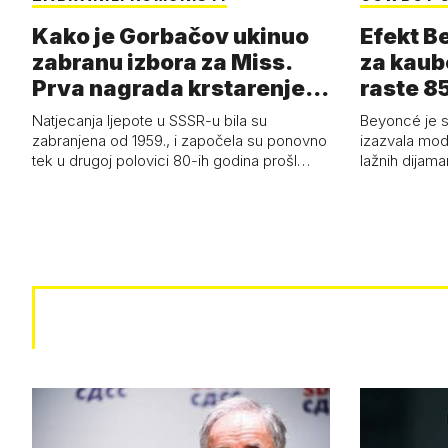
Kako je Gorbačov ukinuo
Efekt B
zabranu izbora za Miss.
za kaub
Prva nagrada krstarenje
raste 85
Jadran…
čizmam
Natjecanja ljepote u SSSR-u bila su
Beyoncé je 
zabranjena od 1959., i započela su ponovno
izazvala mod
tek u drugoj polovici 80-ih godina prošl…
lažnih dijam