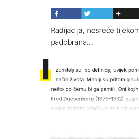
Radijacija, nesreće tijeko
padobrana...
I
zumitelji su, po definiciji, uvijek po
način života. Mnogi su pritom ginuli
nešto po čemu bi ga pamtili. Oni kojih
Fred Duesenberg
(1876–1932) poginu
svojim bratom, vraćajući se kroz plan