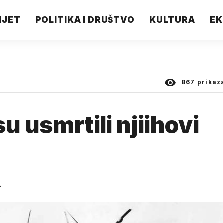
IJET
POLITIKA I DRUŠTVO
KULTURA
EK
867
prikaz
su usmrtili njiihovi
.