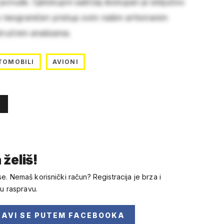
 ponude. Cjelokupni sadržaj dostupan je isključivo
e neograničen pristup svim našim arhiviranim
stručnim analizama.
TOMOBILI
AVIONI
 želiš!
se. Nemaš korisnički račun? Registracija je brza i
 u raspravu.
JAVI SE
PUTEM FACEBOOKA