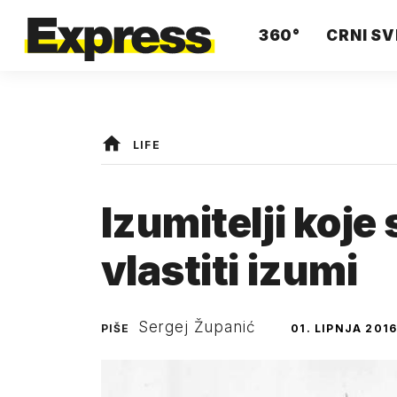
360°
CRNI SV
LIFE
Izumitelji koje 
vlastiti izumi
Sergej Županić
PIŠE
01. LIPNJA 2016