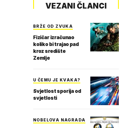
VEZANI ČLANCI
BRŽE OD ZVUKA
Fizičar izračunao
koliko bi trajao pad
kroz središte
Zemlje
U ČEMU JE KVAKA?
Svjetlost sporija od
svjetlosti
NOBELOVA NAGRADA