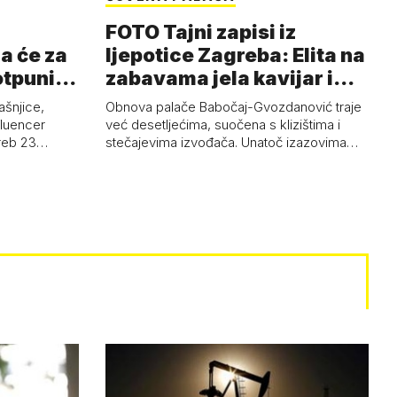
FOTO Tajni zapisi iz
a će za
ljepotice Zagreba: Elita na
otpuni
zabavama jela kavijar i
pud…
ašnjice,
Obnova palače Babočaj-Gvozdanović traje
nfluencer
već desetljećima, suočena s klizištima i
greb 23…
stečajevima izvođača. Unatoč izazovima…