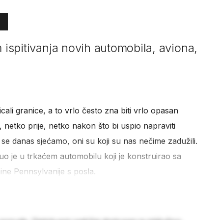
m ispitivanja novih automobila, aviona,
micali granice, a to vrlo često zna biti vrlo opasan
, netko prije, netko nakon što bi uspio napraviti
 se danas sjećamo, oni su koji su nas nečime zadužili.
o je u trkaćem automobilu koji je konstruirao sa
ine Pennsylvanije s posla.