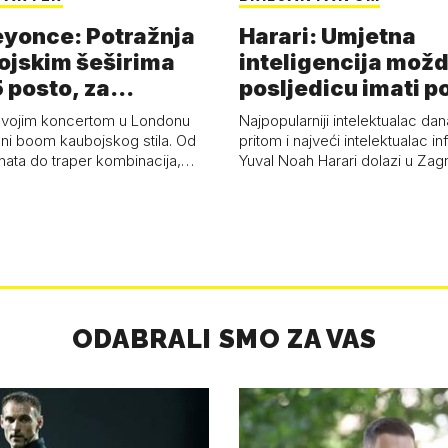
eyonce: Potražnja
Harari: Umjetna
ojskim šeširima
inteligencija možd
 posto, za
posljedicu imati p
a 53 p…
kolaps čovje…
svojim koncertom u Londonu
Najpopularniji intelektualac dan
ni boom kaubojskog stila. Od
pritom i najveći intelektualac i
anata do traper kombinacija,…
Yuval Noah Harari dolazi u Za