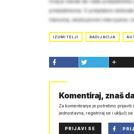
Ovaj je članak dio naše pretplatničke
pretplatnicima. S pretplatom dobivat
člancima, ekskluzivnim intervjuima i 
IZUMITELJI
RADIJACIJA
AU
Komentiraj, znaš da
Za komentiranje je potrebno prijaviti 
jednostavna, registriraj se i uključi se
PRIJAVI SE
PRI