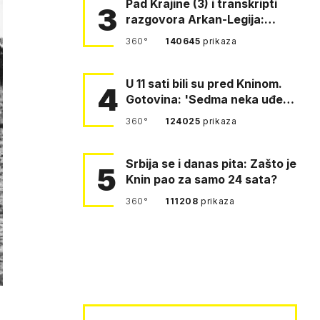
Pad Krajine (3) i transkripti
3
razgovora Arkan-Legija:
'Čujem, prelazite ustašam…
360°
140645
prikaza
U 11 sati bili su pred Kninom.
4
Gotovina: 'Sedma neka uđe,
4. gardijska neka g…
360°
124025
prikaza
Srbija se i danas pita: Zašto je
5
Knin pao za samo 24 sata?
360°
111208
prikaza