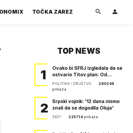
ONOMIX
TOČKA ZAREZ
TOP NEWS
a
Ovako bi SFRJ izgledala da se
1
ostvario Titov plan: Od
Klagenfurta do Istanbula!
POLITIKA I DRUŠTVO
280248
prikaza
Srpski vojnik: '12 dana nismo
2
znali da se dogodila Oluja'
360°
225714
prikaza