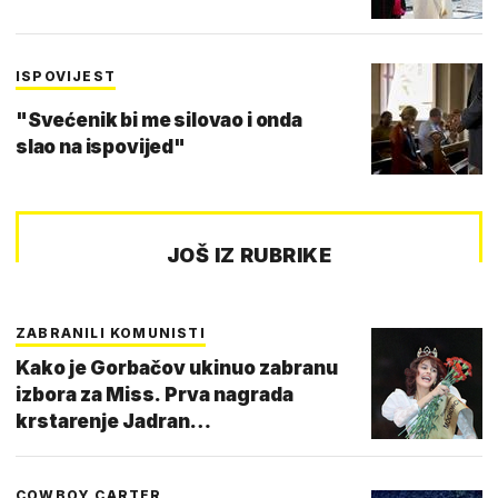
ISPOVIJEST
"Svećenik bi me silovao i onda
slao na ispovijed"
JOŠ IZ RUBRIKE
ZABRANILI KOMUNISTI
Kako je Gorbačov ukinuo zabranu
izbora za Miss. Prva nagrada
krstarenje Jadran…
COWBOY CARTER