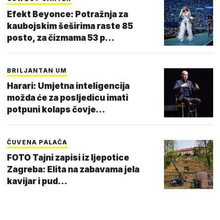
Efekt Beyonce: Potražnja za
kaubojskim šeširima raste 85
posto, za čizmama 53 p…
BRILJANTAN UM
Harari: Umjetna inteligencija
možda će za posljedicu imati
potpuni kolaps čovje…
ČUVENA PALAČA
FOTO Tajni zapisi iz ljepotice
Zagreba: Elita na zabavama jela
kavijar i pud…