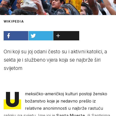
WIKIPEDIA
Oni koji su joj odani često su i aktivni katolici, a
sekta je i službeno vjera koja se najbrže širi
svijetom
U
meksičko-američkoj kulturi postoji žensko
božanstvo koje je nedavno prešlo iz
relativne anonimnosti u najbrže rastuću
religiju na svijetu. Ime joj je
Santa Muerte
, ili Santisima