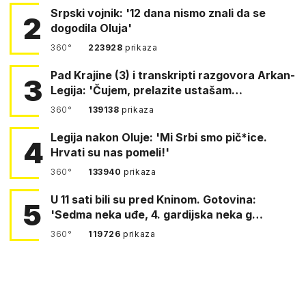
Srpski vojnik: '12 dana nismo znali da se
2
dogodila Oluja'
360°
223928
prikaza
Pad Krajine (3) i transkripti razgovora Arkan-
3
Legija: 'Čujem, prelazite ustašam…
360°
139138
prikaza
Legija nakon Oluje: 'Mi Srbi smo pič*ice.
4
Hrvati su nas pomeli!'
360°
133940
prikaza
U 11 sati bili su pred Kninom. Gotovina:
5
'Sedma neka uđe, 4. gardijska neka g…
360°
119726
prikaza