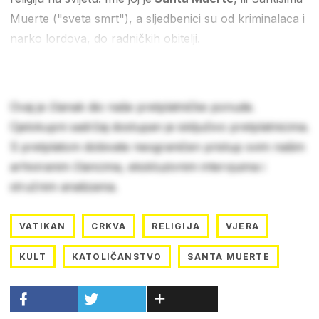
Muerte ("sveta smrt"), a sljedbenici su od kriminalaca i
narko lordova, do radničkih obitelji.
Ovaj je članak dio naše pretplatničke ponude.
Cjelokupni sadržaj dostupan je isključivo pretplatnicima.
S pretplatom dobivate neograničen pristup svim našim
arhiviranim člancima, ekskluzivnim intervjuima i
stručnim analizama.
VATIKAN
CRKVA
RELIGIJA
VJERA
KULT
KATOLIČANSTVO
SANTA MUERTE