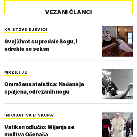
VEZANI ČLANCI
KRISTOVE DJEVICE
Svoj život su predale Bogu, i
odrekle se seksa
MRZILI JE
Omražena ateistica: Nađena je
spaljena, odrezanih nogu
INICIJATIVA BISKUPA
Vatikan odlučio: Mijenja se
molitva Očenaša