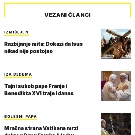
VEZANI ČLANCI
IZMIŠLJEN
Razbijanje mita: Dokazi da Isus
nikad nije postojao
IZA BEDEMA
Tajni sukob pape Franje i
Benedikta XVI traje i danas
BOLESNI PAPA
Mračna strana Vatikana mrzi