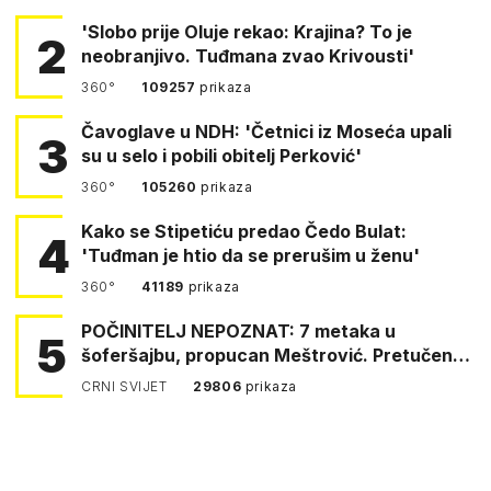
'Slobo prije Oluje rekao: Krajina? To je
2
neobranjivo. Tuđmana zvao Krivousti'
360°
109257
prikaza
Čavoglave u NDH: 'Četnici iz Moseća upali
3
su u selo i pobili obitelj Perković'
360°
105260
prikaza
Kako se Stipetiću predao Čedo Bulat:
4
'Tuđman je htio da se prerušim u ženu'
360°
41189
prikaza
POČINITELJ NEPOZNAT: 7 metaka u
5
šoferšajbu, propucan Meštrović. Pretučen
Pejin
CRNI SVIJET
29806
prikaza