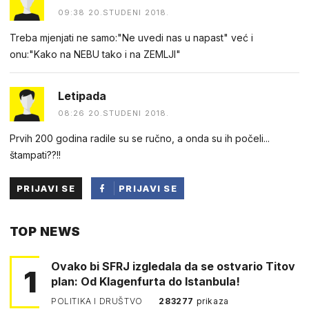
09:38 20.STUDENI 2018.
Treba mjenjati ne samo:"Ne uvedi nas u napast" već i
onu:"Kako na NEBU tako i na ZEMLJI"
Letipada
08:26 20.STUDENI 2018.
Prvih 200 godina radile su se ručno, a onda su ih počeli...
štampati??!!
PRIJAVI SE
PRIJAVI SE
PUTEM
TOP NEWS
FACEBOOKA
Ovako bi SFRJ izgledala da se ostvario Titov
1
plan: Od Klagenfurta do Istanbula!
POLITIKA I DRUŠTVO
283277
prikaza