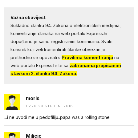
Važna obavijest
Sukladno članku 94. Zakona o elektroničkim medijima,
komentiranje članaka na web portalu Express.hr
dopušteno je samo registriranim korisnicima. Svaki
korisnik koji želi komentirati članke obvezan je
prethodno se upoznati s
Pravilima komentiranja
na
web portalu Express.hr te sa
zabranama propisanim
stavkom 2. članka 94. Zakona.
moris
18:20 20.STUDENI 2018.
...i ne uvodi me u pedofiliju..papa was a rolling stone
Milicic