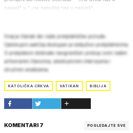
napast" u "...ne napuštaj nas u napasti".
Ovaj je članak dio naše pretplatničke ponude.
Cjelokupni sadržaj dostupan je isključivo pretplatnicima.
S pretplatom dobivate neograničen pristup svim našim
arhiviranim člancima, ekskluzivnim intervjuima i
stručnim analizama.
KATOLIČKA CRKVA
VATIKAN
BIBLIJA
KOMENTARI 7
POGLEDAJTE SVE