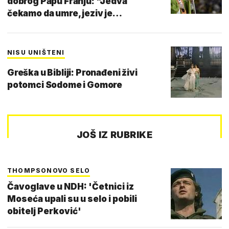
dobrog Papu Franju: "Jedva
čekamo da umre, jeziv je…
NISU UNIŠTENI
Greška u Bibliji: Pronađeni živi
potomci Sodome i Gomore
JOŠ IZ RUBRIKE
THOMPSONOVO SELO
Čavoglave u NDH: 'Četnici iz
Moseća upali su u selo i pobili
obitelj Perković'