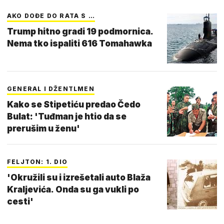
AKO DOĐE DO RATA S …
Trump hitno gradi 19 podmornica.
Nema tko ispaliti 616 Tomahawka
GENERAL I DŽENTLMEN
Kako se Stipetiću predao Čedo
Bulat: 'Tuđman je htio da se
prerušim u ženu'
FELJTON: 1. DIO
'Okružili su i izrešetali auto Blaža
Kraljevića. Onda su ga vukli po
cesti'