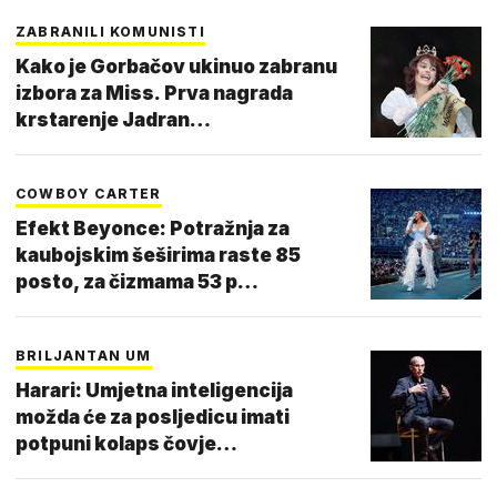
ZABRANILI KOMUNISTI
Kako je Gorbačov ukinuo zabranu
izbora za Miss. Prva nagrada
krstarenje Jadran…
COWBOY CARTER
Efekt Beyonce: Potražnja za
kaubojskim šeširima raste 85
posto, za čizmama 53 p…
BRILJANTAN UM
Harari: Umjetna inteligencija
možda će za posljedicu imati
potpuni kolaps čovje…