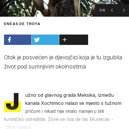
1/6
ENEAS DE TROYA
Otok je posvećen je djevojčici koja je tu izgubila
život pod sumnjivim okolnostima
J
užno od glavnog grada Meksika, između
kanala Xochimico nalazi se mjesto s tužnom
pričom i nikad nije imalo namjeru biti
turističko odredište. Zove se Isla de las Munecas -
Otok lutaka.