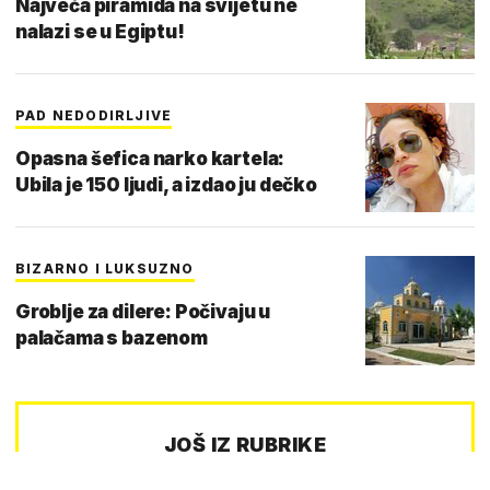
Najveća piramida na svijetu ne
nalazi se u Egiptu!
PAD NEDODIRLJIVE
Opasna šefica narko kartela:
Ubila je 150 ljudi, a izdao ju dečko
BIZARNO I LUKSUZNO
Groblje za dilere: Počivaju u
palačama s bazenom
JOŠ IZ RUBRIKE