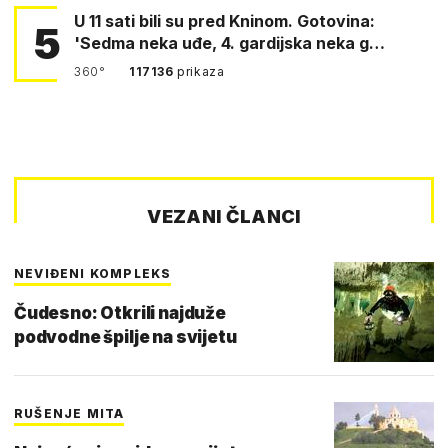
U 11 sati bili su pred Kninom. Gotovina:
5
'Sedma neka uđe, 4. gardijska neka g…
360°
117136
prikaza
VEZANI ČLANCI
NEVIĐENI KOMPLEKS
Čudesno: Otkrili najduže
podvodne špilje na svijetu
RUŠENJE MITA