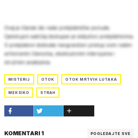
Ovaj je članak dio naše pretplatničke ponude.
Cjelokupni sadržaj dostupan je isključivo pretplatnicima.
S pretplatom dobivate neograničen pristup svim našim
arhiviranim člancima, ekskluzivnim intervjuima i
stručnim analizama.
MISTERIJ
OTOK
OTOK MRTVIH LUTAKA
MEKSIKO
STRAH
KOMENTARI 1
POGLEDAJTE SVE