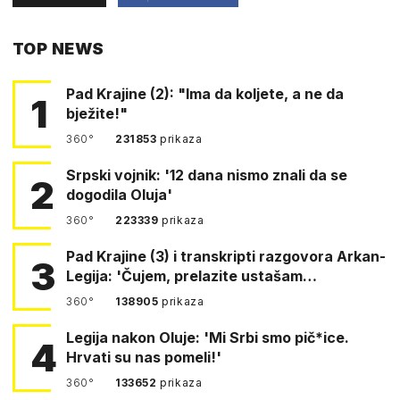
PUTEM
TOP NEWS
FACEBOOKA
Pad Krajine (2): "Ima da koljete, a ne da
1
bježite!"
360°
231853
prikaza
Srpski vojnik: '12 dana nismo znali da se
2
dogodila Oluja'
360°
223339
prikaza
Pad Krajine (3) i transkripti razgovora Arkan-
3
Legija: 'Čujem, prelazite ustašam…
360°
138905
prikaza
Legija nakon Oluje: 'Mi Srbi smo pič*ice.
4
Hrvati su nas pomeli!'
360°
133652
prikaza