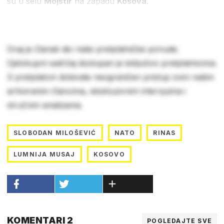
su u selu
Mojstir
na zapadu
Kosova
.
Ovaj je članak dio naše pretplatničke ponude.
Cjelokupni sadržaj dostupan je isključivo pretplatnicima.
S pretplatom dobivate neograničen pristup svim našim
arhiviranim člancima, ekskluzivnim intervjuima i
stručnim analizama.
SLOBODAN MILOŠEVIĆ
NATO
RINAS
LUMNIJA MUSAJ
KOSOVO
KOMENTARI 2
POGLEDAJTE SVE