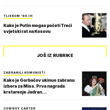
TIJEKOM '90.IH
Kako je Putin mogao početi Treći
svjetski rat na Kosovu
JOŠ IZ RUBRIKE
ZABRANILI KOMUNISTI
Kako je Gorbačov ukinuo zabranu
izbora za Miss. Prva nagrada
krstarenje Jadran…
COWBOY CARTER