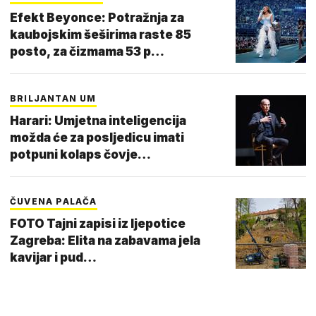
Efekt Beyonce: Potražnja za
kaubojskim šeširima raste 85
posto, za čizmama 53 p…
BRILJANTAN UM
Harari: Umjetna inteligencija
možda će za posljedicu imati
potpuni kolaps čovje…
ČUVENA PALAČA
FOTO Tajni zapisi iz ljepotice
Zagreba: Elita na zabavama jela
kavijar i pud…