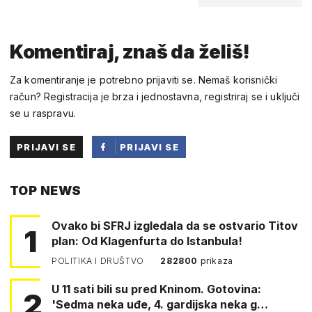
Komentiraj, znaš da želiš!
Za komentiranje je potrebno prijaviti se. Nemaš korisnički
račun? Registracija je brza i jednostavna, registriraj se i uključi
se u raspravu.
PRIJAVI SE
PRIJAVI SE
PUTEM
TOP NEWS
FACEBOOKA
Ovako bi SFRJ izgledala da se ostvario Titov
1
plan: Od Klagenfurta do Istanbula!
POLITIKA I DRUŠTVO
282800
prikaza
U 11 sati bili su pred Kninom. Gotovina:
2
'Sedma neka uđe, 4. gardijska neka g…