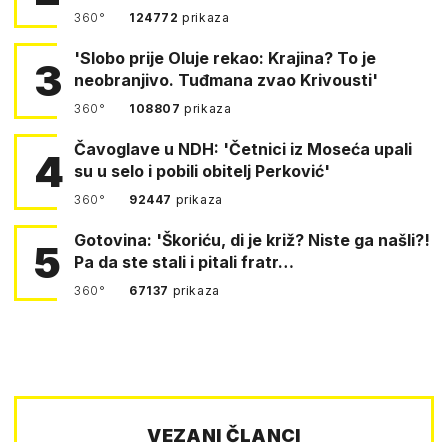
360°
124772
prikaza
'Slobo prije Oluje rekao: Krajina? To je
3
neobranjivo. Tuđmana zvao Krivousti'
360°
108807
prikaza
Čavoglave u NDH: 'Četnici iz Moseća upali
4
su u selo i pobili obitelj Perković'
360°
92447
prikaza
Gotovina: 'Škoriću, di je križ? Niste ga našli?!
5
Pa da ste stali i pitali fratr…
360°
67137
prikaza
VEZANI ČLANCI