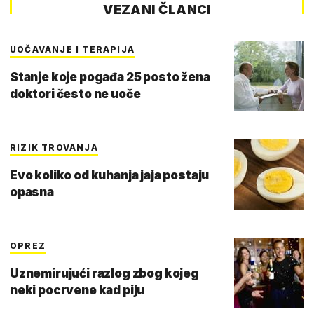
VEZANI ČLANCI
UOČAVANJE I TERAPIJA
Stanje koje pogađa 25 posto žena
doktori često ne uoče
RIZIK TROVANJA
Evo koliko od kuhanja jaja postaju
opasna
OPREZ
Uznemirujući razlog zbog kojeg
neki pocrvene kad piju