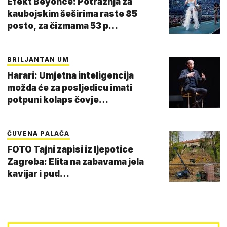
Efekt Beyonce: Potražnja za
kaubojskim šeširima raste 85
posto, za čizmama 53 p…
BRILJANTAN UM
Harari: Umjetna inteligencija
možda će za posljedicu imati
potpuni kolaps čovje…
ČUVENA PALAČA
FOTO Tajni zapisi iz ljepotice
Zagreba: Elita na zabavama jela
kavijar i pud…