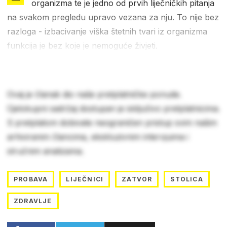
organizma te je jedno od prvih liječničkih pitanja
na svakom pregledu upravo vezana za nju. To nije bez
razloga - izbacivanje viška štetnih tvari iz organizma
funkcija je bez koje je nemoguće živjeti.
Ovaj je članak dio naše pretplatničke ponude.
Cjelokupni sadržaj dostupan je isključivo pretplatnicima.
S pretplatom dobivate neograničen pristup svim našim
arhiviranim člancima, ekskluzivnim intervjuima i
stručnim analizama.
PROBAVA
LIJEČNICI
ZATVOR
STOLICA
ZDRAVLJE