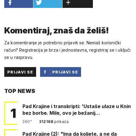
Komentiraj, znaš da želiš!
Za komentiranje je potrebno prijaviti se. Nemaš korisnički
račun? Registracija je brza i jednostavna, registriraj se i uključi
se u raspravu.
PRIJAVI SE
PRIJAVI SE
PUTEM
TOP NEWS
FACEBOOKA
Pad Krajine i transkripti: 'Ustaše ulaze u Knin
1
bez borbe. Mile, ovo je bežanij…
360°
312168
prikaza
Pad Krajine (2): "Ima da koljete, a ne da