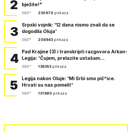
2
bježite!"
360°
230670
prikaza
Srpski vojnik: '12 dana nismo znali da se
3
dogodila Oluja'
360°
208943
prikaza
Pad Krajine (3) i transkripti razgovora Arkan-
4
Legija: 'Čujem, prelazite ustašam…
360°
136353
prikaza
Legija nakon Oluje: 'Mi Srbi smo pič*ice.
5
Hrvati su nas pomeli!'
360°
131980
prikaza