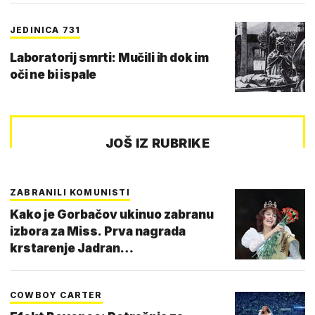
JEDINICA 731
Laboratorij smrti: Mučili ih dok im
oči ne bi ispale
JOŠ IZ RUBRIKE
ZABRANILI KOMUNISTI
Kako je Gorbačov ukinuo zabranu
izbora za Miss. Prva nagrada
krstarenje Jadran…
COWBOY CARTER