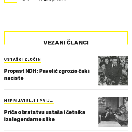
VEZANI ČLANCI
USTAŠKI ZLOČIN
Propast NDH: Pavelić zgrozio čak i
naciste
NEPRIJATELJI I PRIJ…
Priča o bratstvu ustaša i četnika
iza legendarne slike