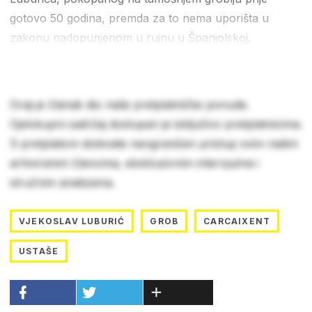
gotovo 50 godina, premda za to nema uporišta u
zakonu nadopunjenom u rujnu u Španjolskoj.
Ovaj je članak dio naše pretplatničke ponude.
Cjelokupni sadržaj dostupan je isključivo pretplatnicima.
S pretplatom dobivate neograničen pristup svim našim
arhiviranim člancima, ekskluzivnim intervjuima i
stručnim analizama.
VJEKOSLAV LUBURIĆ
GROB
CARCAIXENT
USTAŠE