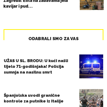
Zagreba: Elita na zabavama jela
kavijar i pud…