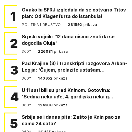
Ovako bi SFRJ izgledala da se ostvario Titov
1
plan: Od Klagenfurta do Istanbula!
POLITIKA I DRUŠTVO
281592
prikaza
Srpski vojnik: '12 dana nismo znali da se
2
dogodila Oluja'
360°
226081
prikaza
Pad Krajine (3) i transkripti razgovora Arkan-
3
Legija: 'Čujem, prelazite ustašam…
360°
140952
prikaza
U 11 sati bili su pred Kninom. Gotovina:
4
'Sedma neka uđe, 4. gardijska neka g…
360°
124308
prikaza
Srbija se i danas pita: Zašto je Knin pao za
5
samo 24 sata?
360°
111435
prikaza