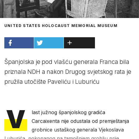
UNITED STATES HOLOCAUST MEMORIAL MUSEUM
Španjolska je pod vlašću generala Franca bila
priznala NDH a nakon Drugog svjetskog rata je
pružila utočište Paveliću i Luburiću
V
last južnog španjolskog gradića
Carcaixenta nije odustala od premještanja
grobnice ustaškog generala Vjekoslava
Luburića, pokopanog na tamošnjem groblju prije