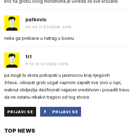
križ na grobu ovog monstruma je uvreda za sve kršćane.
patkovic
08:40 11.STUDENI 2018.
neka ga prebace u natrag u bosnu
trt
11:12 10.STUDENI 2018.
pa mogli bi skota pokopati u jasenovcu kraj njegovih
žrtava....iskopat grob uzgat vapnom zapalit sve zivo u rupi,
maknut obiljezlja dezfncirati najjacim sredstvom i posaditi travu
da ne ostanu nikakvi tragovi od tog stvora
PRIJAVI SE
PRIJAVI SE
PUTEM
TOP NEWS
FACEBOOKA