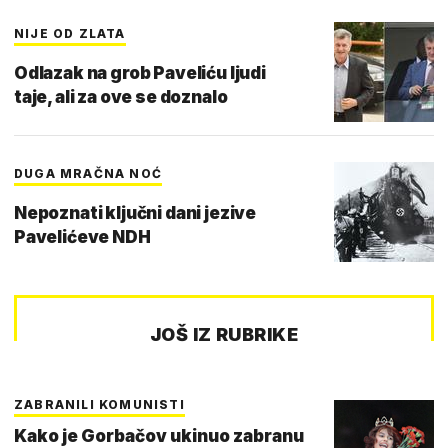
NIJE OD ZLATA
Odlazak na grob Paveliću ljudi
taje, ali za ove se doznalo
DUGA MRAČNA NOĆ
Nepoznati ključni dani jezive
Pavelićeve NDH
JOŠ IZ RUBRIKE
ZABRANILI KOMUNISTI
Kako je Gorbačov ukinuo zabranu