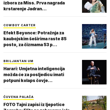
izbora za Miss. Prva nagrada
krstarenje Jadran…
COWBOY CARTER
Efekt Beyonce: Potražnja za
kaubojskim šeširima raste 85
posto, za čizmama 53 p…
BRILJANTAN UM
Harari: Umjetna inteligencija
možda će za posljedicu imati
potpuni kolaps čovje…
ČUVENA PALAČA
FOTO Tajni zapisi iz ljepotice