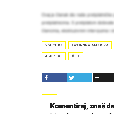
Ovaj je članak dio naše pretplatničke
pretplatnicima. S pretplatom dobivat
člancima, ekskluzivnim intervjuima i 
YOUTUBE
LATINSKA AMERIKA
ABORTUS
ČILE
Komentiraj, znaš da