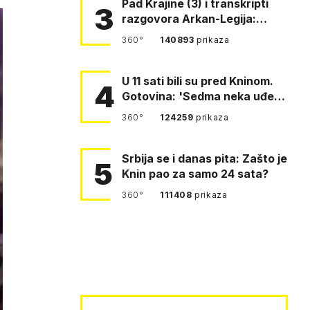
Pad Krajine (3) i transkripti
3
razgovora Arkan-Legija:
'Čujem, prelazite ustašam…
360°
140893
prikaza
U 11 sati bili su pred Kninom.
4
Gotovina: 'Sedma neka uđe,
4. gardijska neka g…
360°
124259
prikaza
Srbija se i danas pita: Zašto je
5
Knin pao za samo 24 sata?
360°
111408
prikaza