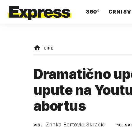
360°
CRNI SV
LIFE
Dramatično up
upute na Youtu
abortus
Zrinka Bertović Skračić
PIŠE
10. SV