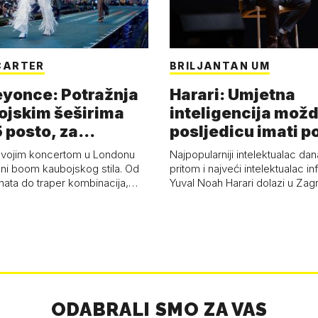
CARTER
BRILJANTAN UM
eyonce: Potražnja
Harari: Umjetna
ojskim šeširima
inteligencija možd
 posto, za
posljedicu imati p
a 53 p…
kolaps čovje…
svojim koncertom u Londonu
Najpopularniji intelektualac dan
ni boom kaubojskog stila. Od
pritom i najveći intelektualac i
anata do traper kombinacija,…
Yuval Noah Harari dolazi u Za