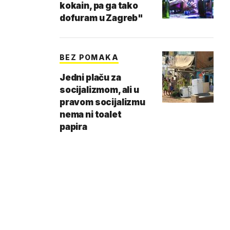
kokain, pa ga tako
dofuram u Zagreb"
BEZ POMAKA
Jedni plaču za
socijalizmom, ali u
pravom socijalizmu
nema ni toalet
papira