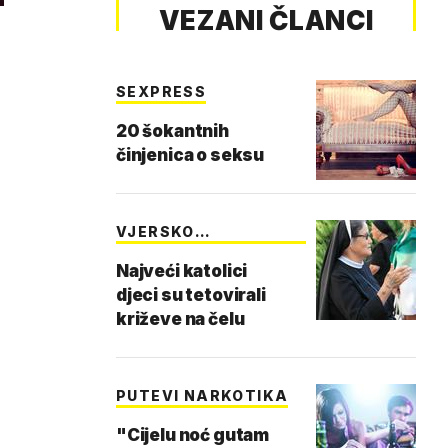
VEZANI ČLANCI
SEXPRESS
20 šokantnih
činjenica o seksu
VJERSKO
TETOVIRANJE
Najveći katolici
djeci su tetovirali
križeve na čelu
PUTEVI NARKOTIKA
"Cijelu noć gutam