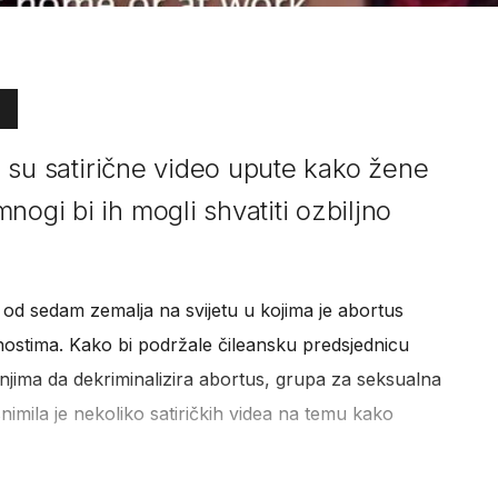
li su satirične video upute kako žene
nogi bi ih mogli shvatiti ozbiljno
t od sedam zemalja na svijetu u kojima je abortus
nostima. Kako bi podržale čileansku predsjednicu
njima da dekriminalizira abortus, grupa za seksualna
snimila je nekoliko satiričkih videa na temu kako