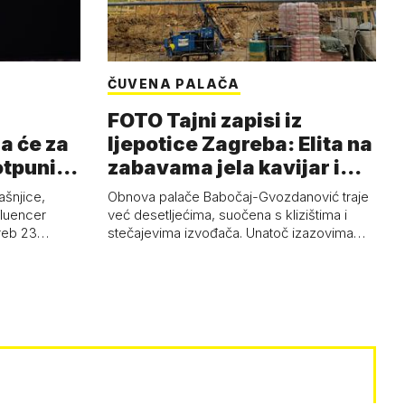
ČUVENA PALAČA
FOTO Tajni zapisi iz
a će za
ljepotice Zagreba: Elita na
otpuni
zabavama jela kavijar i
pud…
ašnjice,
Obnova palače Babočaj-Gvozdanović traje
nfluencer
već desetljećima, suočena s klizištima i
greb 23…
stečajevima izvođača. Unatoč izazovima…