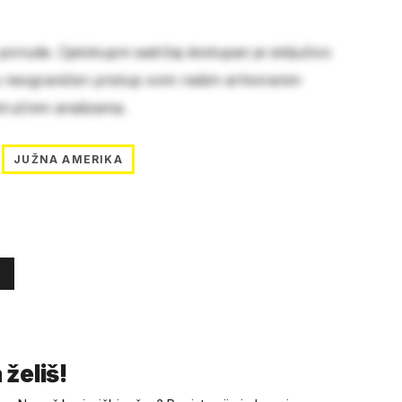
 ponude. Cjelokupni sadržaj dostupan je isključivo
e neograničen pristup svim našim arhiviranim
stručnim analizama.
JUŽNA AMERIKA
 želiš!