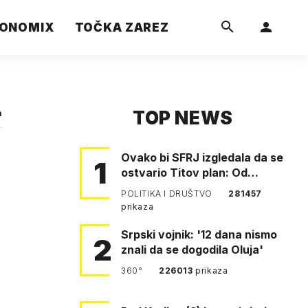
ONOMIX
TOČKA ZAREZ
TOP NEWS
a
Ovako bi SFRJ izgledala da se
1
ostvario Titov plan: Od
Klagenfurta do Istanbula!
POLITIKA I DRUŠTVO
281457
prikaza
Srpski vojnik: '12 dana nismo
2
znali da se dogodila Oluja'
360°
226013
prikaza