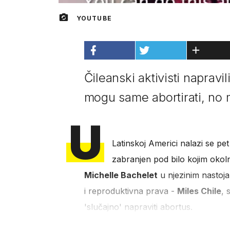
YOUTUBE
Čileanski aktivisti napravi
mogu same abortirati, no m
U
Latinskoj Americi nalazi se pe
zabranjen pod bilo kojim okol
Michelle Bachelet
u njezinim nastoja
i reproduktivna prava -
Miles Chile
, 
'slučajno' napraviti abortus.