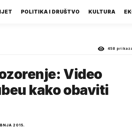
IJET
POLITIKA I DRUŠTVO
KULTURA
EK
458
prikaz
ozorenje: Video
beu kako obaviti
IBNJA 2015.