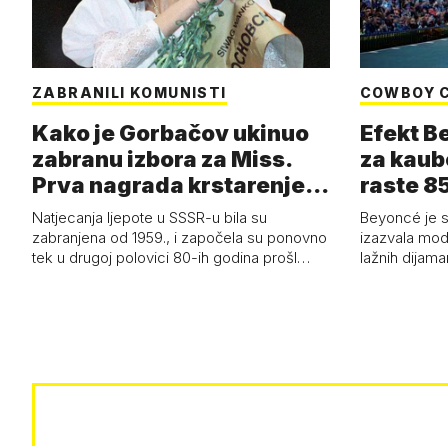
ZABRANILI KOMUNISTI
COWBOY 
Kako je Gorbačov ukinuo
Efekt B
zabranu izbora za Miss.
za kaub
Prva nagrada krstarenje
raste 85
Jadran…
čizmam
Natjecanja ljepote u SSSR-u bila su
Beyoncé je 
zabranjena od 1959., i započela su ponovno
izazvala mod
tek u drugoj polovici 80-ih godina prošl…
lažnih dijam