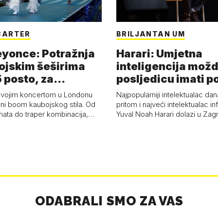
CARTER
BRILJANTAN UM
eyonce: Potražnja
Harari: Umjetna
ojskim šeširima
inteligencija možd
 posto, za
posljedicu imati p
a 53 p…
kolaps čovje…
svojim koncertom u Londonu
Najpopularniji intelektualac dan
ni boom kaubojskog stila. Od
pritom i najveći intelektualac i
anata do traper kombinacija,…
Yuval Noah Harari dolazi u Za