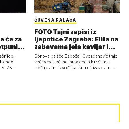
ČUVENA PALAČA
FOTO Tajni zapisi iz
a će za
ljepotice Zagreba: Elita na
otpuni
zabavama jela kavijar i
pud…
ašnjice,
Obnova palače Babočaj-Gvozdanović traje
nfluencer
već desetljećima, suočena s klizištima i
greb 23…
stečajevima izvođača. Unatoč izazovima…