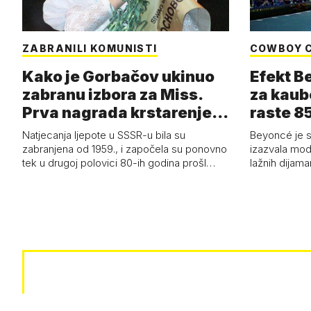
ZABRANILI KOMUNISTI
COWBOY 
Kako je Gorbačov ukinuo
Efekt B
zabranu izbora za Miss.
za kaub
Prva nagrada krstarenje
raste 85
Jadran…
čizmam
Natjecanja ljepote u SSSR-u bila su
Beyoncé je 
zabranjena od 1959., i započela su ponovno
izazvala mod
tek u drugoj polovici 80-ih godina prošl…
lažnih dijam