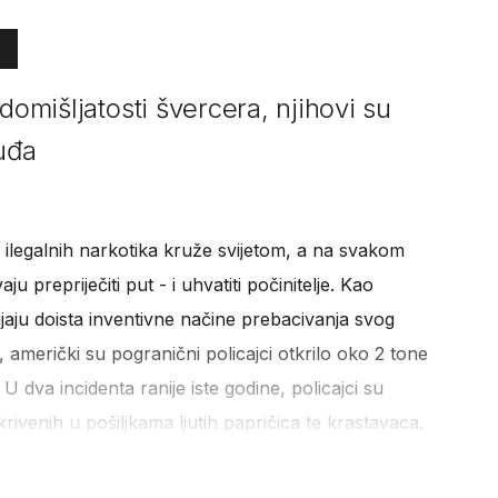
domišljatosti švercera, njihovi su
suđa
d ilegalnih narkotika kruže svijetom, a na svakom
u prepriječiti put - i uhvatiti počinitelje. Kao
jaju doista inventivne načine prebacivanja svog
, američki su pogranični policajci otkrilo oko 2 tone
dva incidenta ranije iste godine, policajci su
ivenih u pošiljkama ljutih papričica te krastavaca.