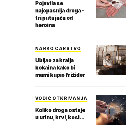
Pojavila se
najopasnija droga -
tri puta jača od
heroina
NARKO CARSTVO
Ubijao za kralja
kokaina kako bi
mami kupio frižider
VODIČ OTKRIVANJA
Koliko droga ostaje
u urinu, krvi, kosi...