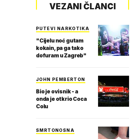
VEZANI ČLANCI
PUTEVI NARKOTIKA
"Cijelu noć gutam
kokain, pa ga tako
dofuram u Zagreb"
JOHN PEMBERTON
Bio je ovisnik - a
onda je otkrio Coca
Colu
SMRTONOSNA