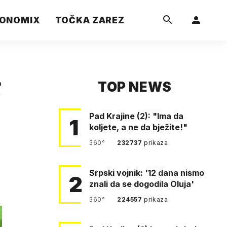
ONOMIX
TOČKA ZAREZ
TOP NEWS
a
Pad Krajine (2): "Ima da
1
koljete, a ne da bježite!"
360°
232737
prikaza
Srpski vojnik: '12 dana nismo
2
znali da se dogodila Oluja'
360°
224557
prikaza