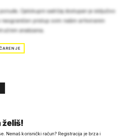
 ponude. Cjelokupni sadržaj dostupan je isključivo
e neograničen pristup svim našim arhiviranim
stručnim analizama.
ČARENJE
 želiš!
se. Nemaš korisnički račun? Registracija je brza i