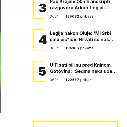
Pad Krajine (3) i transkripti
3
razgovora Arkan-Legija:
'Čujem, prelazite ustašam…
360°
139682
prikaza
Legija nakon Oluje: 'Mi Srbi
4
smo pič*ice. Hrvati su nas
pomeli!'
360°
134386
prikaza
U 11 sati bili su pred Kninom.
5
Gotovina: 'Sedma neka uđe,
4. gardijska neka g…
360°
122577
prikaza