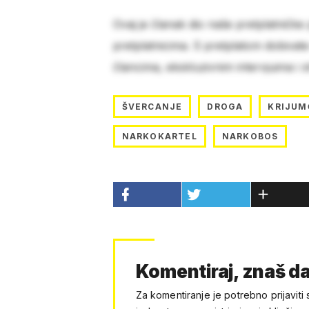
Ovaj je članak dio naše pretplatničke
pretplatnicima. S pretplatom dobivat
člancima, ekskluzivnim intervjuima i 
ŠVERCANJE
DROGA
KRIJUM
NARKOKARTEL
NARKOBOS
Komentiraj, znaš da
Za komentiranje je potrebno prijaviti 