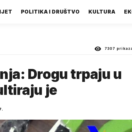
IJET
POLITIKA I DRUŠTVO
KULTURA
EK
7307
prikaz
nja: Drogu trpaju u
tiraju je
7.