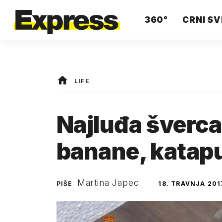
360°
CRNI SV
LIFE
Najluđa šverca
banane, katapul
Martina Japec
PIŠE
18. TRAVNJA 201