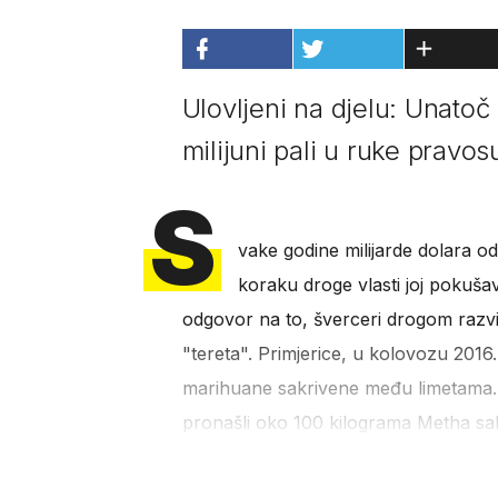
Ulovljeni na djelu: Unatoč 
milijuni pali u ruke pravo
S
vake godine milijarde dolara o
koraku droge vlasti joj pokušavaj
odgovor na to, šverceri drogom razvi
"tereta". Primjerice, u kolovozu 2016.
marihuane sakrivene među limetama. U 
pronašli oko 100 kilograma Metha sakr