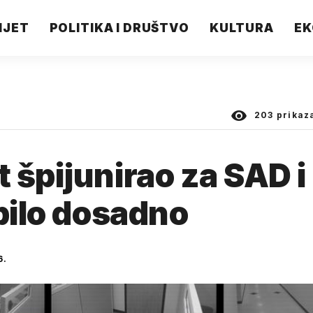
IJET
POLITIKA I DRUŠTVO
KULTURA
EK
203
prikaz
 špijunirao za SAD i
 bilo dosadno
6.