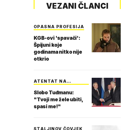
VEZANI ČLANCI
OPASNA PROFESIJA
KGB-ovi 'spavači':
Špijuni koje
godinama nitko nije
otkrio
ATENTAT NA
MILOŠEVI…
Slobo Tuđmanu:
"Tvoji me žele ubiti,
spasi me!"
STALJINOV ČOVJEK