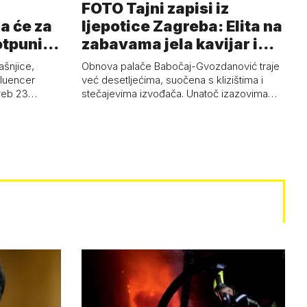
FOTO Tajni zapisi iz
a će za
ljepotice Zagreba: Elita na
otpuni
zabavama jela kavijar i
pud…
ašnjice,
Obnova palače Babočaj-Gvozdanović traje
nfluencer
već desetljećima, suočena s klizištima i
greb 23…
stečajevima izvođača. Unatoč izazovima…