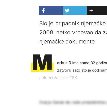
Bio je pripadnik njemačke
2008. netko vrbovao da za
njemačke dokumente
M
arkus R ima samo 32 godine,
zatvoru zato što je godinam
potom i za ruski FSK.
Ovaj je članak dio naše pretplatničke