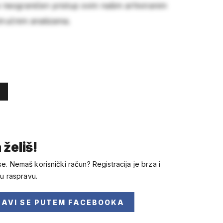
e neograničen pristup svim našim arhiviranim
stručnim analizama.
 želiš!
se. Nemaš korisnički račun? Registracija je brza i
 u raspravu.
JAVI SE
PUTEM FACEBOOKA