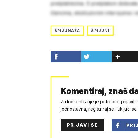
pretplatnicima. S pretplatom dobivat
člancima, ekskluzivnim intervjuima i 
ŠPIJUNAŽA
ŠPIJUNI
Komentiraj, znaš da
Za komentiranje je potrebno prijaviti 
jednostavna, registriraj se i uključi se
PRIJAVI SE
PRI