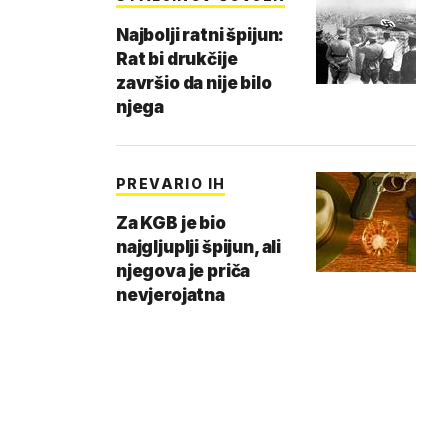
Najbolji ratni špijun:
Rat bi drukčije
završio da nije bilo
njega
PREVARIO IH
Za KGB je bio
najgljuplji špijun, ali
njegova je priča
nevjerojatna