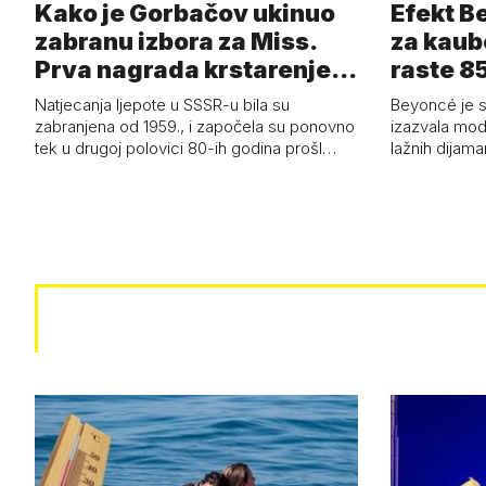
Kako je Gorbačov ukinuo
Efekt B
zabranu izbora za Miss.
za kaub
Prva nagrada krstarenje
raste 85
Jadran…
čizmam
Natjecanja ljepote u SSSR-u bila su
Beyoncé je 
zabranjena od 1959., i započela su ponovno
izazvala mod
tek u drugoj polovici 80-ih godina prošl…
lažnih dijam