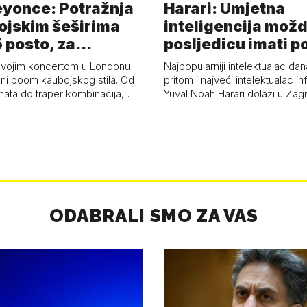
eyonce: Potražnja
Harari: Umjetna
ojskim šeširima
inteligencija možd
 posto, za
posljedicu imati p
a 53 p…
kolaps čovje…
svojim koncertom u Londonu
Najpopularniji intelektualac dan
ni boom kaubojskog stila. Od
pritom i najveći intelektualac i
anata do traper kombinacija,…
Yuval Noah Harari dolazi u Za