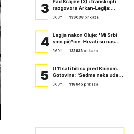
Pad Krajine (3) i transkripti
3
razgovora Arkan-Legija:
'Čujem, prelazite ustašam…
360°
139038
prikaza
Legija nakon Oluje: 'Mi Srbi
4
smo pič*ice. Hrvati su nas
pomeli!'
360°
133833
prikaza
U 11 sati bili su pred Kninom.
5
Gotovina: 'Sedma neka uđe,
4. gardijska neka g…
360°
118645
prikaza