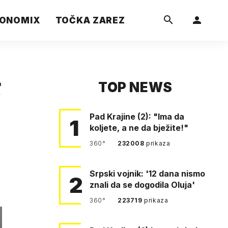
ONOMIX
TOČKA ZAREZ
TOP NEWS
a
Pad Krajine (2): "Ima da
1
koljete, a ne da bježite!"
360°
232008
prikaza
Srpski vojnik: '12 dana nismo
2
znali da se dogodila Oluja'
360°
223719
prikaza