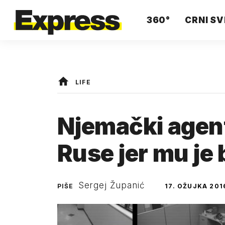
360°
CRNI SV
LIFE
Njemački agent
Ruse jer mu je
Sergej Županić
PIŠE
17. OŽUJKA 201