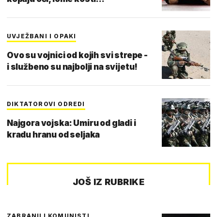
UVJEŽBANI I OPAKI
Ovo su vojnici od kojih svi strepe -
i službeno su najbolji na svijetu!
DIKTATOROVI ODREDI
Najgora vojska: Umiru od gladi i
kradu hranu od seljaka
JOŠ IZ RUBRIKE
ZABRANILI KOMUNISTI