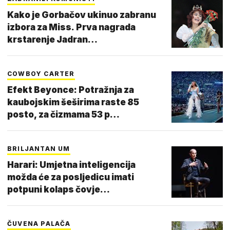
Kako je Gorbačov ukinuo zabranu
izbora za Miss. Prva nagrada
krstarenje Jadran…
COWBOY CARTER
Efekt Beyonce: Potražnja za
kaubojskim šeširima raste 85
posto, za čizmama 53 p…
BRILJANTAN UM
Harari: Umjetna inteligencija
možda će za posljedicu imati
potpuni kolaps čovje…
ČUVENA PALAČA