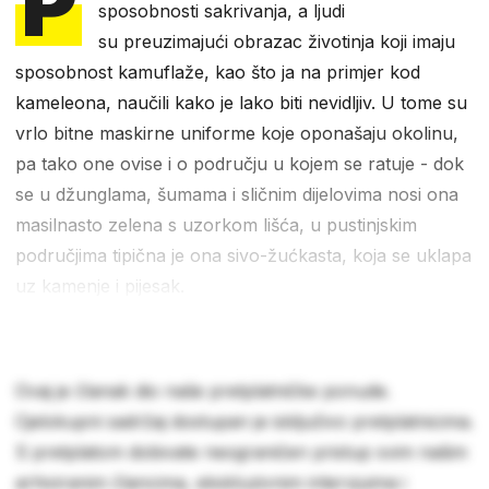
P
sposobnosti sakrivanja, a ljudi
su preuzimajući obrazac životinja koji imaju
sposobnost kamuflaže, kao što ja na primjer kod
kameleona, naučili kako je lako biti nevidljiv. U tome su
vrlo bitne maskirne uniforme koje oponašaju okolinu,
pa tako one ovise i o području u kojem se ratuje - dok
se u džunglama, šumama i sličnim dijelovima nosi ona
masilnasto zelena s uzorkom lišća, u pustinjskim
područjima tipična je ona sivo-žućkasta, koja se uklapa
uz kamenje i pijesak.
Ovaj je članak dio naše pretplatničke ponude.
Cjelokupni sadržaj dostupan je isključivo pretplatnicima.
S pretplatom dobivate neograničen pristup svim našim
arhiviranim člancima, ekskluzivnim intervjuima i