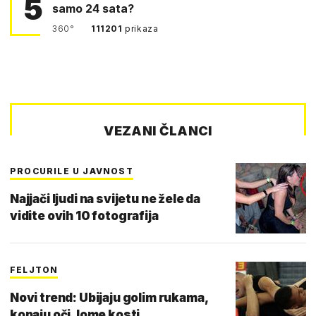
5
samo 24 sata?
360°
111201
prikaza
VEZANI ČLANCI
PROCURILE U JAVNOST
Najjači ljudi na svijetu ne žele da
vidite ovih 10 fotografija
FELJTON
Novi trend: Ubijaju golim rukama,
kopaju oči, lome kosti...