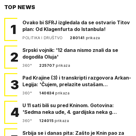
TOP NEWS
FACEBOOKA
Ovako bi SFRJ izgledala da se ostvario Titov
1
plan: Od Klagenfurta do Istanbula!
POLITIKA I DRUŠTVO
280141
prikaza
Srpski vojnik: '12 dana nismo znali da se
2
dogodila Oluja'
360°
225707
prikaza
Pad Krajine (3) i transkripti razgovora Arkan-
3
Legija: 'Čujem, prelazite ustašam…
360°
140634
prikaza
U 11 sati bili su pred Kninom. Gotovina:
4
'Sedma neka uđe, 4. gardijska neka g…
360°
124015
prikaza
Srbija se i danas pita: Zašto je Knin pao za