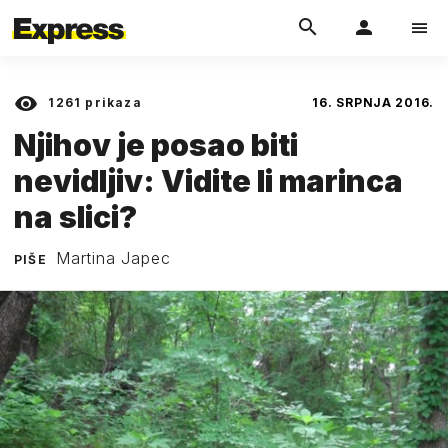
1261
prikaza
16. SRPNJA 2016.
Njihov je posao biti
nevidljiv: Vidite li marinca
na slici?
Martina Japec
PIŠE