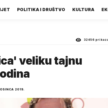
IJET
POLITIKA I DRUŠTVO
KULTURA
EK
32456
prikaz
ca' veliku tajnu
godina
ROSINCA 2019.