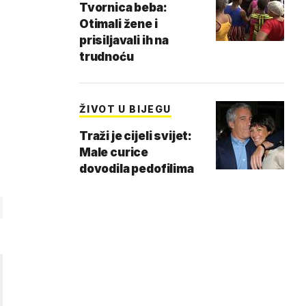
Tvornica beba:
Otimali žene i
prisiljavali ih na
trudnoću
ŽIVOT U BIJEGU
Traži je cijeli svijet:
Male curice
dovodila pedofilima