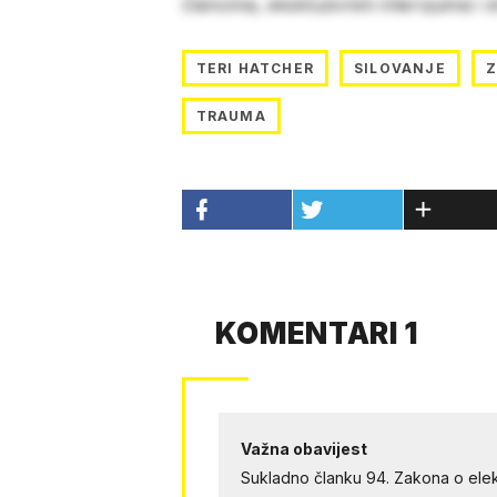
člancima, ekskluzivnim intervjuima i 
TERI HATCHER
SILOVANJE
Z
TRAUMA
KOMENTARI 1
Važna obavijest
Sukladno članku 94. Zakona o elek