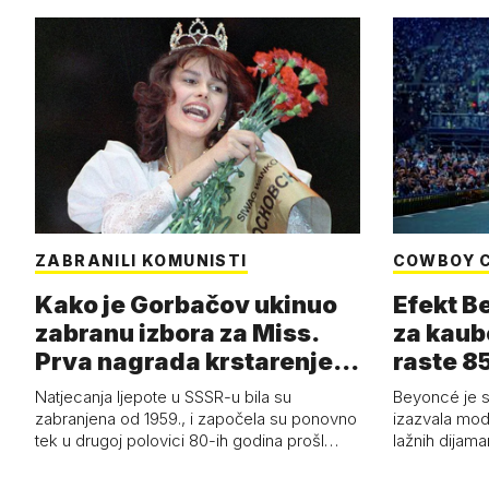
ZABRANILI KOMUNISTI
COWBOY 
Kako je Gorbačov ukinuo
Efekt B
zabranu izbora za Miss.
za kaub
Prva nagrada krstarenje
raste 85
Jadran…
čizmam
Natjecanja ljepote u SSSR-u bila su
Beyoncé je 
zabranjena od 1959., i započela su ponovno
izazvala mod
tek u drugoj polovici 80-ih godina prošl…
lažnih dijam