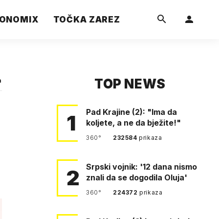
ONOMIX
TOČKA ZAREZ
TOP NEWS
a
Pad Krajine (2): "Ima da
1
koljete, a ne da bježite!"
360°
232584
prikaza
Srpski vojnik: '12 dana nismo
2
znali da se dogodila Oluja'
360°
224372
prikaza