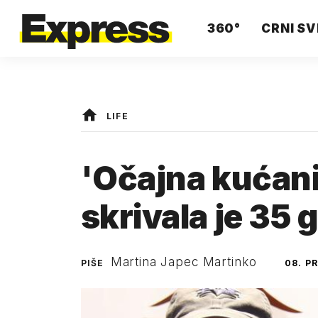
360°
CRNI SV
LIFE
'Očajna kućani
skrivala je 35 
Martina Japec Martinko
PIŠE
08. P