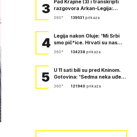
Pad Krajine (3) i transkripti
3
razgovora Arkan-Legija:
'Čujem, prelazite ustašam…
360°
139531
prikaza
Legija nakon Oluje: 'Mi Srbi
4
smo pič*ice. Hrvati su nas
pomeli!'
360°
134238
prikaza
U 11 sati bili su pred Kninom.
5
Gotovina: 'Sedma neka uđe,
4. gardijska neka g…
360°
121940
prikaza