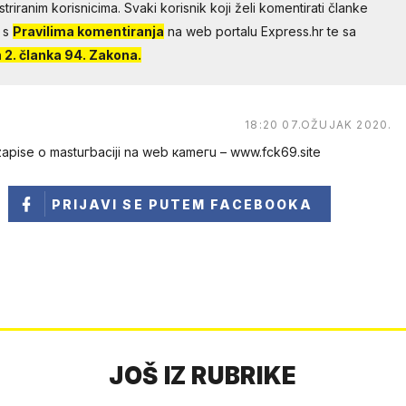
riranim korisnicima. Svaki korisnik koji želi komentirati članke
 s
Pravilima komentiranja
na web portalu Express.hr te sa
2. članka 94. Zakona.
18:20 07.OŽUJAK 2020.
е о mastuгbaсiji na web каmегu – w︆︆w︆︆w︆︆.︆︆f︆︆ck69︆︆.︆︆site
PRIJAVI SE
PUTEM FACEBOOKA
JOŠ IZ RUBRIKE