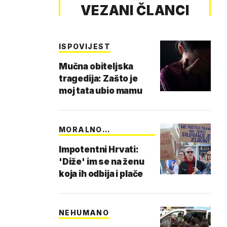
VEZANI ČLANCI
ISPOVIJEST
Mučna obiteljska
tragedija: Zašto je
moj tata ubio mamu
MORALNO
DEZORIJENTI…
Impotentni Hrvati:
'Diže' im se na ženu
koja ih odbija i plače
NEHUMANO