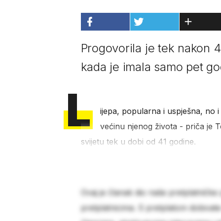
Progovorila je tek nakon 4
kada je imala samo pet go
L
ijepa, popularna i uspješna, no 
većinu njenog života - priča je T
svijetu tek u dobi od 41 godine.
Ovaj je članak dio naše pretplatničke
pretplatnicima. S pretplatom dobivat