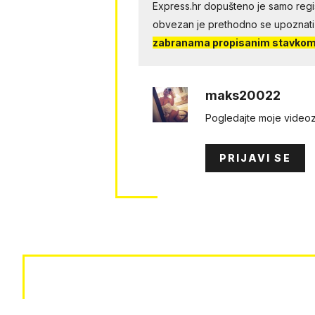
Express.hr dopušteno je samo regist
obvezan je prethodno se upoznati
zabranama propisanim stavkom 
maks20022
Pogledаjtе mоjе videоzapis
PRIJAVI SE