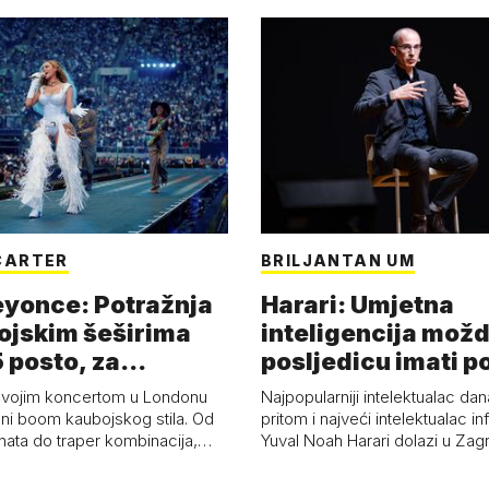
CARTER
BRILJANTAN UM
eyonce: Potražnja
Harari: Umjetna
ojskim šeširima
inteligencija možd
 posto, za
posljedicu imati p
a 53 p…
kolaps čovje…
svojim koncertom u Londonu
Najpopularniji intelektualac dan
ni boom kaubojskog stila. Od
pritom i najveći intelektualac i
anata do traper kombinacija,…
Yuval Noah Harari dolazi u Za