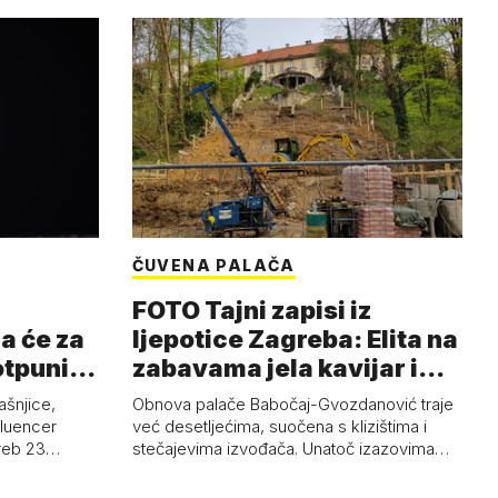
ČUVENA PALAČA
FOTO Tajni zapisi iz
a će za
ljepotice Zagreba: Elita na
otpuni
zabavama jela kavijar i
pud…
ašnjice,
Obnova palače Babočaj-Gvozdanović traje
nfluencer
već desetljećima, suočena s klizištima i
greb 23…
stečajevima izvođača. Unatoč izazovima…