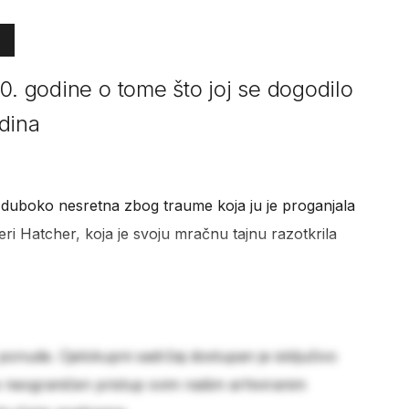
0. godine o tome što joj se dogodilo
dina
i duboko nesretna zbog traume koja ju je proganjala
eri Hatcher, koja je svoju mračnu tajnu razotkrila
 ponude. Cjelokupni sadržaj dostupan je isključivo
e neograničen pristup svim našim arhiviranim