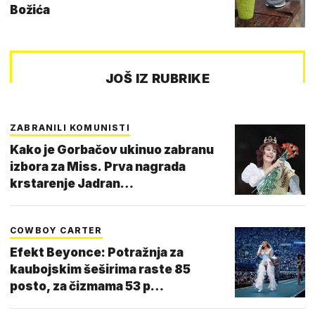
Božića
JOŠ IZ RUBRIKE
ZABRANILI KOMUNISTI
Kako je Gorbačov ukinuo zabranu
izbora za Miss. Prva nagrada
krstarenje Jadran…
COWBOY CARTER
Efekt Beyonce: Potražnja za
kaubojskim šeširima raste 85
posto, za čizmama 53 p…