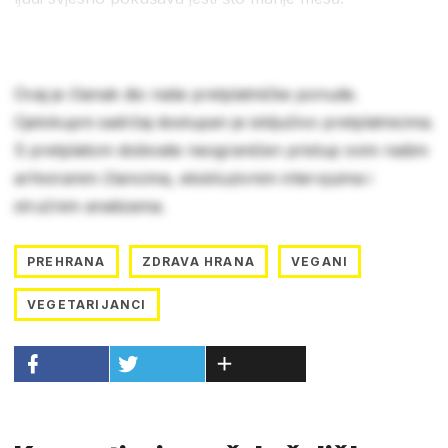
Ovaj je članak dio naše pretplatničke ponude.
Cjelokupni sadržaj dostupan je isključivo pretplatnicima.
S pretplatom dobivate neograničen pristup svim našim
arhiviranim člancima, ekskluzivnim intervjuima i
stručnim analizama.
PREHRANA
ZDRAVA HRANA
VEGANI
VEGETARIJANCI