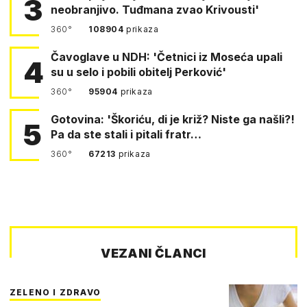
3
neobranjivo. Tuđmana zvao Krivousti'
360°
108904
prikaza
Čavoglave u NDH: 'Četnici iz Moseća upali
4
su u selo i pobili obitelj Perković'
360°
95904
prikaza
Gotovina: 'Škoriću, di je križ? Niste ga našli?!
5
Pa da ste stali i pitali fratr…
360°
67213
prikaza
VEZANI ČLANCI
ZELENO I ZDRAVO