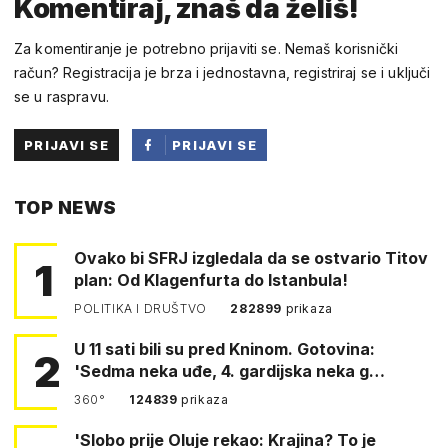
Komentiraj, znaš da želiš!
Za komentiranje je potrebno prijaviti se. Nemaš korisnički
račun? Registracija je brza i jednostavna, registriraj se i uključi
se u raspravu.
PRIJAVI SE
PRIJAVI SE
PUTEM
TOP NEWS
FACEBOOKA
Ovako bi SFRJ izgledala da se ostvario Titov
1
plan: Od Klagenfurta do Istanbula!
POLITIKA I DRUŠTVO
282899
prikaza
U 11 sati bili su pred Kninom. Gotovina:
2
'Sedma neka uđe, 4. gardijska neka g…
360°
124839
prikaza
'Slobo prije Oluje rekao: Krajina? To je