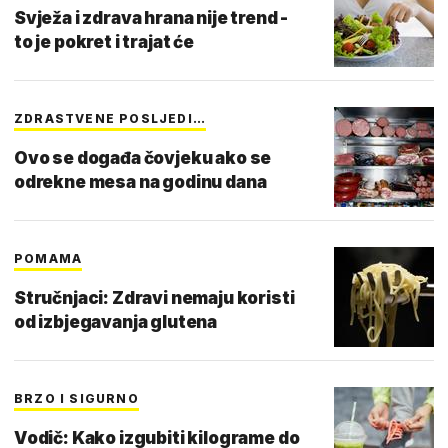
Svježa i zdrava hrana nije trend -
to je pokret i trajat će
ZDRASTVENE POSLJEDI…
Ovo se događa čovjeku ako se
odrekne mesa na godinu dana
POMAMA
Stručnjaci: Zdravi nemaju koristi
od izbjegavanja glutena
BRZO I SIGURNO
Vodič: Kako izgubiti kilograme do