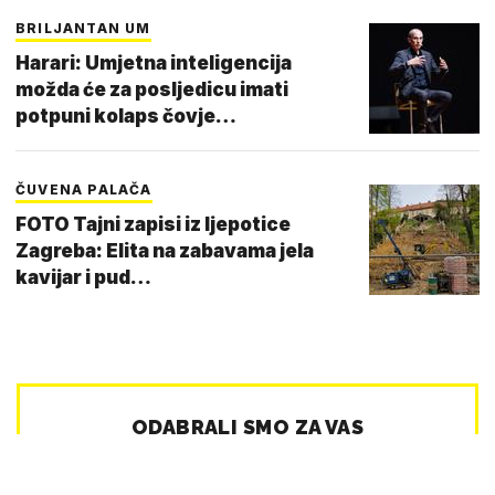
BRILJANTAN UM
Harari: Umjetna inteligencija
možda će za posljedicu imati
potpuni kolaps čovje…
ČUVENA PALAČA
FOTO Tajni zapisi iz ljepotice
Zagreba: Elita na zabavama jela
kavijar i pud…