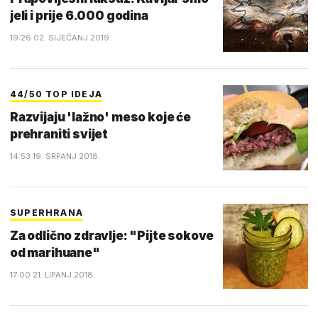
jeli i prije 6.000 godina
19:26 02. SIJEČANJ 2019.
44/50 TOP IDEJA
Razvijaju 'lažno' meso koje će
prehraniti svijet
14:53 19. SRPANJ 2018.
SUPERHRANA
Za odlično zdravlje: "Pijte sokove
od marihuane"
17:00 21. LIPANJ 2018.