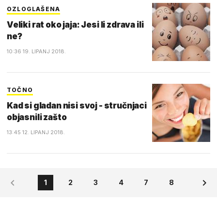
OZLOGLAŠENA
Veliki rat oko jaja: Jesi li zdrava ili
ne?
10:36 19. LIPANJ 2018.
TOČNO
Kad si gladan nisi svoj - stručnjaci
objasnili zašto
13:45 12. LIPANJ 2018.
1
2
3
4
7
8