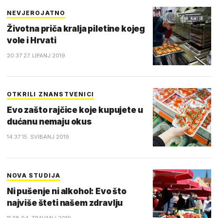
NEVJEROJATNO
Životna priča kralja piletine kojeg
vole i Hrvati
20:37 27. LIPANJ 2019.
OTKRILI ZNANSTVENICI
Evo zašto rajčice koje kupujete u
dućanu nemaju okus
14:37 15. SVIBANJ 2019.
NOVA STUDIJA
Ni pušenje ni alkohol: Evo što
najviše šteti našem zdravlju