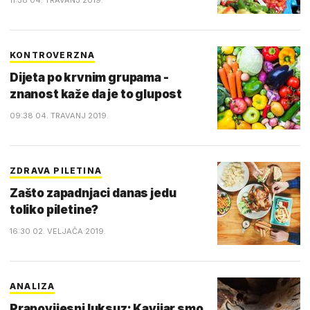
11:38 04. TRAVANJ 2019.
KONTROVERZNA
Dijeta po krvnim grupama -
znanost kaže da je to glupost
09:38 04. TRAVANJ 2019.
ZDRAVA PILETINA
Zašto zapadnjaci danas jedu
toliko piletine?
16:30 02. VELJAČA 2019.
ANALIZA
Prapovijesni luksuz: Kavijar smo