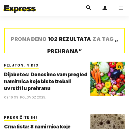
PRONAĐENO
102 REZULTATA
ZA TAG
„
PREHRANA
”
FELJTON. 4.DIO
Dijabetes: Donosimo vam pregled
namirnica koje biste trebali
uvrstiti u prehranu
09:16 09. KOLOVOZ 2025.
PREKRIŽITE IH!
Crna lista: 8 namirnica koje