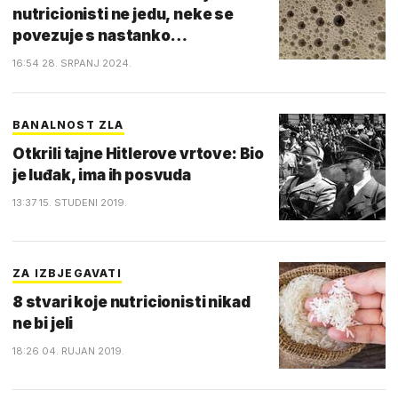
nutricionisti ne jedu, neke se
povezuje s nastanko…
16:54 28. SRPANJ 2024.
BANALNOST ZLA
Otkrili tajne Hitlerove vrtove: Bio
je luđak, ima ih posvuda
13:37 15. STUDENI 2019.
ZA IZBJEGAVATI
8 stvari koje nutricionisti nikad
ne bi jeli
18:26 04. RUJAN 2019.