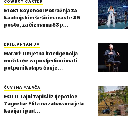
COWBOY CARTER
Efekt Beyonce: Potražnja za
kaubojskim šeširima raste 85
posto, za čizmama 53 p…
BRILJANTAN UM
Harari: Umjetna inteligencija
možda će za posljedicu imati
potpuni kolaps čovje…
ČUVENA PALAČA
FOTO Tajni zapisi iz ljepotice
Zagreba: Elita na zabavama jela
kavijar i pud…