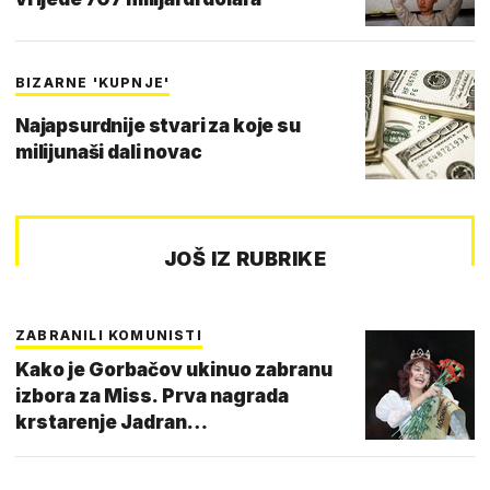
BIZARNE 'KUPNJE'
Najapsurdnije stvari za koje su
milijunaši dali novac
JOŠ IZ RUBRIKE
ZABRANILI KOMUNISTI
Kako je Gorbačov ukinuo zabranu
izbora za Miss. Prva nagrada
krstarenje Jadran…