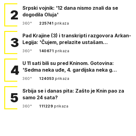
Srpski vojnik: '12 dana nismo znali da se
2
dogodila Oluja'
360°
225741
prikaza
Pad Krajine (3) i transkripti razgovora Arkan-
3
Legija: 'Čujem, prelazite ustašam…
360°
140671
prikaza
U 11 sati bili su pred Kninom. Gotovina:
4
'Sedma neka uđe, 4. gardijska neka g…
360°
124053
prikaza
Srbija se i danas pita: Zašto je Knin pao za
5
samo 24 sata?
360°
111229
prikaza