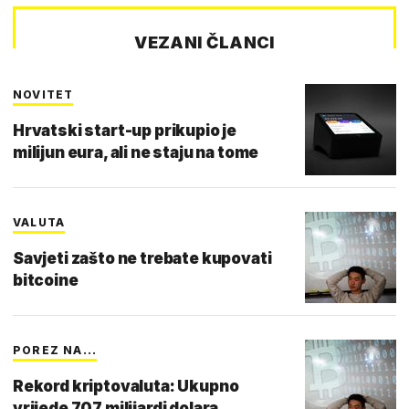
VEZANI ČLANCI
NOVITET
Hrvatski start-up prikupio je
milijun eura, ali ne staju na tome
VALUTA
Savjeti zašto ne trebate kupovati
bitcoine
POREZ NA...
Rekord kriptovaluta: Ukupno
vrijede 707 milijardi dolara