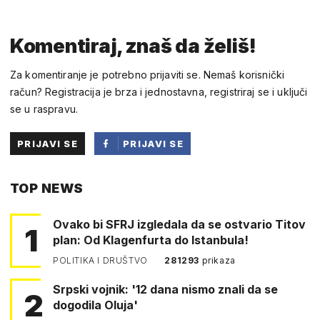
Komentiraj, znaš da želiš!
Za komentiranje je potrebno prijaviti se. Nemaš korisnički
račun? Registracija je brza i jednostavna, registriraj se i uključi
se u raspravu.
PRIJAVI SE
PRIJAVI SE
PUTEM
TOP NEWS
FACEBOOKA
Ovako bi SFRJ izgledala da se ostvario Titov
1
plan: Od Klagenfurta do Istanbula!
POLITIKA I DRUŠTVO
281293
prikaza
Srpski vojnik: '12 dana nismo znali da se
2
dogodila Oluja'