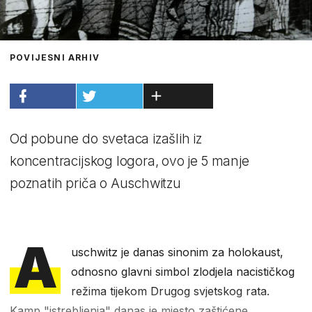
POVIJESNI ARHIV
Od pobune do svetaca izašlih iz
koncentracijskog logora, ovo je 5 manje
poznatih priča o Auschwitzu
A
uschwitz je danas sinonim za holokaust,
odnosno glavni simbol zlodjela nacističkog
režima tijekom Drugog svjetskog rata.
Kamp "istrebljenja" danas je mjesto zaštićene