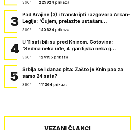
360°
225924
prikaza
Pad Krajine (3) i transkripti razgovora Arkan-
3
Legija: 'Čujem, prelazite ustašam…
360°
140824
prikaza
U 11 sati bili su pred Kninom. Gotovina:
4
'Sedma neka uđe, 4. gardijska neka g…
360°
124195
prikaza
Srbija se i danas pita: Zašto je Knin pao za
5
samo 24 sata?
360°
111364
prikaza
VEZANI ČLANCI