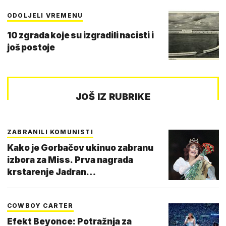
ODOLJELI VREMENU
10 zgrada koje su izgradili nacisti i
još postoje
JOŠ IZ RUBRIKE
ZABRANILI KOMUNISTI
Kako je Gorbačov ukinuo zabranu
izbora za Miss. Prva nagrada
krstarenje Jadran…
COWBOY CARTER
Efekt Beyonce: Potražnja za