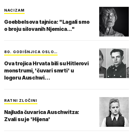
NACIZAM
Goebbelsova tajnica: "Lagali smo
o broju silovanih Njemica..."
80. GODIŠNJICA OSLO…
Ova trojica Hrvata bili su Hitlerovi
monstrumi, 'čuvari smrti' u
logoru Auschwi…
RATNI ZLOČINI
Najluđa čuvarica Auschwitza:
Zvali su je 'Hijena'