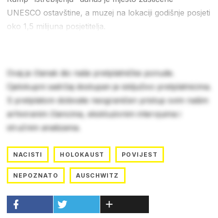
UNESCO ostavštine, a muzej na lokaciji godišnje posjeti
oko 1,5 milijuna posjetitelja.
Ovaj je članak dio naše pretplatničke ponude.
Cjelokupni sadržaj dostupan je isključivo pretplatnicima.
S pretplatom dobivate neograničen pristup svim našim
arhiviranim člancima, ekskluzivnim intervjuima i
stručnim analizama.
NACISTI
HOLOKAUST
POVIJEST
NEPOZNATO
AUSCHWITZ