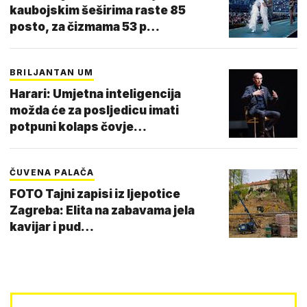
kaubojskim šeširima raste 85
posto, za čizmama 53 p…
BRILJANTAN UM
Harari: Umjetna inteligencija
možda će za posljedicu imati
potpuni kolaps čovje…
ČUVENA PALAČA
FOTO Tajni zapisi iz ljepotice
Zagreba: Elita na zabavama jela
kavijar i pud…