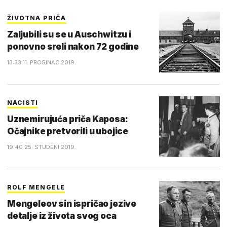
ŽIVOTNA PRIČA
Zaljubili su se u Auschwitzu i
ponovno sreli nakon 72 godine
13:33 11. PROSINAC 2019.
NACISTI
Uznemirujuća priča Kaposa:
Očajnike pretvorili u ubojice
19:40 25. STUDENI 2019.
ROLF MENGELE
Mengeleov sin ispričao jezive
detalje iz života svog oca