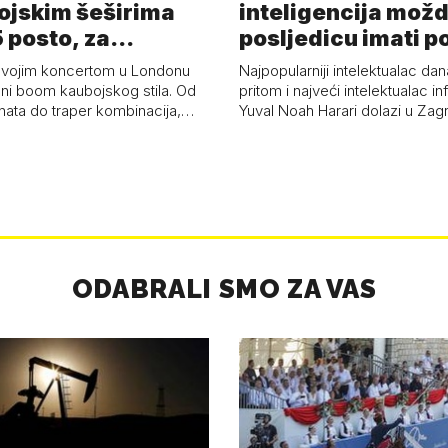
ojskim šeširima
inteligencija možd
 posto, za
posljedicu imati p
a 53 p…
kolaps čovje…
svojim koncertom u Londonu
Najpopularniji intelektualac dan
ni boom kaubojskog stila. Od
pritom i najveći intelektualac i
anata do traper kombinacija,…
Yuval Noah Harari dolazi u Za