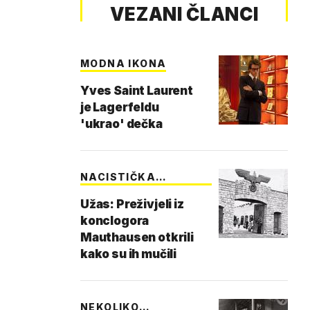
VEZANI ČLANCI
MODNA IKONA
Yves Saint Laurent
je Lagerfeldu
'ukrao' dečka
NACISTIČKA
MUČENJA
Užas: Preživjeli iz
konclogora
Mauthausen otkrili
kako su ih mučili
NEKOLIKO