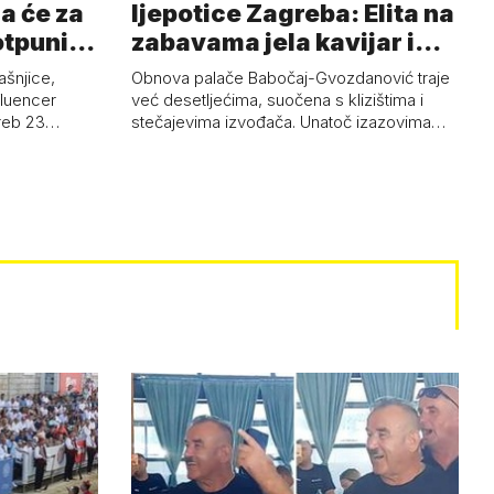
a će za
ljepotice Zagreba: Elita na
otpuni
zabavama jela kavijar i
pud…
ašnjice,
Obnova palače Babočaj-Gvozdanović traje
nfluencer
već desetljećima, suočena s klizištima i
greb 23…
stečajevima izvođača. Unatoč izazovima…