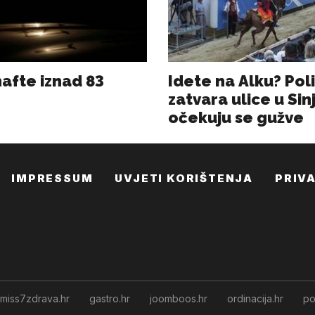
IMPRESSUM
UVJETI KORIŠTENJA
PRIV
miss7zdrava.hr
gastro.hr
joomboos.hr
ordinacija.hr
po