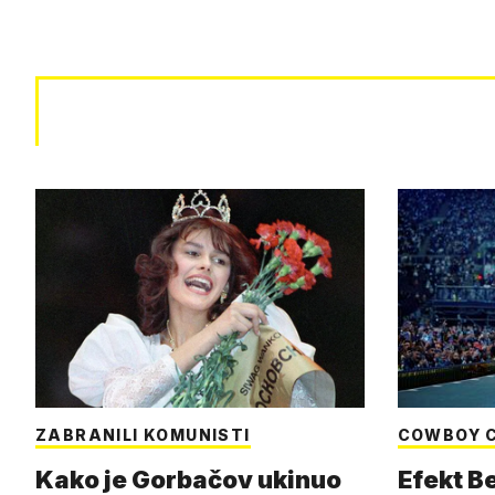
ZABRANILI KOMUNISTI
COWBOY 
Kako je Gorbačov ukinuo
Efekt B