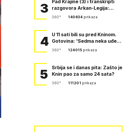
Pad Krajine (3) i transkripti
3
razgovora Arkan-Legija:
'Čujem, prelazite ustašam…
360°
140634
prikaza
U 11 sati bili su pred Kninom.
4
Gotovina: 'Sedma neka uđe,
4. gardijska neka g…
360°
124015
prikaza
Srbija se i danas pita: Zašto je
5
Knin pao za samo 24 sata?
360°
111201
prikaza