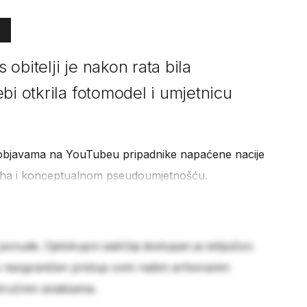
obitelji je nakon rata bila
bi otkrila fotomodel i umjetnicu
 objavama na YouTubeu pripadnike napaćene nacije
sluha i konceptualnom pseudoumjetnošću.
 ponude. Cjelokupni sadržaj dostupan je isključivo
e neograničen pristup svim našim arhiviranim
stručnim analizama.