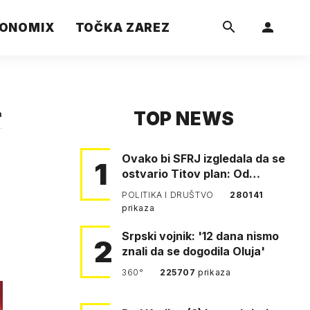
ONOMIX
TOČKA ZAREZ
TOP NEWS
a
Ovako bi SFRJ izgledala da se
1
ostvario Titov plan: Od
Klagenfurta do Istanbula!
POLITIKA I DRUŠTVO
280141
prikaza
Srpski vojnik: '12 dana nismo
2
znali da se dogodila Oluja'
360°
225707
prikaza