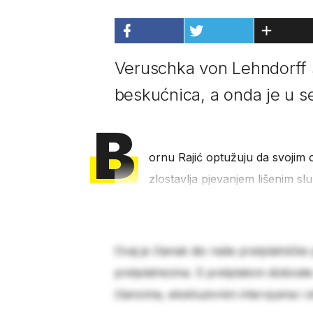
Veruschka von Lehndorff s 
beskućnica, a onda je u se
B
ornu Rajić optužuju da svojim
zlostavlja pjevanjem lišenim 
Ovaj je članak dio naše pretplatničke
pretplatnicima. S pretplatom dobivat
člancima, ekskluzivnim intervjuima i 