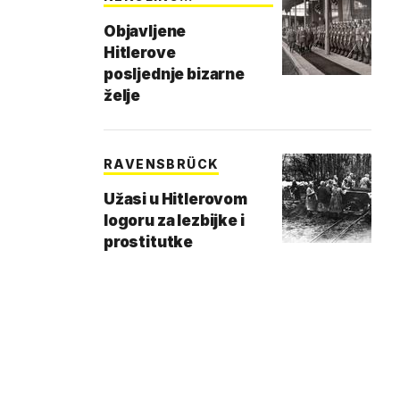
IZNENAĐENJA
Objavljene
Hitlerove
posljednje bizarne
želje
RAVENSBRÜCK
Užasi u Hitlerovom
logoru za lezbijke i
prostitutke