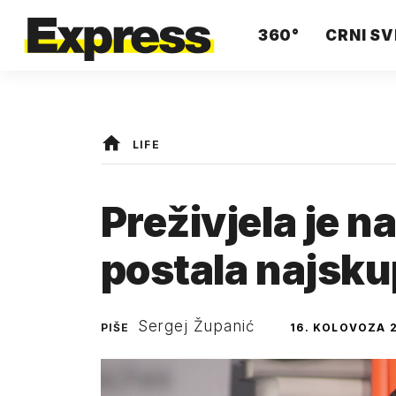
360°
CRNI SV
LIFE
Preživjela je na
postala najsku
Sergej Županić
PIŠE
16. KOLOVOZA 2