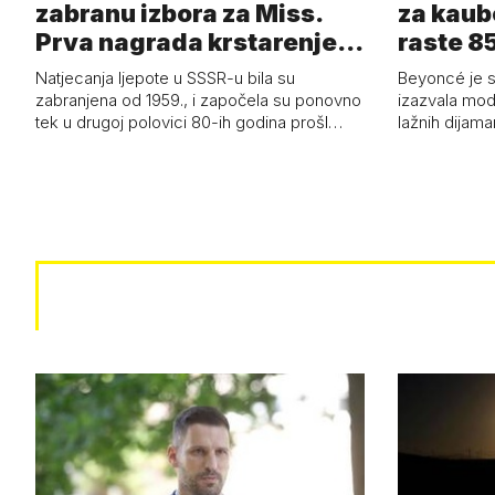
zabranu izbora za Miss.
za kaub
Prva nagrada krstarenje
raste 85
Jadran…
čizmam
Natjecanja ljepote u SSSR-u bila su
Beyoncé je 
zabranjena od 1959., i započela su ponovno
izazvala mod
tek u drugoj polovici 80-ih godina prošl…
lažnih dijam