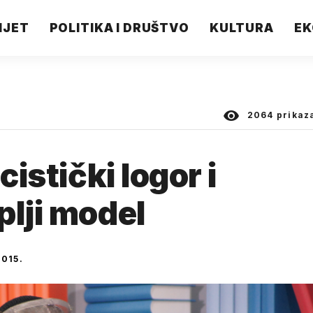
IJET
POLITIKA I DRUŠTVO
KULTURA
EK
2064
prikaz
cistički logor i
plji model
015.