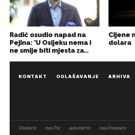
KONTAKT
OGLAŠAVANJE
ARHIVA
24sata.hr
miss7.hr
autostart.hr
miss7mama.hr