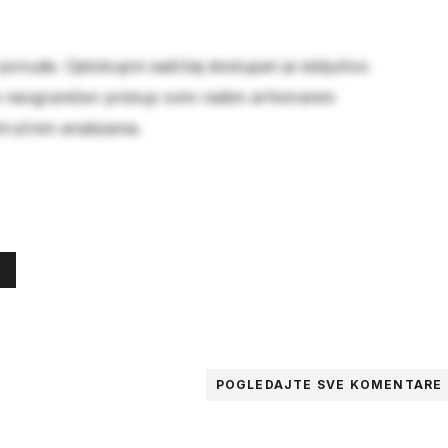
 ponude. Cjelokupni sadržaj dostupan je isključivo
e neograničen pristup svim našim arhiviranim
stručnim analizama.
POGLEDAJTE SVE
KOMENTARE