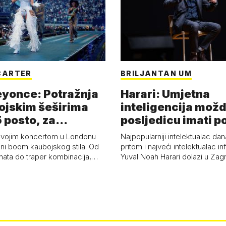
CARTER
BRILJANTAN UM
eyonce: Potražnja
Harari: Umjetna
ojskim šeširima
inteligencija možd
 posto, za
posljedicu imati p
a 53 p…
kolaps čovje…
svojim koncertom u Londonu
Najpopularniji intelektualac dan
ni boom kaubojskog stila. Od
pritom i najveći intelektualac i
anata do traper kombinacija,…
Yuval Noah Harari dolazi u Za