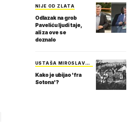
NIJE OD ZLATA
Odlazak na grob
Paveliću ljudi taje,
ali za ove se
doznalo
USTAŠA MIROSLAV
FIL…
Kako je ubijao 'fra
Sotona'?