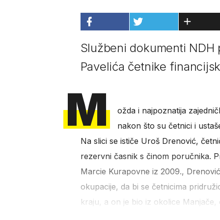
Službeni dokumenti NDH po
Pavelića četnike financijski
M
ožda i najpoznatija zajedničk
nakon što su četnici i usta
Na slici se ističe Uroš Drenović, četni
rezervni časnik s činom poručnika. P
Marcie Kurapovne iz 2009., Drenović 
okupacije, da bi se četnicima pridruž
kraju, a on je bio iz okolice Manjače,