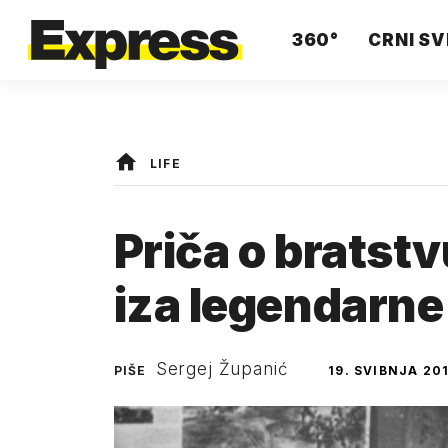
360°
CRNI SV
LIFE
Priča o bratstv
iza legendarne 
Sergej Županić
PIŠE
19. SVIBNJA 201