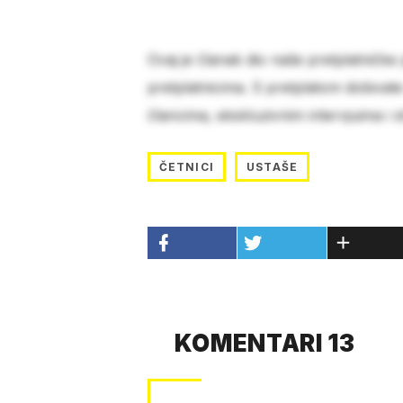
Ovaj je članak dio naše pretplatničke
pretplatnicima. S pretplatom dobivat
člancima, ekskluzivnim intervjuima i 
ČETNICI
USTAŠE
KOMENTARI 13