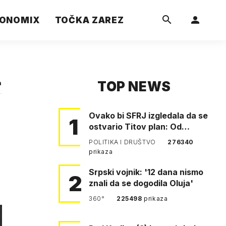
ONOMIX
TOČKA ZAREZ
TOP NEWS
a
Ovako bi SFRJ izgledala da se
1
ostvario Titov plan: Od
Klagenfurta do Istanbula!
POLITIKA I DRUŠTVO
276340
prikaza
Srpski vojnik: '12 dana nismo
2
znali da se dogodila Oluja'
360°
225498
prikaza