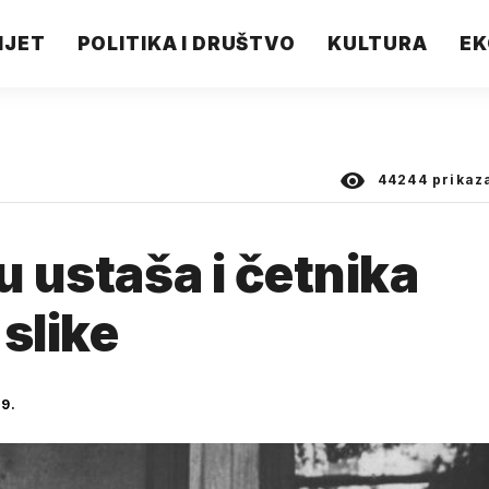
IJET
POLITIKA I DRUŠTVO
KULTURA
EK
44244
prikaz
u ustaša i četnika
slike
9.