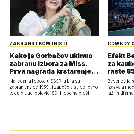
ZABRANILI KOMUNISTI
COWBOY 
Kako je Gorbačov ukinuo
Efekt B
zabranu izbora za Miss.
za kaub
Prva nagrada krstarenje
raste 85
Jadran…
čizmam
Natjecanja ljepote u SSSR-u bila su
Beyoncé je 
zabranjena od 1959., i započela su ponovno
izazvala mod
tek u drugoj polovici 80-ih godina prošl…
lažnih dijam