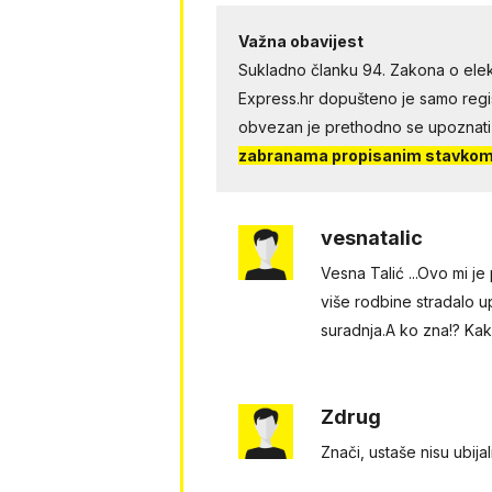
Važna obavijest
Sukladno članku 94. Zakona o elek
Express.hr dopušteno je samo regist
obvezan je prethodno se upoznati
zabranama propisanim stavkom 
vesnatalic
Vesna Talić ...Ovo mi je
više rodbine stradalo u
suradnja.A ko zna!? Ka
Zdrug
Znači, ustaše nisu ubija