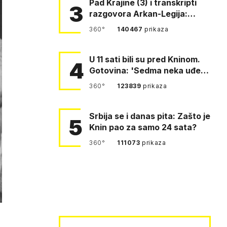
Pad Krajine (3) i transkripti
3
razgovora Arkan-Legija:
'Čujem, prelazite ustašam…
360°
140467
prikaza
U 11 sati bili su pred Kninom.
4
Gotovina: 'Sedma neka uđe,
4. gardijska neka g…
360°
123839
prikaza
Srbija se i danas pita: Zašto je
5
Knin pao za samo 24 sata?
360°
111073
prikaza