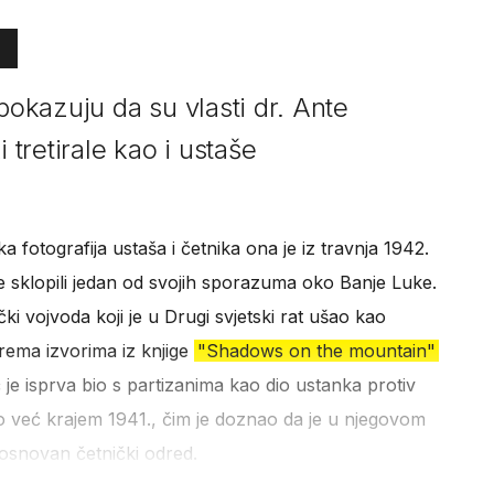
kazuju da su vlasti dr. Ante
 tretirale kao i ustaše
a fotografija ustaša i četnika ona je iz travnja 1942.
še sklopili jedan od svojih sporazuma oko Banje Luke.
čki vojvoda koji je u Drugi svjetski rat ušao kao
rema izvorima iz knjige
"Shadows on the mountain"
je isprva bio s partizanima kao dio ustanka protiv
io već krajem 1941., čim je doznao da je u njegovom
 osnovan četnički odred.