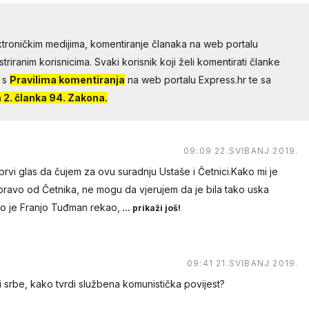
troničkim medijima, komentiranje članaka na web portalu
riranim korisnicima. Svaki korisnik koji želi komentirati članke
 s
Pravilima komentiranja
na web portalu Express.hr te sa
2. članka 94. Zakona.
09:09 22.SVIBANJ 2019.
 prvi glas da čujem za ovu suradnju Ustaše i Četnici.Kako mi je
pravo od Četnika, ne mogu da vjerujem da je bila tako uska
ko je Franjo Tuđman rekao,
... prikaži još!
09:41 21.SVIBANJ 2019.
li srbe, kako tvrdi službena komunistička povijest?