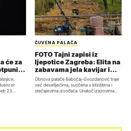
ČUVENA PALAČA
FOTO Tajni zapisi iz
a će za
ljepotice Zagreba: Elita na
otpuni
zabavama jela kavijar i
pud…
ašnjice,
Obnova palače Babočaj-Gvozdanović traje
nfluencer
već desetljećima, suočena s klizištima i
greb 23…
stečajevima izvođača. Unatoč izazovima…