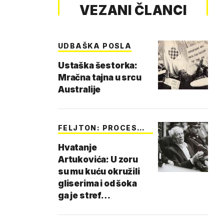
VEZANI ČLANCI
UDBAŠKA POSLA
Ustaška šestorka:
Mračna tajna u srcu
Australije
FELJTON: PROCES
STO…
Hvatanje
Artukovića: U zoru
su mu kuću okružili
gliserima i od šoka
ga je stref…