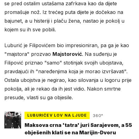
se pred ostalim ustašama zafrkava kao da dijete
promašuje nož. Iz trećeg puta dijete je dočekao na
bajunet, a u histeriji i plaču žena, nastao je pokolj u
kojem su ih sve pobili.
Luburić je Filipovićem bio impresioniran, pa ga je kao
"majstora" prozvao
Majstorović
. Na suđenju je
Filipović priznao "samo" stotinjak svojih ubojstava,
pravdajući ih "naređenjima koja je morao izvršavati".
Ostala ubojstva je negirao, kao silovanja u logoru prije
pokolja, ali je rekao da ih jest vidio. Nakon smrtne
presude, vlasti su ga objesile.
LUBURIĆEV LOV NA LJUDE
360°
Maksova crna 'tatra' juri Sarajevom, a 55
obješenih klati se na Marijin-Dvoru