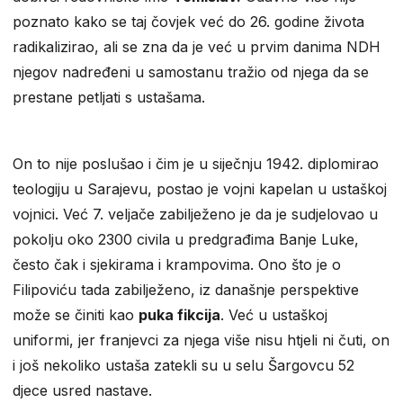
poznato kako se taj čovjek već do 26. godine života
radikalizirao, ali se zna da je već u prvim danima NDH
njegov nadređeni u samostanu tražio od njega da se
prestane petljati s ustašama.
On to nije poslušao i čim je u siječnju 1942. diplomirao
teologiju u Sarajevu, postao je vojni kapelan u ustaškoj
vojnici. Već 7. veljače zabilježeno je da je sudjelovao u
pokolju oko 2300 civila u predgrađima Banje Luke,
često čak i sjekirama i krampovima. Ono što je o
Filipoviću tada zabilježeno, iz današnje perspektive
može se činiti kao
puka fikcija
. Već u ustaškoj
uniformi, jer franjevci za njega više nisu htjeli ni čuti, on
i još nekoliko ustaša zatekli su u selu Šargovcu 52
djece usred nastave.