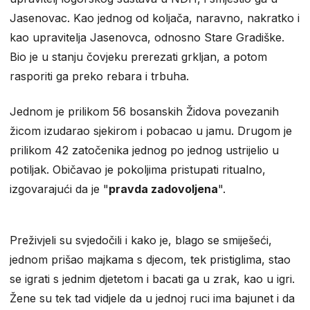
Jasenovac. Kao jednog od koljača, naravno, nakratko i
kao upravitelja Jasenovca, odnosno Stare Gradiške.
Bio je u stanju čovjeku prerezati grkljan, a potom
rasporiti ga preko rebara i trbuha.
Jednom je prilikom 56 bosanskih Židova povezanih
žicom izudarao sjekirom i pobacao u jamu. Drugom je
prilikom 42 zatočenika jednog po jednog ustrijelio u
potiljak. Običavao je pokoljima pristupati ritualno,
izgovarajući da je "
pravda zadovoljena
".
Preživjeli su svjedočili i kako je, blago se smiješeći,
jednom prišao majkama s djecom, tek pristiglima, stao
se igrati s jednim djetetom i bacati ga u zrak, kao u igri.
Žene su tek tad vidjele da u jednoj ruci ima bajunet i da