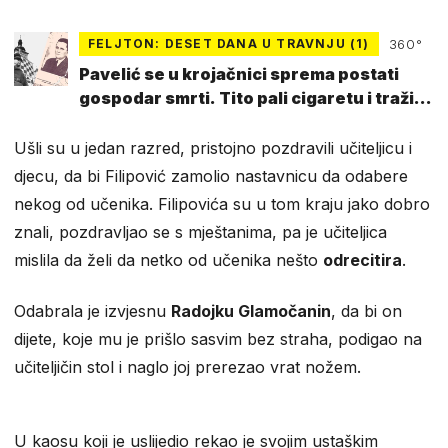
FELJTON: DESET DANA U TRAVNJU (1)
360°
Pavelić se u krojačnici sprema postati
gospodar smrti. Tito pali cigaretu i traži
oružje...
Ušli su u jedan razred, pristojno pozdravili učiteljicu i
djecu, da bi Filipović zamolio nastavnicu da odabere
nekog od učenika. Filipovića su u tom kraju jako dobro
znali, pozdravljao se s mještanima, pa je učiteljica
mislila da želi da netko od učenika nešto
odrecitira
.
Odabrala je izvjesnu
Radojku Glamočanin
, da bi on
dijete, koje mu je prišlo sasvim bez straha, podigao na
učiteljičin stol i naglo joj prerezao vrat nožem.
U kaosu koji je uslijedio rekao je svojim ustaškim