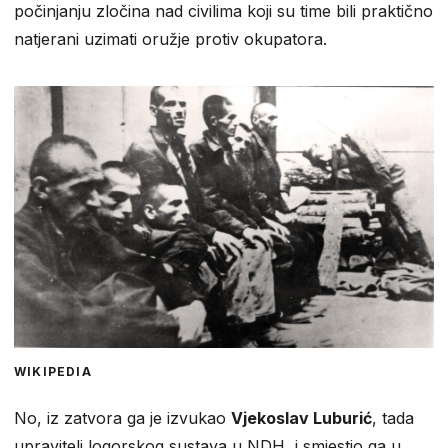
počinjanju zločina nad civilima koji su time bili praktično
natjerani uzimati oružje protiv okupatora.
WIKIPEDIA
No, iz zatvora ga je izvukao
Vjekoslav Luburić
, tada
upravitelj logorskog sustava u NDH, i smjestio ga u