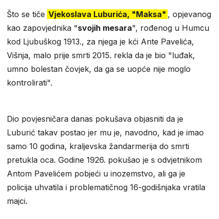
Što se tiče
Vjekoslava Luburića, "Maksa"
, opjevanog
kao zapovjednika "
svojih mesara
", rođenog u Humcu
kod Ljubuškog 1913., za njega je kći Ante Pavelića,
Višnja, malo prije smrti 2015. rekla da je bio "luđak,
umno bolestan čovjek, da ga se uopće nije moglo
kontrolirati".
Dio povjesničara danas pokušava objasniti da je
Luburić takav postao jer mu je, navodno, kad je imao
samo 10 godina, kraljevska žandarmerija do smrti
pretukla oca. Godine 1926. pokušao je s odvjetnikom
Antom Pavelićem pobjeći u inozemstvo, ali ga je
policija uhvatila i problematičnog 16-godišnjaka vratila
majci.