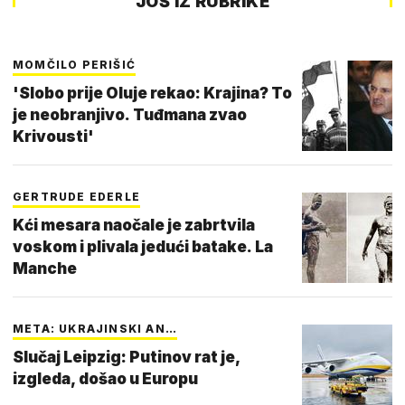
JOŠ IZ RUBRIKE
MOMČILO PERIŠIĆ
'Slobo prije Oluje rekao: Krajina? To
je neobranjivo. Tuđmana zvao
Krivousti'
GERTRUDE EDERLE
Kći mesara naočale je zabrtvila
voskom i plivala jedući batake. La
Manche
META: UKRAJINSKI AN…
Slučaj Leipzig: Putinov rat je,
izgleda, došao u Europu