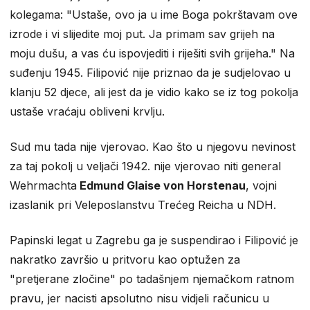
kolegama: "Ustaše, ovo ja u ime Boga pokrštavam ove
izrode i vi slijedite moj put. Ja primam sav grijeh na
moju dušu, a vas ću ispovjediti i riješiti svih grijeha." Na
suđenju 1945. Filipović nije priznao da je sudjelovao u
klanju 52 djece, ali jest da je vidio kako se iz tog pokolja
ustaše vraćaju obliveni krvlju.
Sud mu tada nije vjerovao. Kao što u njegovu nevinost
za taj pokolj u veljači 1942. nije vjerovao niti general
Wehrmachta
Edmund Glaise von Horstenau
, vojni
izaslanik pri Veleposlanstvu Trećeg Reicha u NDH.
Papinski legat u Zagrebu ga je suspendirao i Filipović je
nakratko završio u pritvoru kao optužen za
"pretjerane zločine" po tadašnjem njemačkom ratnom
pravu, jer nacisti apsolutno nisu vidjeli računicu u