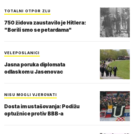
TOTALNI OTPOR ZLU
750 židova zaustavilo je Hitlera:
"Borili smo se petardama"
VELEPOSLANICI
Jasna poruka diplomata
odlaskom u Jasenovac
NISU MOGLI VJEROVATI
Dosta im ustašovanja: Podižu
optužnice protiv BBB-a