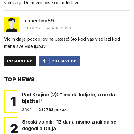
voli svoju Domovinu vise od tudih lazi
robertina59
11:46 22.TRAVANJ 2026.
Vidim da je poceo lov na Ustase! Sto kod vas vise lazi kod
mene sve vise ljubavi!
PRIJAVI SE
PRIJAVI SE
PUTEM
TOP NEWS
FACEBOOKA
Pad Krajine (2): "Ima da koljete, a ne da
1
bježite!"
360°
232763
prikaza
Srpski vojnik: '12 dana nismo znali da se
2
dogodila Oluja'