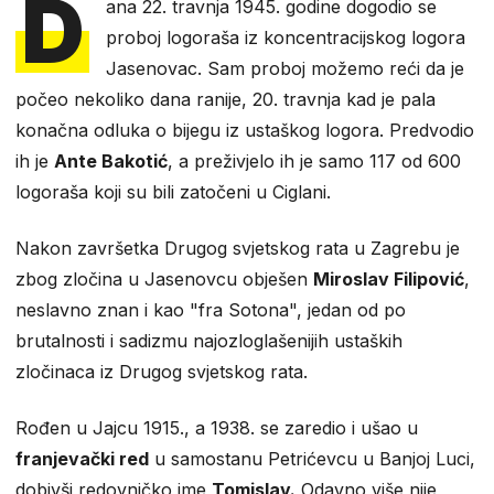
D
ana 22. travnja 1945. godine dogodio se
proboj logoraša iz koncentracijskog logora
Jasenovac. Sam proboj možemo reći da je
počeo nekoliko dana ranije, 20. travnja kad je pala
konačna odluka o bijegu iz ustaškog logora. Predvodio
ih je
Ante Bakotić
, a preživjelo ih je samo 117 od 600
logoraša koji su bili zatočeni u Ciglani.
Nakon završetka Drugog svjetskog rata u Zagrebu je
zbog zločina u Jasenovcu obješen
Miroslav Filipović
,
neslavno znan i kao "fra Sotona", jedan od po
brutalnosti i sadizmu najozloglašenijih ustaških
zločinaca iz Drugog svjetskog rata.
Rođen u Jajcu 1915., a 1938. se zaredio i ušao u
franjevački red
u samostanu Petrićevcu u Banjoj Luci,
dobivši redovničko ime
Tomislav.
Odavno više nije