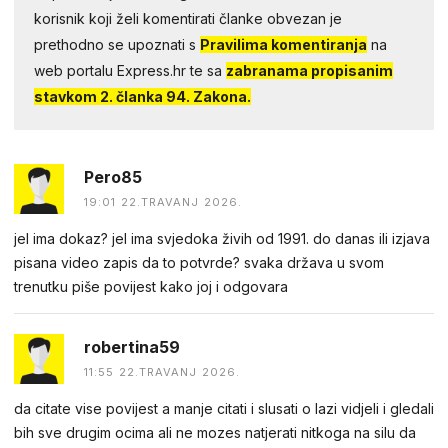
korisnik koji želi komentirati članke obvezan je
prethodno se upoznati s
Pravilima komentiranja
na
web portalu Express.hr te sa
zabranama propisanim
stavkom 2. članka 94. Zakona.
Pero85
19:01 22.TRAVANJ 2026.
jel ima dokaz? jel ima svjedoka živih od 1991. do danas ili izjava
pisana video zapis da to potvrde? svaka država u svom
trenutku piše povijest kako joj i odgovara
robertina59
11:55 22.TRAVANJ 2026.
da citate vise povijest a manje citati i slusati o lazi vidjeli i gledali
bih sve drugim ocima ali ne mozes natjerati nitkoga na silu da