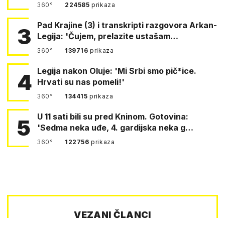
360°
224585
prikaza
Pad Krajine (3) i transkripti razgovora Arkan-
3
Legija: 'Čujem, prelazite ustašam…
360°
139716
prikaza
Legija nakon Oluje: 'Mi Srbi smo pič*ice.
4
Hrvati su nas pomeli!'
360°
134415
prikaza
U 11 sati bili su pred Kninom. Gotovina:
5
'Sedma neka uđe, 4. gardijska neka g…
360°
122756
prikaza
VEZANI ČLANCI