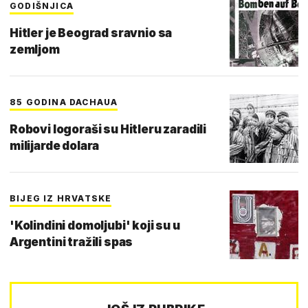
GODIŠNJICA
Hitler je Beograd sravnio sa
zemljom
85 GODINA DACHAUA
Robovi logoraši su Hitleru zaradili
milijarde dolara
BIJEG IZ HRVATSKE
'Kolindini domoljubi' koji su u
Argentini tražili spas