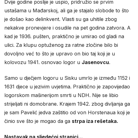
Dvije godine poslije je uspio, pridružio se prvim
ustašama u Mađarskoj, ali ga je stajalo slobode to što
je došao kao delinkvent. Vlasti su ga uhitile zbog
nekakve pronevjere i osudile na pet godina zatvora. A
kad je 1936. pušten, praktično je umirao od gladi na
ulici. Za klupu optuženog za ratne zločine bilo bi
dovoljno već to što je upravo on bio taj koji je u
kolovozu 1941. osnovao logor u
Jasenovcu
.
Samo u dječjem logoru u Sisku umrlo je između 1152 i
1631 djece u jezivim uvjetima. Praktično je zapovijedao
logorskom mašinerijom smrti u NDH. Nije se libio
strijeljati ni domobrane. Krajem 1942. zbog divljanja ga
je sam Pavelić jedva zaštitio od von Horstenaua koji je
činio sve što je mogao da ga
strpa iza rešetaka.
Nastavak na sljedećoj stranici...