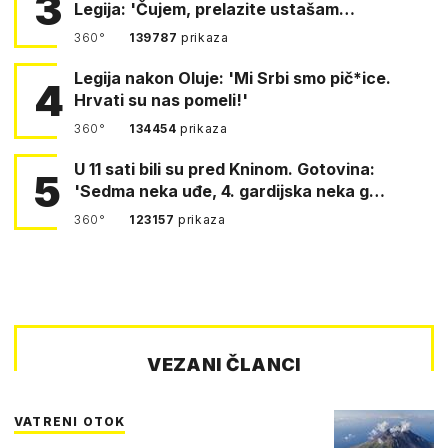
3
Legija: 'Čujem, prelazite ustašam…
360°
139787
prikaza
Legija nakon Oluje: 'Mi Srbi smo pič*ice.
4
Hrvati su nas pomeli!'
360°
134454
prikaza
U 11 sati bili su pred Kninom. Gotovina:
5
'Sedma neka uđe, 4. gardijska neka g…
360°
123157
prikaza
VEZANI ČLANCI
VATRENI OTOK