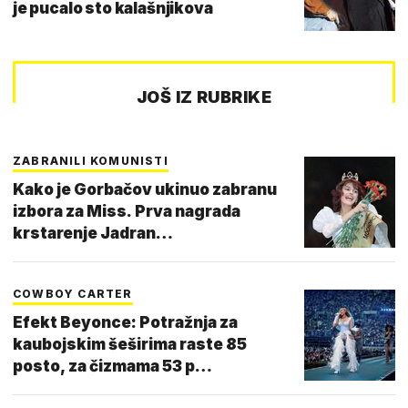
je pucalo sto kalašnjikova
JOŠ IZ RUBRIKE
ZABRANILI KOMUNISTI
Kako je Gorbačov ukinuo zabranu
izbora za Miss. Prva nagrada
krstarenje Jadran…
COWBOY CARTER
Efekt Beyonce: Potražnja za
kaubojskim šeširima raste 85
posto, za čizmama 53 p…