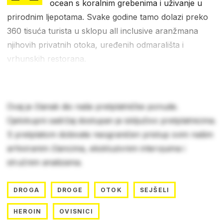
ocean s koralnim grebenima i uživanje u
prirodnim ljepotama. Svake godine tamo dolazi preko
360 tisuća turista u sklopu all inclusive aranžmana
njihovih privatnih otoka, uređenih odmarališta i
vrhunskih restorana.
Ovaj je članak dio naše pretplatničke ponude.
Cjelokupni sadržaj dostupan je isključivo pretplatnicima.
S pretplatom dobivate neograničen pristup svim našim
arhiviranim člancima, ekskluzivnim intervjuima i
stručnim analizama.
DROGA
DROGE
OTOK
SEJŠELI
HEROIN
OVISNICI