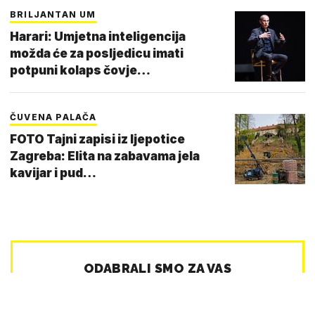
BRILJANTAN UM
Harari: Umjetna inteligencija
možda će za posljedicu imati
potpuni kolaps čovje…
ČUVENA PALAČA
FOTO Tajni zapisi iz ljepotice
Zagreba: Elita na zabavama jela
kavijar i pud…