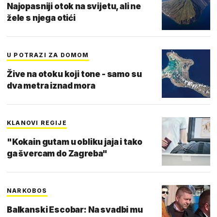
Najopasniji otok na svijetu, ali ne
žele s njega otići
U POTRAZI ZA DOMOM
Žive na otoku koji tone - samo su
dva metra iznad mora
KLANOVI REGIJE
"Kokain gutam u obliku jaja i tako
ga švercam do Zagreba"
NARKOBOS
Balkanski Escobar: Na svadbi mu