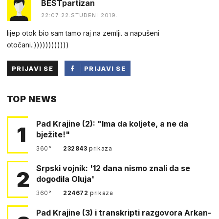
BESTpartizan
22:07 22.STUDENI 2019.
lijep otok bio sam tamo raj na zemlji. a napušeni
otočani.:))))))))))))
PRIJAVI SE
PRIJAVI SE
PUTEM
TOP NEWS
FACEBOOKA
Pad Krajine (2): "Ima da koljete, a ne da
1
bježite!"
360°
232843
prikaza
Srpski vojnik: '12 dana nismo znali da se
2
dogodila Oluja'
360°
224672
prikaza
Pad Krajine (3) i transkripti razgovora Arkan-