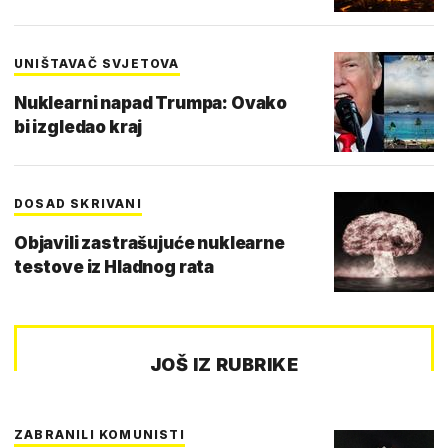
UNIŠTAVAČ SVJETOVA
Nuklearni napad Trumpa: Ovako
bi izgledao kraj
DOSAD SKRIVANI
Objavili zastrašujuće nuklearne
testove iz Hladnog rata
JOŠ IZ RUBRIKE
ZABRANILI KOMUNISTI