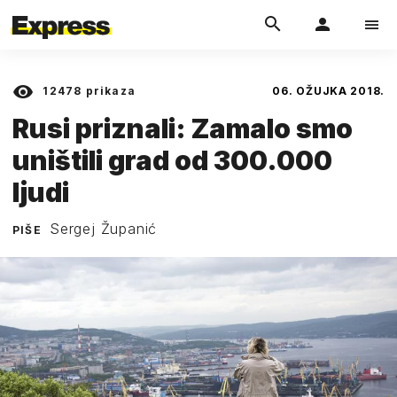
12478
prikaza
06. OŽUJKA 2018.
Rusi priznali: Zamalo smo
uništili grad od 300.000
ljudi
Sergej Županić
PIŠE