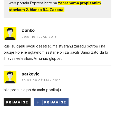
web portalu Express.hr te sa
zabranama propisanim
stavkom 2. članka 94. Zakona.
Danko
09:51 16.RUJAN 2018.
Rusi su cijelu svoju desetljećima stvaranu zaradu potrošili na
oružje koje je uglavnom zastarjelo i za baciti. Samo zato da bi
ih zvali velesilom. Vrhunac gluposti
patkovic
20:02 06.OŽUJAK 2018.
bila procurila pa da malo popikuju
PRIJAVI SE
PRIJAVI SE
PUTEM