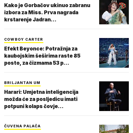
Kako je Gorbačov ukinuo zabranu
izbora za Miss. Prva nagrada
krstarenje Jadran…
COWBOY CARTER
Efekt Beyonce: Potražnja za
kaubojskim šeširima raste 85
posto, za čizmama 53 p…
BRILJANTAN UM
Harari: Umjetna inteligencija
možda će za posljedicu imati
potpuni kolaps čovje…
ČUVENA PALAČA