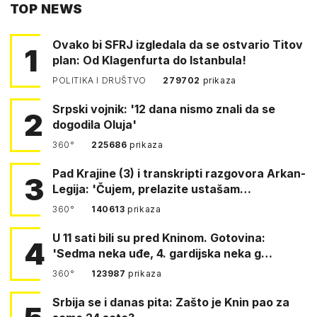
TOP NEWS
FACEBOOKA
Ovako bi SFRJ izgledala da se ostvario Titov
1
plan: Od Klagenfurta do Istanbula!
POLITIKA I DRUŠTVO
279702
prikaza
Srpski vojnik: '12 dana nismo znali da se
2
dogodila Oluja'
360°
225686
prikaza
Pad Krajine (3) i transkripti razgovora Arkan-
3
Legija: 'Čujem, prelazite ustašam…
360°
140613
prikaza
U 11 sati bili su pred Kninom. Gotovina:
4
'Sedma neka uđe, 4. gardijska neka g…
360°
123987
prikaza
Srbija se i danas pita: Zašto je Knin pao za