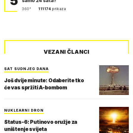
5
samo 24 sata?
360°
111174
prikaza
VEZANI ČLANCI
SAT SUDNJEG DANA
Još dvije minute: Odaberite tko
će vas spržiti A-bombom
NUKLEARNI DRON
Status-6: Putinovo oružje za
uništenje svijeta