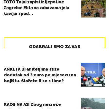
FOTO Tajni zapisi iz ljepotice
Zagreba: Elita na zabavama jela
kavijar i pud…