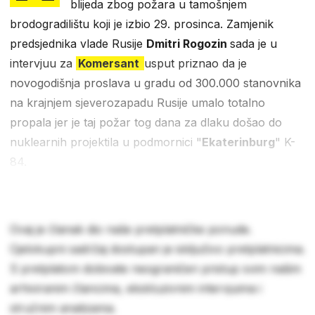
blijeda zbog požara u tamošnjem
brodogradilištu koji je izbio 29. prosinca. Zamjenik
predsjednika vlade Rusije
Dmitri Rogozin
sada je u
intervjuu za
Komersant
usput priznao da je
novogodišnja proslava u gradu od 300.000 stanovnika
na krajnjem sjeverozapadu Rusije umalo totalno
propala jer je taj požar tog dana za dlaku došao do
nuklearnih projektila u podmornici "
Ekaterinburg
" K-
84.
Ovaj je članak dio naše pretplatničke ponude.
Cjelokupni sadržaj dostupan je isključivo pretplatnicima.
S pretplatom dobivate neograničen pristup svim našim
arhiviranim člancima, ekskluzivnim intervjuima i
stručnim analizama.