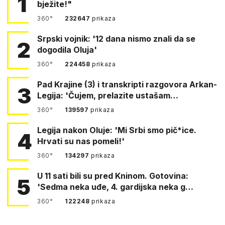
1
bježite!"
360°
232647
prikaza
Srpski vojnik: '12 dana nismo znali da se
2
dogodila Oluja'
360°
224458
prikaza
Pad Krajine (3) i transkripti razgovora Arkan-
3
Legija: 'Čujem, prelazite ustašam…
360°
139597
prikaza
Legija nakon Oluje: 'Mi Srbi smo pič*ice.
4
Hrvati su nas pomeli!'
360°
134297
prikaza
U 11 sati bili su pred Kninom. Gotovina:
5
'Sedma neka uđe, 4. gardijska neka g…
360°
122248
prikaza