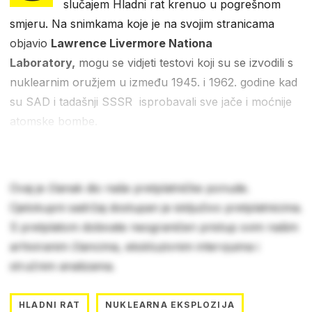
slučajem Hladni rat krenuo u pogrešnom
smjeru. Na snimkama koje je na svojim stranicama
objavio
Lawrence Livermore Nationa
Laboratory,
mogu se vidjeti testovi koji su se izvodili s
nuklearnim oružjem u između 1945. i 1962. godine kad
su SAD i tadašnji SSSR isprobavali sve jače i moćnije
atomske bombe.
Ovaj je članak dio naše pretplatničke ponude.
Cjelokupni sadržaj dostupan je isključivo pretplatnicima.
S pretplatom dobivate neograničen pristup svim našim
arhiviranim člancima, ekskluzivnim intervjuima i
stručnim analizama.
HLADNI RAT
NUKLEARNA EKSPLOZIJA