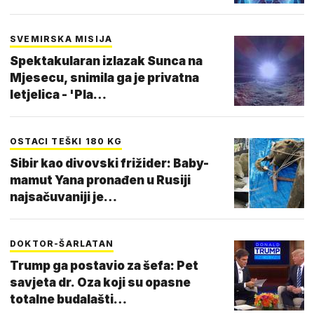
SVEMIRSKA MISIJA
Spektakularan izlazak Sunca na
Mjesecu, snimila ga je privatna
letjelica - 'Pla…
OSTACI TEŠKI 180 KG
Sibir kao divovski frižider: Baby-
mamut Yana pronađen u Rusiji
najsačuvaniji je…
DOKTOR-ŠARLATAN
Trump ga postavio za šefa: Pet
savjeta dr. Oza koji su opasne
totalne budalašti…