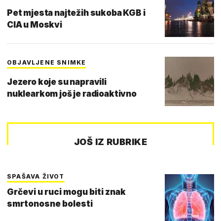
Pet mjesta najtežih sukoba KGB i
CIA u Moskvi
OBJAVLJENE SNIMKE
Jezero koje su napravili
nuklearkom još je radioaktivno
JOŠ IZ RUBRIKE
SPAŠAVA ŽIVOT
Grčevi u ruci mogu biti znak
smrtonosne bolesti