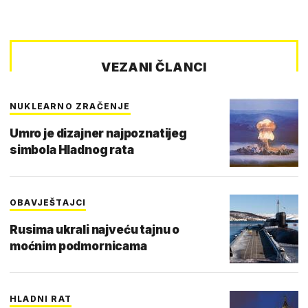
VEZANI ČLANCI
NUKLEARNO ZRAČENJE
Umro je dizajner najpoznatijeg
simbola Hladnog rata
OBAVJEŠTAJCI
Rusima ukrali najveću tajnu o
moćnim podmornicama
HLADNI RAT