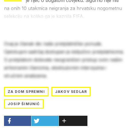
je riječ o bogatom čovjeku. Sigurno nije niti
na onih 10 utakmica neigranja za hrvatsku nogometnu
selekciju na koliko ga je kaznila FIFA.
Ovaj je članak dio naše pretplatničke ponude.
Cjelokupni sadržaj dostupan je isključivo pretplatnicima.
S pretplatom dobivate neograničen pristup svim našim
arhiviranim člancima, ekskluzivnim intervjuima i
stručnim analizama.
ZA DOM SPREMNI
JAKOV SEDLAR
JOSIP ŠIMUNIĆ