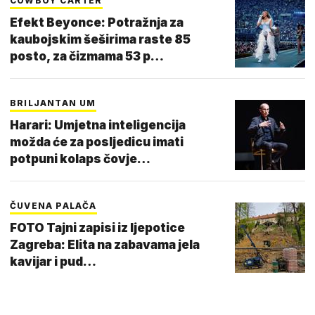
COWBOY CARTER
Efekt Beyonce: Potražnja za
kaubojskim šeširima raste 85
posto, za čizmama 53 p…
BRILJANTAN UM
Harari: Umjetna inteligencija
možda će za posljedicu imati
potpuni kolaps čovje…
ČUVENA PALAČA
FOTO Tajni zapisi iz ljepotice
Zagreba: Elita na zabavama jela
kavijar i pud…