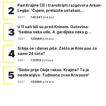
Pad Krajine (3) i transkripti razgovora Arkan-
2
Legija: 'Čujem, prelazite ustašam…
360°
140241
prikaza
U 11 sati bili su pred Kninom. Gotovina:
3
'Sedma neka uđe, 4. gardijska neka g…
360°
123589
prikaza
Srbija se i danas pita: Zašto je Knin pao za
4
samo 24 sata?
360°
110915
prikaza
'Slobo prije Oluje rekao: Krajina? To je
5
neobranjivo. Tuđmana zvao Krivousti'
360°
103655
prikaza