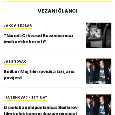
VEZANI ČLANCI
JAKOV SEDLAR
"Narod i Crkva od Bozanića nisu
imali velike koristi"
JASENOVAC
Sedlar: Moj film revidira laži, a ne
povijest
"JASENOVAC - ISTINA"
Izraelska veleposlanica: Sedlarov
film selektivno prikazuje povijest