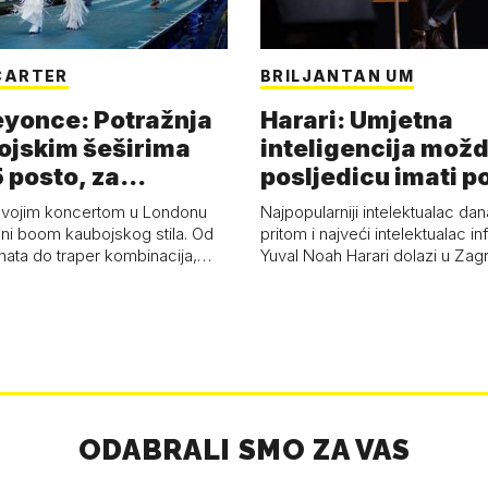
CARTER
BRILJANTAN UM
eyonce: Potražnja
Harari: Umjetna
ojskim šeširima
inteligencija možd
 posto, za
posljedicu imati p
a 53 p…
kolaps čovje…
svojim koncertom u Londonu
Najpopularniji intelektualac dan
ni boom kaubojskog stila. Od
pritom i najveći intelektualac i
anata do traper kombinacija,…
Yuval Noah Harari dolazi u Za