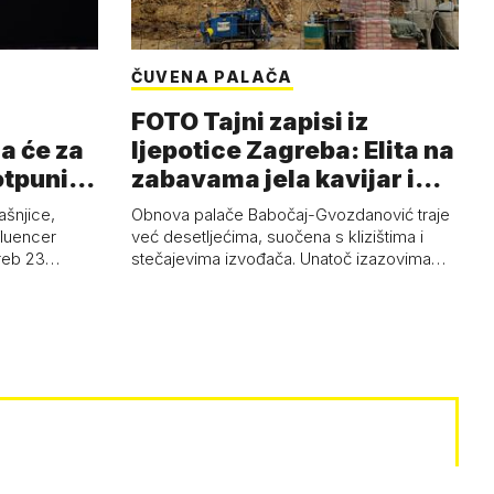
ČUVENA PALAČA
FOTO Tajni zapisi iz
a će za
ljepotice Zagreba: Elita na
otpuni
zabavama jela kavijar i
pud…
ašnjice,
Obnova palače Babočaj-Gvozdanović traje
nfluencer
već desetljećima, suočena s klizištima i
greb 23…
stečajevima izvođača. Unatoč izazovima…