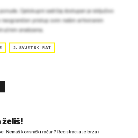
 ponude. Cjelokupni sadržaj dostupan je isključivo
e neograničen pristup svim našim arhiviranim
stručnim analizama.
E
2. SVJETSKI RAT
 želiš!
se. Nemaš korisnički račun? Registracija je brza i