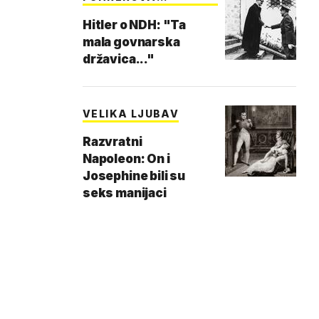
KOLONIJA
Hitler o NDH: "Ta
mala govnarska
državica..."
VELIKA LJUBAV
Razvratni
Napoleon: On i
Josephine bili su
seks manijaci