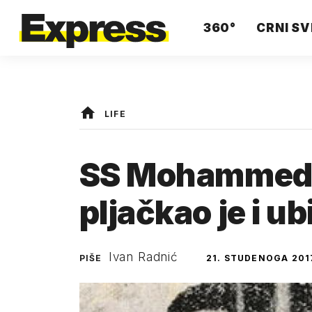
360°
CRNI SV
LIFE
SS Mohammed:
pljačkao je i ub
Ivan Radnić
PIŠE
21. STUDENOGA 201