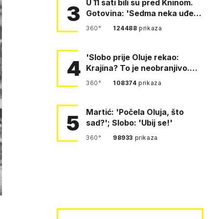
U 11 sati bili su pred Kninom.
3
Gotovina: 'Sedma neka uđe,
4. gardijska neka g…
360°
124488
prikaza
'Slobo prije Oluje rekao:
4
Krajina? To je neobranjivo.
Tuđmana zvao Krivousti'
360°
108374
prikaza
Martić: 'Počela Oluja, što
5
sad?'; Slobo: 'Ubij se!'
360°
98933
prikaza