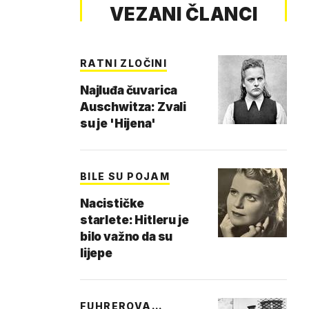
VEZANI ČLANCI
RATNI ZLOČINI
Najluđa čuvarica
Auschwitza: Zvali
su je 'Hijena'
BILE SU POJAM
Nacističke
starlete: Hitleru je
bilo važno da su
lijepe
FUHREROVA