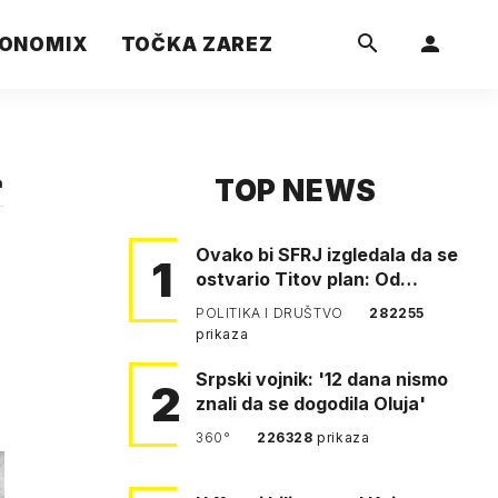
ONOMIX
TOČKA ZAREZ
TOP NEWS
a
Ovako bi SFRJ izgledala da se
1
ostvario Titov plan: Od
Klagenfurta do Istanbula!
POLITIKA I DRUŠTVO
282255
prikaza
Srpski vojnik: '12 dana nismo
2
znali da se dogodila Oluja'
360°
226328
prikaza