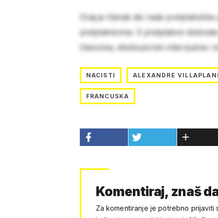
Ovaj je članak dio naše pretplatničke
pretplatnicima. S pretplatom dobivat
člancima, ekskluzivnim intervjuima i 
NACISTI
ALEXANDRE VILLAPLAN
FRANCUSKA
Komentiraj, znaš da
Za komentiranje je potrebno prijaviti 