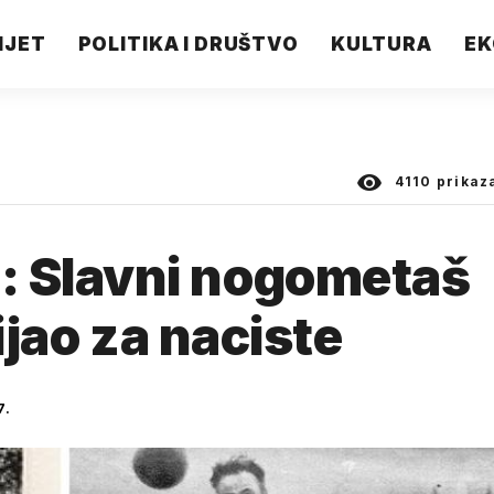
IJET
POLITIKA I DRUŠTVO
KULTURA
EK
4110
prikaz
 Slavni nogometaš
ijao za naciste
7.