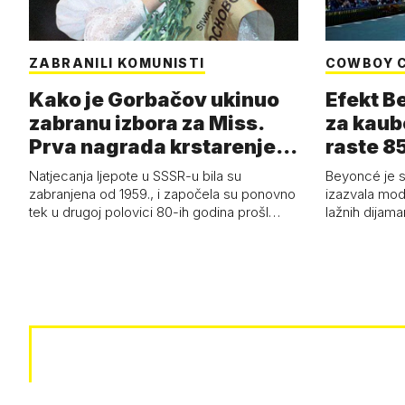
ZABRANILI KOMUNISTI
COWBOY 
Kako je Gorbačov ukinuo
Efekt B
zabranu izbora za Miss.
za kaub
Prva nagrada krstarenje
raste 85
Jadran…
čizmam
Natjecanja ljepote u SSSR-u bila su
Beyoncé je 
zabranjena od 1959., i započela su ponovno
izazvala mod
tek u drugoj polovici 80-ih godina prošl…
lažnih dijam