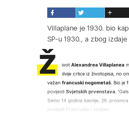
Villaplane je 1930. bio ka
SP-u 1930., a zbog izdaje 
Ž
ivot
Alexandrea Villaplanea
mn
dvije crtice iz životopisa, no o
važan
francuski nogometaš
. Bio je
povijesti
Svjetskih prvenstava
. 'Gals
Samo 14 godina kasnije, 26. prosinca 
povijesti Francuske i streljan.