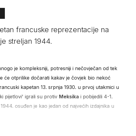
petan francuske reprezentacije na
je streljan 1944.
ogo je kompleksniji, potresniji i nečovječan od tek
ne će otprilike dočarati kakav je čovjek bio nekoć
 francuski kapetan 13. srpnja 1930. u prvoj utakmici u
ki pijetlovi' igrali su protiv
Meksika
i pobijedili 4-1.
1944. osuđen je kao jedan od najvećih izdajnika u