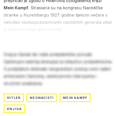
prepričao je zgodu o Hitlerovoj ozloglašenoj knjizi
Mein Kampf
. Strassera su na kongresu Nacističke
stranke u Nurembergu 1927. godine tijekom večere s
nekoliko visokopozicioniranih nacističkih generala pitali
je li ikad pročitao Mein Kampf.
Ovaj je članak dio naše pretplatničke ponude.
Cjelokupni sadržaj dostupan je isključivo pretplatnicima.
S pretplatom dobivate neograničen pristup svim našim
arhiviranim člancima, ekskluzivnim intervjuima i
stručnim analizama.
HITLER
NEONACISTI
MEIN KAMPF
KNJIGA