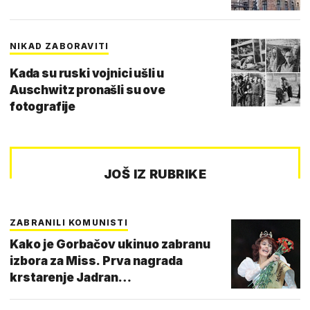
NIKAD ZABORAVITI
Kada su ruski vojnici ušli u
Auschwitz pronašli su ove
fotografije
JOŠ IZ RUBRIKE
ZABRANILI KOMUNISTI
Kako je Gorbačov ukinuo zabranu
izbora za Miss. Prva nagrada
krstarenje Jadran…