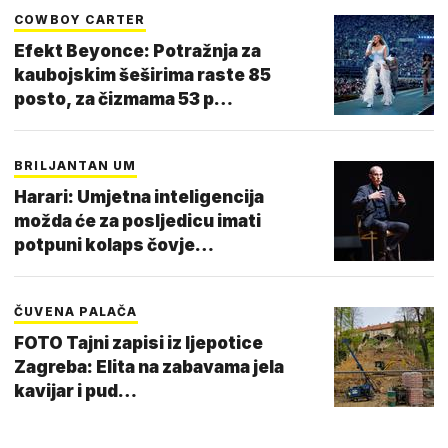
COWBOY CARTER
Efekt Beyonce: Potražnja za
kaubojskim šeširima raste 85
posto, za čizmama 53 p…
BRILJANTAN UM
Harari: Umjetna inteligencija
možda će za posljedicu imati
potpuni kolaps čovje…
ČUVENA PALAČA
FOTO Tajni zapisi iz ljepotice
Zagreba: Elita na zabavama jela
kavijar i pud…