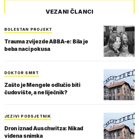
VEZANI ČLANCI
BOLESTAN PROJEKT
Trauma zvijezde ABBA-e: Bila je
beba naci pokusa
DOKTOR SMRT
Zašto je Mengele odlučio biti
čudovište, a ne liječnik?
JEZIVI PODSJETNIK
Dron iznad Auschwitza: Nikad
viđena snimka