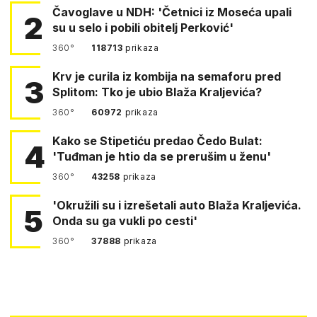
Čavoglave u NDH: 'Četnici iz Moseća upali
2
su u selo i pobili obitelj Perković'
360°
118713
prikaza
Krv je curila iz kombija na semaforu pred
3
Splitom: Tko je ubio Blaža Kraljevića?
360°
60972
prikaza
Kako se Stipetiću predao Čedo Bulat:
4
'Tuđman je htio da se prerušim u ženu'
360°
43258
prikaza
'Okružili su i izrešetali auto Blaža Kraljevića.
5
Onda su ga vukli po cesti'
360°
37888
prikaza