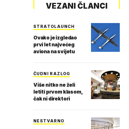
VEZANI ČLANCI
STRATOLAUNCH
Ovako je izgledao
prvi let najvećeg
aviona na svijetu
ČUDNI RAZLOG
Više nitko ne želi
letiti prvom klasom,
čak ni direktori
NESTVARNO