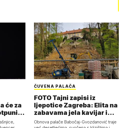
ČUVENA PALAČA
FOTO Tajni zapisi iz
a će za
ljepotice Zagreba: Elita na
otpuni
zabavama jela kavijar i
pud…
ašnjice,
Obnova palače Babočaj-Gvozdanović traje
nfluencer
već desetljećima, suočena s klizištima i