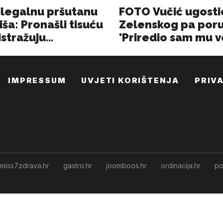
IMPRESSUM
UVJETI KORIŠTENJA
PRIV
miss7zdrava.hr
gastro.hr
joomboos.hr
ordinacija.hr
po