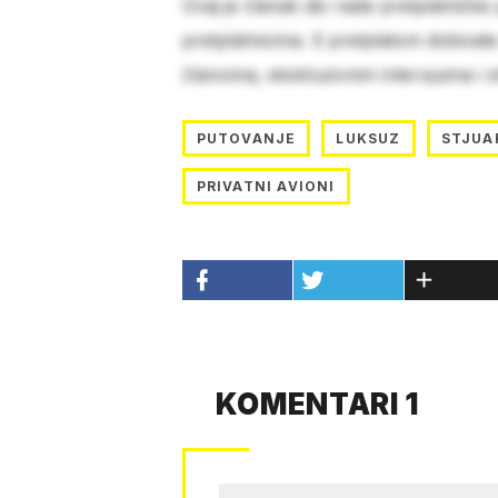
Ovaj je članak dio naše pretplatničke
pretplatnicima. S pretplatom dobivat
člancima, ekskluzivnim intervjuima i 
PUTOVANJE
LUKSUZ
STJUA
PRIVATNI AVIONI
KOMENTARI 1