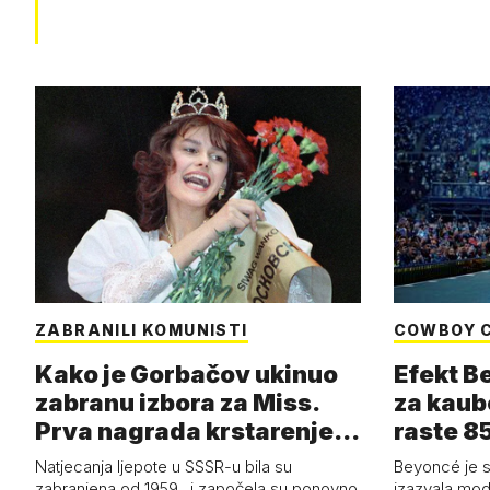
ZABRANILI KOMUNISTI
COWBOY 
Kako je Gorbačov ukinuo
Efekt B
zabranu izbora za Miss.
za kaub
Prva nagrada krstarenje
raste 85
Jadran…
čizmam
Natjecanja ljepote u SSSR-u bila su
Beyoncé je 
zabranjena od 1959., i započela su ponovno
izazvala mod