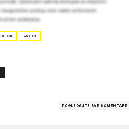
 ponude. Cjelokupni sadržaj dostupan je isključivo
e neograničen pristup svim našim arhiviranim
stručnim analizama.
RDESA
AVION
POGLEDAJTE SVE
KOMENTARE