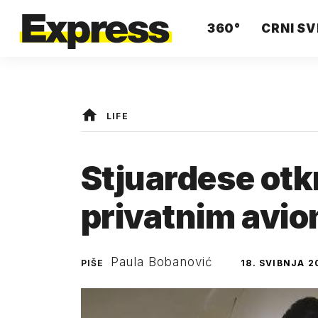
360°
CRNI SV
LIFE
Stjuardese otkr
privatnim avi
Paula Bobanović
PIŠE
18. SVIBNJA 2