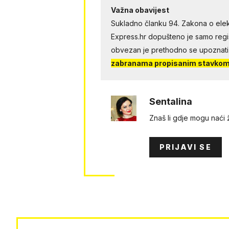
Važna obavijest
Sukladno članku 94. Zakona o elek
Express.hr dopušteno je samo regist
obvezan je prethodno se upoznati
zabranama propisanim stavkom 
Sentalina
Znaš li gdje mogu naći
PRIJAVI SE