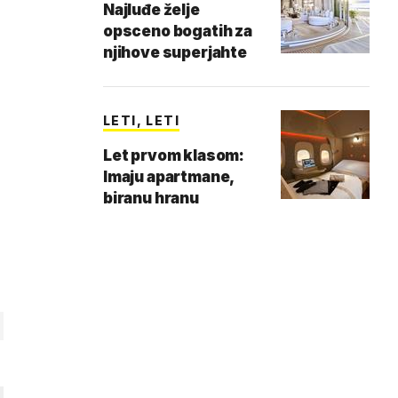
Najluđe želje
opsceno bogatih za
njihove superjahte
LETI, LETI
Let prvom klasom:
Imaju apartmane,
biranu hranu