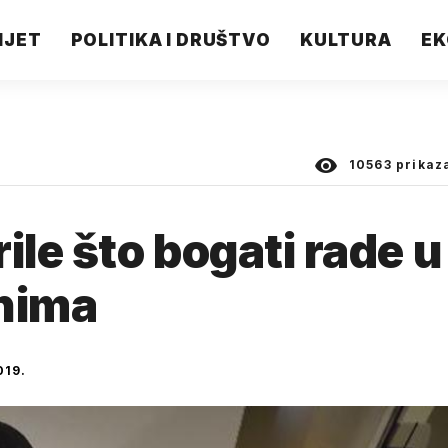
IJET
POLITIKA I DRUŠTVO
KULTURA
EK
10563
prikaz
ile što bogati rade u
onima
019.