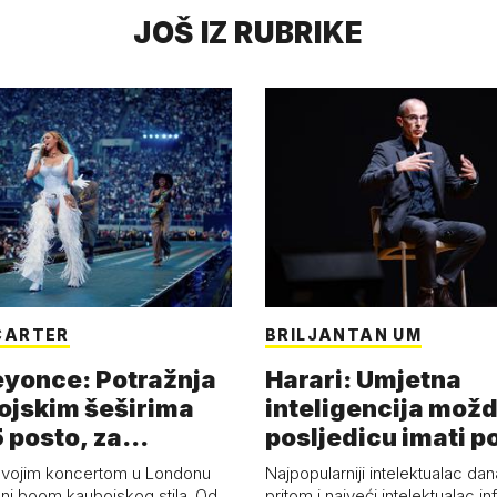
JOŠ IZ RUBRIKE
CARTER
BRILJANTAN UM
eyonce: Potražnja
Harari: Umjetna
ojskim šeširima
inteligencija možd
 posto, za
posljedicu imati p
a 53 p…
kolaps čovje…
svojim koncertom u Londonu
Najpopularniji intelektualac dan
ni boom kaubojskog stila. Od
pritom i najveći intelektualac i