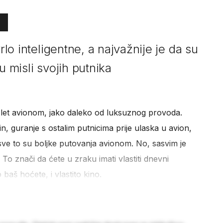
vrlo inteligentne, a najvažnije je da su
u misli svojih putnika
let avionom, jako daleko od luksuznog provoda.
, guranje s ostalim putnicima prije ulaska u avion,
 sve to su boljke putovanja avionom. No, sasvim je
 To znači da ćete u zraku imati vlastiti dnevni
aš hoćete, i vlastito kino.