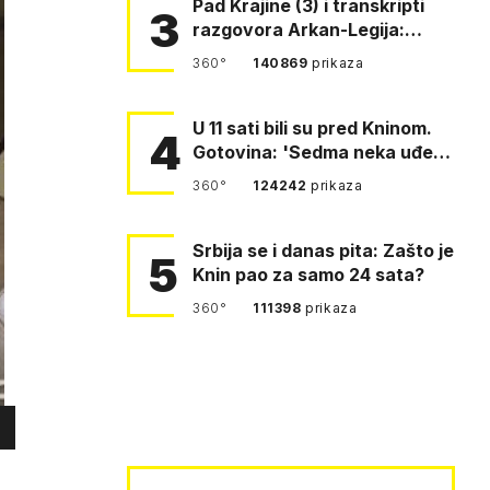
Pad Krajine (3) i transkripti
3
razgovora Arkan-Legija:
'Čujem, prelazite ustašam…
360°
140869
prikaza
U 11 sati bili su pred Kninom.
4
Gotovina: 'Sedma neka uđe,
4. gardijska neka g…
360°
124242
prikaza
Srbija se i danas pita: Zašto je
5
Knin pao za samo 24 sata?
360°
111398
prikaza