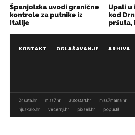
KONTAKT
OGLAŠAVANJE
ARHIVA
24sata.hr
miss7.hr
autostart.hr
miss7mama.hr
njuskalo.hr
vecernji.hr
pixsell.hr
popusti!