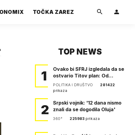
ONOMIX
TOČKA ZAREZ
TOP NEWS
a
Ovako bi SFRJ izgledala da se
1
ostvario Titov plan: Od
Klagenfurta do Istanbula!
POLITIKA I DRUŠTVO
281422
prikaza
Srpski vojnik: '12 dana nismo
2
znali da se dogodila Oluja'
360°
225983
prikaza