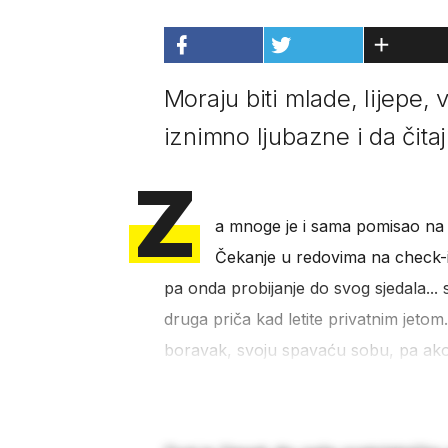
Moraju biti mlade, lijepe, 
iznimno ljubazne i da čitaj
Z
a mnoge je i sama pomisao na 
Čekanje u redovima na check-in
pa onda probijanje do svog sjedala...
druga priča kad letite privatnim jetom.
boravak, svoju spavaću sobu, pa ako b