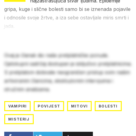
najzastrašujuća stvar ljudima. Epidemije
gripa, kuge i slične bolesti samo bi se iznenada pojavile
i odnosile svoje žrtve, a iza sebe ostavljale miris smrti i
jada.
Ovaj je članak dio naše pretplatničke ponude.
Cjelokupni sadržaj dostupan je isključivo pretplatnicima.
S pretplatom dobivate neograničen pristup svim našim
arhiviranim člancima, ekskluzivnim intervjuima i
stručnim analizama.
VAMPIRI
POVIJEST
MITOVI
BOLESTI
MISTERIJ