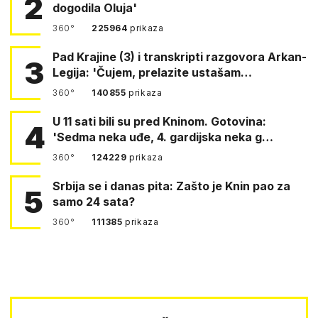
2
dogodila Oluja'
360°
225964
prikaza
Pad Krajine (3) i transkripti razgovora Arkan-
3
Legija: 'Čujem, prelazite ustašam…
360°
140855
prikaza
U 11 sati bili su pred Kninom. Gotovina:
4
'Sedma neka uđe, 4. gardijska neka g…
360°
124229
prikaza
Srbija se i danas pita: Zašto je Knin pao za
5
samo 24 sata?
360°
111385
prikaza