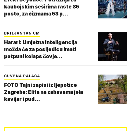
kaubojskim šeširima raste 85
posto, za čizmama 53 p…
BRILJANTAN UM
Harari: Umjetna inteligencija
možda će za posljedicu imati
potpuni kolaps čovje…
ČUVENA PALAČA
FOTO Tajni zapisi iz ljepotice
Zagreba: Elita na zabavama jela
kavijar i pud…