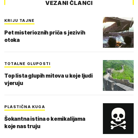
VEZANI ČLANCI
KRIJU TAJNE
Pet misterioznih priča s jezivih
otoka
TOTALNE GLUPOSTI
Top lista glupih mitova u koje ljudi
vjeruju
PLASTIČNA KUGA
Šokantna istina o kemikalijama
koje nas truju