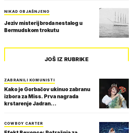
NIKAD OBJAŠNJENO
Jeziv misterij broda nestalog u
Bermudskom trokutu
JOŠ IZ RUBRIKE
ZABRANILI KOMUNISTI
Kako je Gorbačov ukinuo zabranu
izbora za Miss. Prva nagrada
krstarenje Jadran…
COWBOY CARTER
Efekt Beyonce: Potražnja za