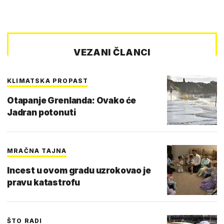
VEZANI ČLANCI
KLIMATSKA PROPAST
Otapanje Grenlanda: Ovako će
Jadran potonuti
MRAČNA TAJNA
Incest u ovom gradu uzrokovao je
pravu katastrofu
ŠTO RADI