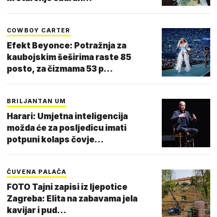
COWBOY CARTER
Efekt Beyonce: Potražnja za
kaubojskim šeširima raste 85
posto, za čizmama 53 p…
BRILJANTAN UM
Harari: Umjetna inteligencija
možda će za posljedicu imati
potpuni kolaps čovje…
ČUVENA PALAČA
FOTO Tajni zapisi iz ljepotice
Zagreba: Elita na zabavama jela
kavijar i pud…