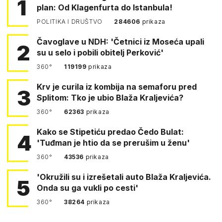
1
plan: Od Klagenfurta do Istanbula!
POLITIKA I DRUŠTVO
284606
prikaza
Čavoglave u NDH: 'Četnici iz Moseća upali
2
su u selo i pobili obitelj Perković'
360°
119199
prikaza
Krv je curila iz kombija na semaforu pred
3
Splitom: Tko je ubio Blaža Kraljevića?
360°
62363
prikaza
Kako se Stipetiću predao Čedo Bulat:
4
'Tuđman je htio da se prerušim u ženu'
360°
43536
prikaza
'Okružili su i izrešetali auto Blaža Kraljevića.
5
Onda su ga vukli po cesti'
360°
38264
prikaza