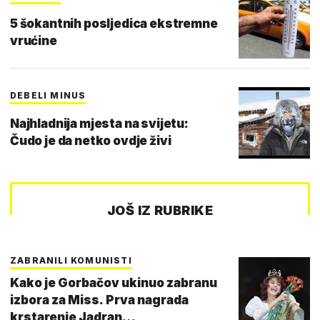
5 šokantnih posljedica ekstremne
vrućine
DEBELI MINUS
Najhladnija mjesta na svijetu:
Čudo je da netko ovdje živi
JOŠ IZ RUBRIKE
ZABRANILI KOMUNISTI
Kako je Gorbačov ukinuo zabranu
izbora za Miss. Prva nagrada
krstarenje Jadran…