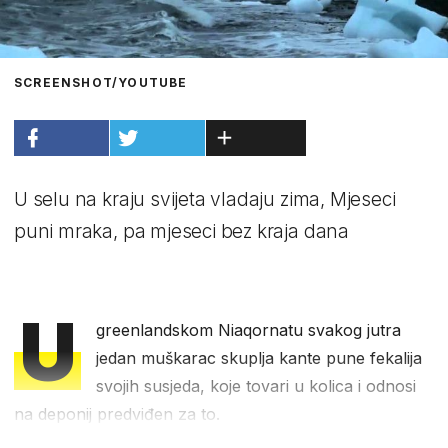
SCREENSHOT/YOUTUBE
U selu na kraju svijeta vladaju zima, Mjeseci
puni mraka, pa mjeseci bez kraja dana
U
greenlandskom Niaqornatu svakog jutra
jedan muškarac skuplja kante pune fekalija
svojih susjeda, koje tovari u kolica i odnosi
na deponij predviđen za to.