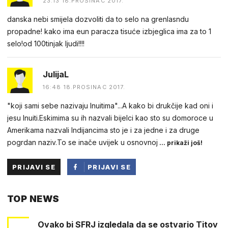
23:13 18.PROSINAC 2017.
danska nebi smijela dozvoliti da to selo na grenlasndu
propadne! kako ima eun paracza tisuće izbjeglica ima za to 1
selo!od 100tinjak ljudi!!!!
JulijaL
16:48 18.PROSINAC 2017.
"koji sami sebe nazivaju Inuitima"...A kako bi drukčije kad oni i
jesu Inuiti.Eskimima su ih nazvali bijelci kao sto su domoroce u
Amerikama nazvali Indijancima sto je i za jedne i za druge
pogrdan naziv.To se inače uvijek u osnovnoj
... prikaži još!
PRIJAVI SE
PRIJAVI SE
PUTEM
TOP NEWS
FACEBOOKA
Ovako bi SFRJ izgledala da se ostvario Titov