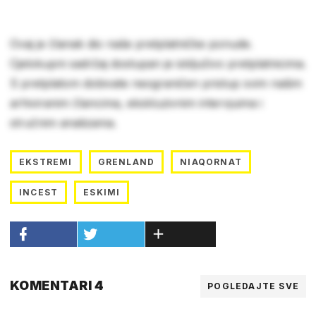
Ovaj je članak dio naše pretplatničke ponude.
Cjelokupni sadržaj dostupan je isključivo pretplatnicima.
S pretplatom dobivate neograničen pristup svim našim
arhiviranim člancima, ekskluzivnim intervjuima i
stručnim analizama.
EKSTREMI
GRENLAND
NIAQORNAT
INCEST
ESKIMI
KOMENTARI 4
POGLEDAJTE SVE