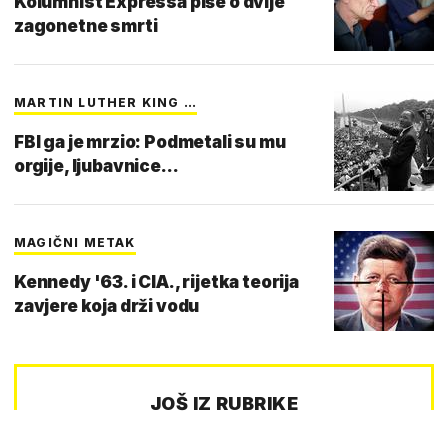
Kolumnist Expressa piše o dvije
zagonetne smrti
MARTIN LUTHER KING …
FBI ga je mrzio: Podmetali su mu
orgije, ljubavnice...
MAGIČNI METAK
Kennedy '63. i CIA., rijetka teorija
zavjere koja drži vodu
JOŠ IZ RUBRIKE