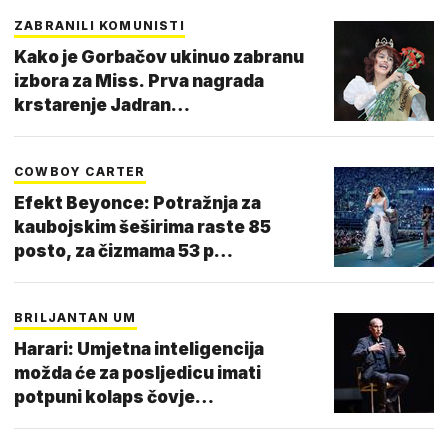
ZABRANILI KOMUNISTI
Kako je Gorbačov ukinuo zabranu
izbora za Miss. Prva nagrada
krstarenje Jadran…
COWBOY CARTER
Efekt Beyonce: Potražnja za
kaubojskim šeširima raste 85
posto, za čizmama 53 p…
BRILJANTAN UM
Harari: Umjetna inteligencija
možda će za posljedicu imati
potpuni kolaps čovje…