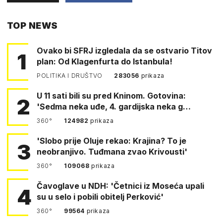
PUTEM
TOP NEWS
FACEBOOKA
Ovako bi SFRJ izgledala da se ostvario Titov
1
plan: Od Klagenfurta do Istanbula!
POLITIKA I DRUŠTVO
283056
prikaza
U 11 sati bili su pred Kninom. Gotovina:
2
'Sedma neka uđe, 4. gardijska neka g…
360°
124982
prikaza
'Slobo prije Oluje rekao: Krajina? To je
3
neobranjivo. Tuđmana zvao Krivousti'
360°
109068
prikaza
Čavoglave u NDH: 'Četnici iz Moseća upali
4
su u selo i pobili obitelj Perković'
360°
99564
prikaza