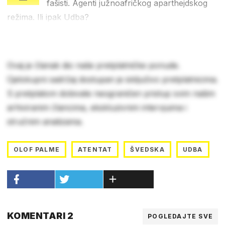
fašisti. Agenti južnoafričkog aparthejdskog
režima. Ili ipak Udba?
Ovaj je članak dio naše pretplatničke ponude.
Cjelokupni sadržaj dostupan je isključivo pretplatnicima.
S pretplatom dobivate neograničen pristup svim našim
arhiviranim člancima, ekskluzivnim intervjuima i
stručnim analizama.
OLOF PALME
ATENTAT
ŠVEDSKA
UDBA
KOMENTARI 2
POGLEDAJTE SVE