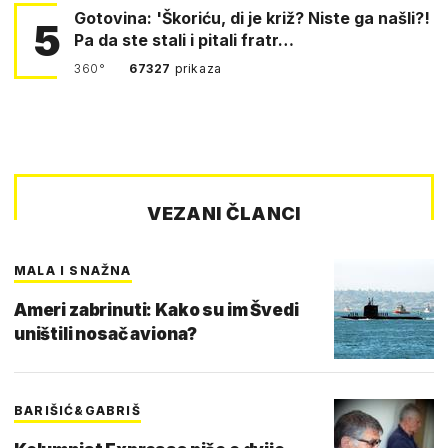
Gotovina: 'Škoriću, di je križ? Niste ga našli?!
5
Pa da ste stali i pitali fratr…
360°
67327
prikaza
VEZANI ČLANCI
MALA I SNAŽNA
Ameri zabrinuti: Kako su im Švedi
uništili nosač aviona?
BARIŠIĆ&GABRIŠ