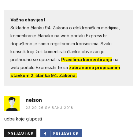
Važna obavijest
Sukladno članku 94. Zakona o elektroničkim medijima,
komentiranje članaka na web portalu Express.hr
dopušteno je samo registriranim korisnicima. Svaki
korisnik koji želi komentirati članke obvezan je
prethodno se upoznati s
Pravilima komentiranja
na
web portalu Express.hr te sa
zabranama propisanim
stavkom 2. članka 94. Zakona.
nelson
22:29 26.SVIBANJ 2018.
udba koje gluposti
PRIJAVI SE
PRIJAVI SE