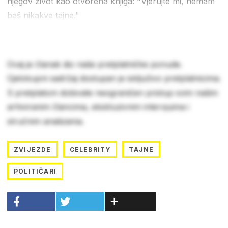
njegov život kao otvorena knjiga: "Vjerujte mi, nemam
baš nikakve tajne."
Ovaj je članak dio naše pretplatničke ponude.
Cjelokupni sadržaj dostupan je isključivo pretplatnicima.
S pretplatom dobivate neograničen pristup svim našim
arhiviranim člancima, ekskluzivnim intervjuima i
stručnim analizama.
ZVIJEZDE
CELEBRITY
TAJNE
POLITIČARI