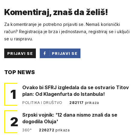
Komentiraj, znaš da želiš!
Za komentiranje je potrebno prijaviti se. Nemaš korisnički
račun? Registracija je brza i jednostavna, registriraj se i uključi
se u raspravu.
PRIJAVI SE
PRIJAVI SE
PUTEM
TOP NEWS
FACEBOOKA
Ovako bi SFRJ izgledala da se ostvario Titov
1
plan: Od Klagenfurta do Istanbula!
POLITIKA I DRUŠTVO
282117
prikaza
Srpski vojnik: '12 dana nismo znali da se
2
dogodila Oluja'
360°
226272
prikaza