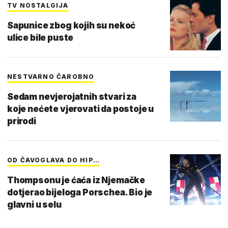
TV NOSTALGIJA
Sapunice zbog kojih su nekoć
ulice bile puste
NESTVARNO ČAROBNO
Sedam nevjerojatnih stvari za
koje nećete vjerovati da postoje u
prirodi
OD ČAVOGLAVA DO HIP…
Thompsonu je ćaća iz Njemačke
dotjerao bijeloga Porschea. Bio je
glavni u selu