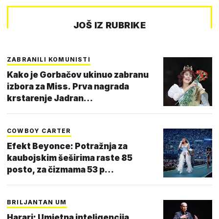
JOŠ IZ RUBRIKE
ZABRANILI KOMUNISTI
Kako je Gorbačov ukinuo zabranu
izbora za Miss. Prva nagrada
krstarenje Jadran…
COWBOY CARTER
Efekt Beyonce: Potražnja za
kaubojskim šeširima raste 85
posto, za čizmama 53 p…
BRILJANTAN UM
Harari: Umjetna inteligencija