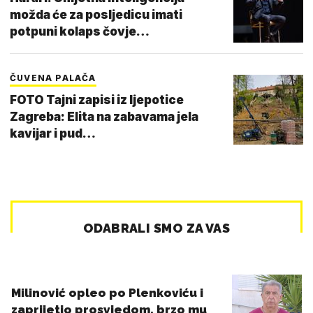
možda će za posljedicu imati
potpuni kolaps čovje…
ČUVENA PALAČA
FOTO Tajni zapisi iz ljepotice
Zagreba: Elita na zabavama jela
kavijar i pud…