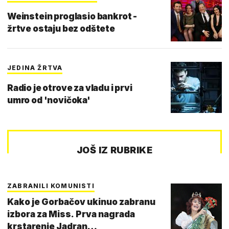
Weinstein proglasio bankrot -
žrtve ostaju bez odštete
JEDINA ŽRTVA
Radio je otrove za vladu i prvi
umro od 'novičoka'
JOŠ IZ RUBRIKE
ZABRANILI KOMUNISTI
Kako je Gorbačov ukinuo zabranu
izbora za Miss. Prva nagrada
krstarenje Jadran…