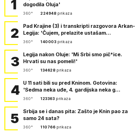
1
dogodila Oluja'
360°
224948
prikaza
Pad Krajine (3) i transkripti razgovora Arkan-
2
Legija: 'Čujem, prelazite ustašam…
360°
140003
prikaza
Legija nakon Oluje: 'Mi Srbi smo pič*ice.
3
Hrvati su nas pomeli!'
360°
134628
prikaza
U 11 sati bili su pred Kninom. Gotovina:
4
'Sedma neka uđe, 4. gardijska neka g…
360°
123363
prikaza
Srbija se i danas pita: Zašto je Knin pao za
5
samo 24 sata?
360°
110766
prikaza