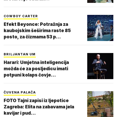
COWBOY CARTER
Efekt Beyonce: Potražnja za
kaubojskim šeširima raste 85
posto, za čizmama 53 p…
BRILJANTAN UM
Harari: Umjetna inteligencija
možda će za posljedicu imati
potpuni kolaps čovje…
ČUVENA PALAČA
FOTO Tajni zapisi iz ljepotice
Zagreba: Elita na zabavama jela
kavijar i pud…