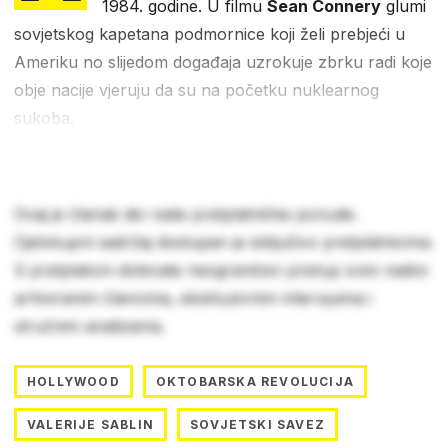
1984. godine. U filmu
Sean Connery
glumi
sovjetskog kapetana podmornice koji želi prebjeći u
Ameriku no slijedom događaja uzrokuje zbrku radi koje
obje nacije vjeruju da su na početku nuklearnog
sukoba.
Ovaj je članak dio naše pretplatničke ponude.
Cjelokupni sadržaj dostupan je isključivo pretplatnicima.
S pretplatom dobivate neograničen pristup svim našim
arhiviranim člancima, ekskluzivnim intervjuima i
stručnim analizama.
HOLLYWOOD
OKTOBARSKA REVOLUCIJA
VALERIJE SABLIN
SOVJETSKI SAVEZ